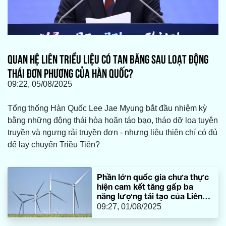
QUAN HỆ LIÊN TRIỀU LIỆU CÓ TAN BĂNG SAU LOẠT ĐỘNG
THÁI ĐƠN PHƯƠNG CỦA HÀN QUỐC?
09:22, 05/08/2025
Tổng thống Hàn Quốc Lee Jae Myung bắt đầu nhiệm kỳ
bằng những động thái hòa hoãn táo bạo, tháo dỡ loa tuyên
truyền và ngưng rải truyền đơn - nhưng liệu thiện chí có đủ
để lay chuyển Triều Tiên?
Phần lớn quốc gia chưa thực
hiện cam kết tăng gấp ba
năng lượng tái tạo của Liên
hợp quốc
09:27, 01/08/2025