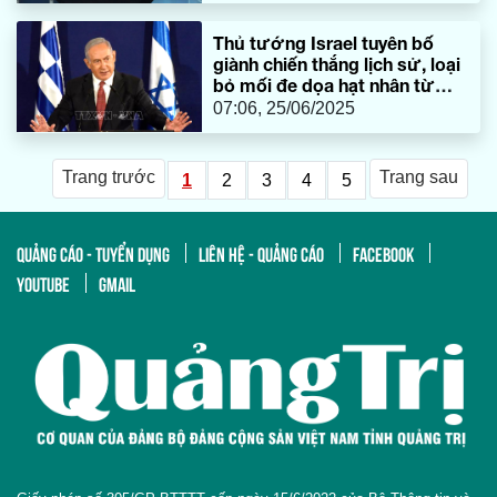
Thủ tướng Israel tuyên bố
giành chiến thắng lịch sử, loại
bỏ mối đe dọa hạt nhân từ
Iran
07:06, 25/06/2025
Trang trước
Trang sau
1
2
3
4
5
QUẢNG CÁO - TUYỂN DỤNG
LIÊN HỆ - QUẢNG CÁO
FACEBOOK
YOUTUBE
GMAIL