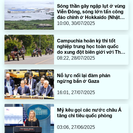
Sóng thần gây ngập lụt ở vùng
Viễn Đông, sóng lớn tấn công
đảo chính ở Hokkaido (Nhật
Bản)
10:00, 30/07/2025
Campuchia hoãn kỳ thi tốt
nghiệp trung học toàn quốc
do xung đột biên giới với Thái
Lan
08:22, 28/07/2025
Nỗ lực nối lại đàm phán
ngừng bắn ở Gaza
16:01, 27/07/2025
Mỹ kêu gọi các nước châu Á
tăng chi tiêu quốc phòng
03:06, 27/06/2025