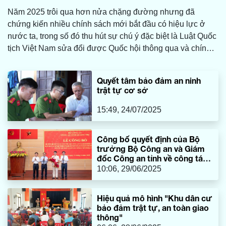
Năm 2025 trôi qua hơn nửa chặng đường nhưng đã
chứng kiến nhiều chính sách mới bắt đầu có hiệu lực ở
nước ta, trong số đó thu hút sự chú ý đặc biệt là Luật Quốc
tịch Việt Nam sửa đổi được Quốc hội thông qua và chính
thức có hiệu lực.
Quyết tâm bảo đảm an ninh
trật tự cơ sở
15:49, 24/07/2025
Công bố quyết định của Bộ
trưởng Bộ Công an và Giám
đốc Công an tỉnh về công tác
cán bộ
10:06, 29/06/2025
Hiệu quả mô hình "Khu dân cư
bảo đảm trật tự, an toàn giao
thông"