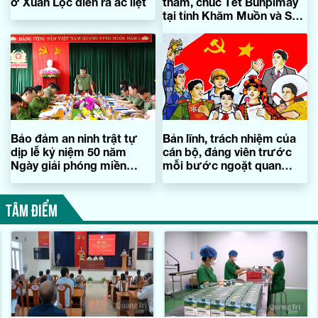
ở Xuân Lộc diễn ra ác liệt
thăm, chúc Tết Bunpimay
tại tỉnh Khăm Muồn và Sạ-
vẳn-na-khệt
Bảo đảm an ninh trật tự
Bản lĩnh, trách nhiệm của
dịp lễ kỷ niệm 50 năm
cán bộ, đảng viên trước
Ngày giải phóng miền
mỗi bước ngoặt quan
Nam, thống nhất đất nước
trọng
TÂM ĐIỂM