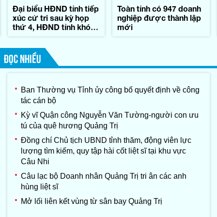
Đại biểu HĐND tỉnh tiếp
Toàn tỉnh có 947 doanh
xúc cử tri sau kỳ họp
nghiệp được thành lập
thứ 4, HĐND tỉnh khóa
mới
IX
ĐỌC NHIỀU
Ban Thường vụ Tỉnh ủy công bố quyết định về công
tác cán bộ
Kỳ vĩ Quận công Nguyễn Văn Tường-người con ưu
tú của quê hương Quảng Trị
Đồng chí Chủ tịch UBND tỉnh thăm, động viên lực
lượng tìm kiếm, quy tập hài cốt liệt sĩ tại khu vực
Câu Nhi
Câu lạc bộ Doanh nhân Quảng Trị tri ân các anh
hùng liệt sĩ
Mở lối liên kết vùng từ sân bay Quảng Trị