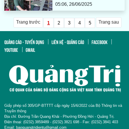
05:06, 26/06/2025
Trang trước
Trang sau
1
2
3
4
5
QUẢNG CÁO - TUYỂN DỤNG
LIÊN HỆ - QUẢNG CÁO
FACEBOOK
YOUTUBE
GMAIL
Giấy phép số 305/GP-BTTTT cấp ngày 15/6/2022 của Bộ Thông tin và
Truyền thông
Địa chỉ: Đường Trần Quang Khải - Phường Đồng Hới - Quảng Trị.
Điện thoại: (0232).3859489 - (0232).3821 698 - Fax: (0232).3841 403
Email: baoquangtridientu@gmail.com