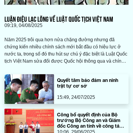
LUẬN ĐIỆU LẠC LÕNG VỀ LUẬT QUỐC TỊCH VIỆT NAM
09:19, 04/08/2025
Năm 2025 trôi qua hơn nửa chặng đường nhưng đã
chứng kiến nhiều chính sách mới bắt đầu có hiệu lực ở
nước ta, trong số đó thu hút sự chú ý đặc biệt là Luật Quốc
tịch Việt Nam sửa đổi được Quốc hội thông qua và chính
thức có hiệu lực.
Quyết tâm bảo đảm an ninh
trật tự cơ sở
15:49, 24/07/2025
Công bố quyết định của Bộ
trưởng Bộ Công an và Giám
đốc Công an tỉnh về công tác
cán bộ
10:06, 29/06/2025