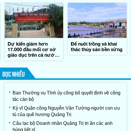
Dự kiến giảm hơn
Để nuôi trồng và khai
17.000 đầu mối cơ sở
thác thủy sản bền vững
giáo dục trên cả nước,
tương ứng 45,7%
ĐỌC NHIỀU
Ban Thường vụ Tỉnh ủy công bố quyết định về công
tác cán bộ
Kỳ vĩ Quận công Nguyễn Văn Tường-người con ưu
tú của quê hương Quảng Trị
Câu lạc bộ Doanh nhân Quảng Trị tri ân các anh
hùng liệt sĩ