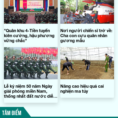
"Quân khu 4-Tiền tuyến
Nơi người chiến sĩ trở về:
kiên cường, hậu phương
Cha con cựu quân nhân
vững chắc"
gương mẫu
Lễ kỷ niệm 50 năm Ngày
Nâng cao hiệu quả cai
giải phóng miền Nam,
nghiện ma túy
thống nhất đất nước diễn
ra từ 6 giờ 30 phút ngày
30/4
TÂM ĐIỂM