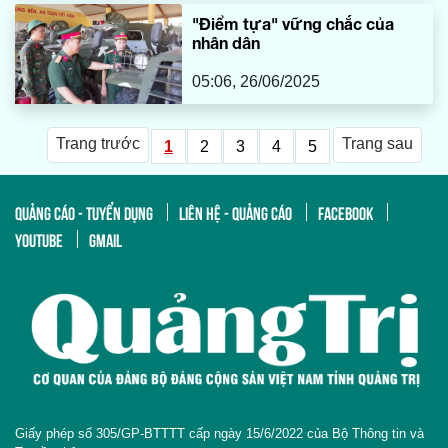
"Điểm tựa" vững chắc của
nhân dân
05:06, 26/06/2025
Trang trước
Trang sau
1
2
3
4
5
QUẢNG CÁO - TUYỂN DỤNG
LIÊN HỆ - QUẢNG CÁO
FACEBOOK
YOUTUBE
GMAIL
Giấy phép số 305/GP-BTTTT cấp ngày 15/6/2022 của Bộ Thông tin và