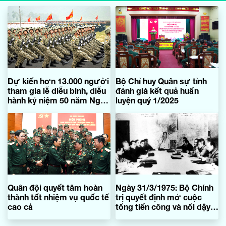
Dự kiến hơn 13.000 người
Bộ Chỉ huy Quân sự tỉnh
tham gia lễ diễu binh, diễu
đánh giá kết quả huấn
hành kỷ niệm 50 năm Ngày
luyện quý 1/2025
giải phóng miền Nam
Quân đội quyết tâm hoàn
Ngày 31/3/1975: Bộ Chính
thành tốt nhiệm vụ quốc tế
trị quyết định mở cuộc
cao cả
tổng tiến công và nổi dậy
giải phóng Sài Gòn trong
thời gian sớm nhất