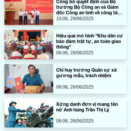
Công bố quyết định của Bộ
trưởng Bộ Công an và Giám
đốc Công an tỉnh về công tác
cán bộ
10:06, 29/06/2025
Hiệu quả mô hình "Khu dân cư
bảo đảm trật tự, an toàn giao
thông"
06:06, 28/06/2025
Chỉ huy trưởng Quân sự xã
gương mẫu, trách nhiệm
06:06, 26/06/2025
Xứng danh đơn vị mang tên
nữ Anh hùng Trần Thị Lý
06:06, 26/06/2025