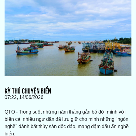
KỲ THÚ CHUYỆN BIỂN
07:22, 14/06/2026
QTO - Trong suốt những năm tháng gắn bó đời mình với
biển cả, nhiều ngư dân đã lưu giữ cho mình những "ngón
nghề" đánh bắt thủy sản độc đáo, mang đậm dấu ấn nghề
biển.