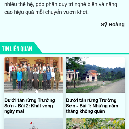
nhiều thế hệ, góp phần duy trì nghề biển và nâng
cao hiệu quả mỗi chuyến vươn khơi.
Sỹ Hoàng
TIN LIÊN QUAN
Dưới tán rừng Trường
Dưới tán rừng Trường
Sơn - Bài 2: Khát vọng
Sơn - Bài 1: Những năm
ngày mai
tháng không quên