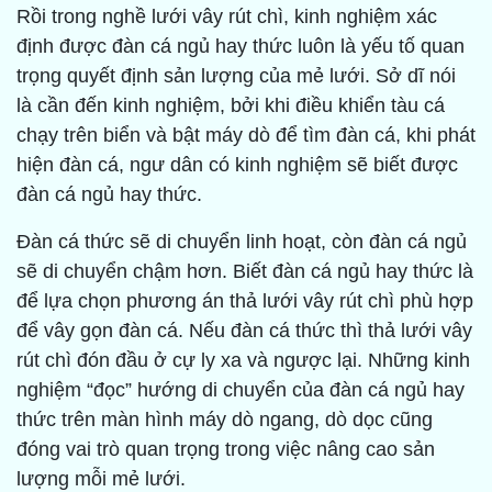
Rồi trong nghề lưới vây rút chì, kinh nghiệm xác
định được đàn cá ngủ hay thức luôn là yếu tố quan
trọng quyết định sản lượng của mẻ lưới. Sở dĩ nói
là cần đến kinh nghiệm, bởi khi điều khiển tàu cá
chạy trên biển và bật máy dò để tìm đàn cá, khi phát
hiện đàn cá, ngư dân có kinh nghiệm sẽ biết được
đàn cá ngủ hay thức.
Đàn cá thức sẽ di chuyển linh hoạt, còn đàn cá ngủ
sẽ di chuyển chậm hơn. Biết đàn cá ngủ hay thức là
để lựa chọn phương án thả lưới vây rút chì phù hợp
để vây gọn đàn cá. Nếu đàn cá thức thì thả lưới vây
rút chì đón đầu ở cự ly xa và ngược lại. Những kinh
nghiệm “đọc” hướng di chuyển của đàn cá ngủ hay
thức trên màn hình máy dò ngang, dò dọc cũng
đóng vai trò quan trọng trong việc nâng cao sản
lượng mỗi mẻ lưới.