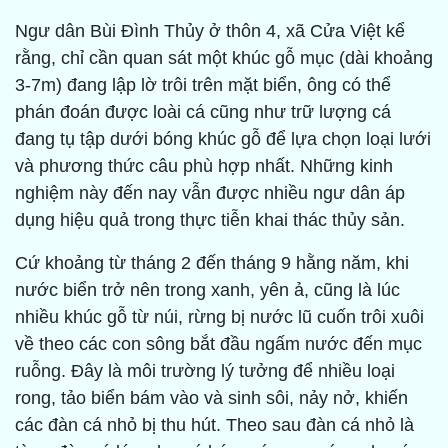
Ngư dân Bùi Đình Thủy ở thôn 4, xã Cửa Việt kể
rằng, chỉ cần quan sát một khúc gỗ mục (dài khoảng
3-7m) đang lập lờ trôi trên mặt biển, ông có thể
phán đoán được loài cá cũng như trữ lượng cá
đang tụ tập dưới bóng khúc gỗ để lựa chọn loại lưới
và phương thức câu phù hợp nhất. Những kinh
nghiệm này đến nay vẫn được nhiều ngư dân áp
dụng hiệu quả trong thực tiễn khai thác thủy sản.
Cứ khoảng từ tháng 2 đến tháng 9 hằng năm, khi
nước biển trở nên trong xanh, yên ả, cũng là lúc
nhiều khúc gỗ từ núi, rừng bị nước lũ cuốn trôi xuôi
về theo các con sông bắt đầu ngấm nước đến mục
ruỗng. Đây là môi trường lý tưởng để nhiều loại
rong, tảo biển bám vào và sinh sôi, nảy nở, khiến
các đàn cá nhỏ bị thu hút. Theo sau đàn cá nhỏ là