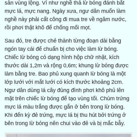
sản vùng lộng. Ví như nghề thả lừ bóng đánh bắt
mực lá, mực nang. Ngày xưa, ngư dân muốn làm
nghề này phải cất công đi mua tre về ngâm nước,
rồi phơi thật khô để chống mối mọt.
Sau đó, tre được chẻ thành từng đoạn dài bằng
ngón tay cái để chuẩn bị cho việc làm lừ bóng.
Chiếc lừ bóng có dạng hình hộp chữ nhật, kích
thước dài 1,2m và rộng 0,6m; khung lừ bóng được
làm bằng tre. Bao phủ xung quanh lừ bóng là một
lớp lưới với mắt lưới có kích thước khoảng 2cm.
Ngư dân dùng lá cây đùng đình phơi khô phủ lên
mặt trên chiếc lừ bóng để tạo vùng tối. Chùm trứng
mực lá màu trắng được gắn ở bên trong lừ bóng.
Khi đến kỳ đẻ trứng, mực lá bị thu hút bởi trứng ở
bên trong lừ bóng nên chui vào đẻ và bị mắc bẫy.