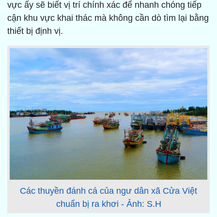
vực ấy sẽ biết vị trí chính xác để nhanh chóng tiếp
cận khu vực khai thác mà không cần dò tìm lại bằng
thiết bị định vị.
Các thuyền đánh cá của ngư dân xã Cửa Việt
chuẩn bị ra khơi - Ảnh: S.H