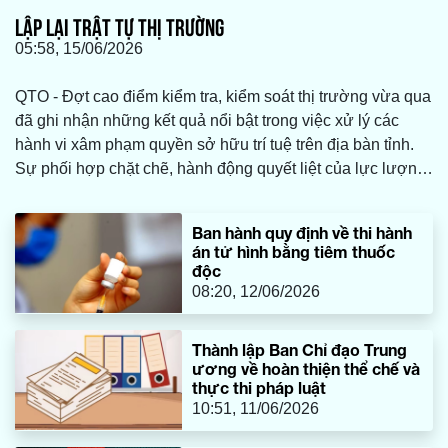
LẬP LẠI TRẬT TỰ THỊ TRƯỜNG
05:58, 15/06/2026
QTO - Đợt cao điểm kiểm tra, kiểm soát thị trường vừa qua
đã ghi nhận những kết quả nổi bật trong việc xử lý các
hành vi xâm phạm quyền sở hữu trí tuệ trên địa bàn tỉnh.
Sự phối hợp chặt chẽ, hành động quyết liệt của lực lượng
Quản lý thị trường và các ngành chức năng đã góp phần
chấn chỉnh, từng bước siết chặt kỷ cương, lập lại trật tự thị
Ban hành quy định về thi hành
trường.
án tử hình bằng tiêm thuốc
độc
08:20, 12/06/2026
Thành lập Ban Chỉ đạo Trung
ương về hoàn thiện thể chế và
thực thi pháp luật
10:51, 11/06/2026