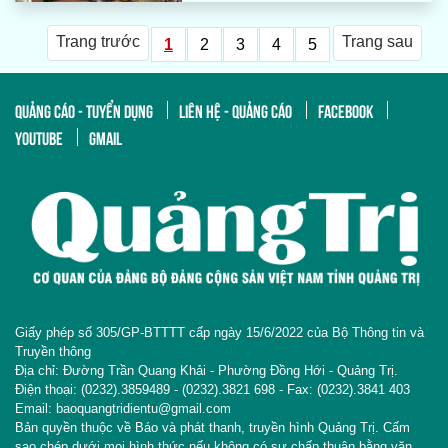
Trang trước
Trang sau
1
2
3
4
5
QUẢNG CÁO - TUYỂN DỤNG
LIÊN HỆ - QUẢNG CÁO
FACEBOOK
YOUTUBE
GMAIL
Giấy phép số 305/GP-BTTTT cấp ngày 15/6/2022 của Bộ Thông tin và
Truyền thông
Địa chỉ: Đường Trần Quang Khải - Phường Đồng Hới - Quảng Trị.
Điện thoại: (0232).3859489 - (0232).3821 698 - Fax: (0232).3841 403
Email: baoquangtridientu@gmail.com
Bản quyền thuộc về Báo và phát thanh, truyền hình Quảng Trị. Cấm
sao chép dưới mọi hình thức nếu không có sự chấp thuận bằng văn