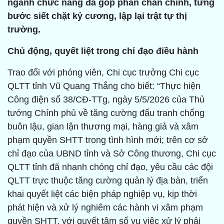
ngành chức năng đã góp phần chấn chỉnh, từng
bước siết chặt kỷ cương, lập lại trật tự thị
trường.
Chủ động, quyết liệt trong chỉ đạo điều hành
Trao đổi với phóng viên, Chi cục trưởng Chi cục
QLTT tỉnh Vũ Quang Thắng cho biết: “Thực hiện
Công điện số 38/CĐ-TTg, ngày 5/5/2026 của Thủ
tướng Chính phủ về tăng cường đấu tranh chống
buôn lậu, gian lận thương mại, hàng giả và xâm
phạm quyền SHTT trong tình hình mới; trên cơ sở
chỉ đạo của UBND tỉnh và Sở Công thương, Chi cục
QLTT tỉnh đã nhanh chóng chỉ đạo, yêu cầu các đội
QLTT trực thuộc tăng cường quản lý địa bàn, triển
khai quyết liệt các biện pháp nghiệp vụ, kịp thời
phát hiện và xử lý nghiêm các hành vi xâm phạm
quyền SHTT, với quyết tâm số vụ việc xử lý phải