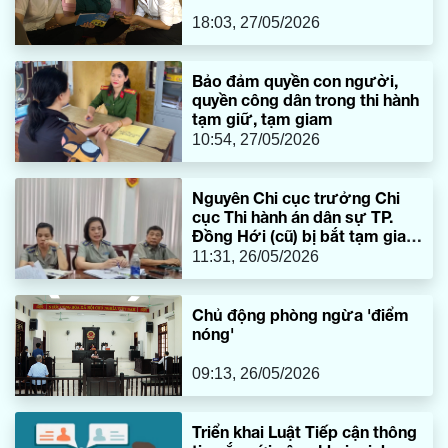
18:03, 27/05/2026
Bảo đảm quyền con người,
quyền công dân trong thi hành
tạm giữ, tạm giam
10:54, 27/05/2026
Nguyên Chi cục trưởng Chi
cục Thi hành án dân sự TP.
Đồng Hới (cũ) bị bắt tạm giam
để điều tra
11:31, 26/05/2026
Chủ động phòng ngừa 'điểm
nóng'
09:13, 26/05/2026
Triển khai Luật Tiếp cận thông