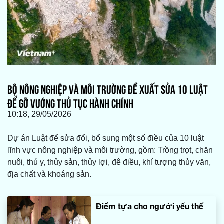
BỘ NÔNG NGHIỆP VÀ MÔI TRƯỜNG ĐỀ XUẤT SỬA 10 LUẬT
ĐỂ GỠ VƯỚNG THỦ TỤC HÀNH CHÍNH
10:18, 29/05/2026
Dự án Luật để sửa đổi, bổ sung một số điều của 10 luật
lĩnh vực nông nghiệp và môi trường, gồm: Trồng trọt, chăn
nuôi, thú y, thủy sản, thủy lợi, đê điều, khí tượng thủy văn,
địa chất và khoáng sản.
Điểm tựa cho người yếu thế