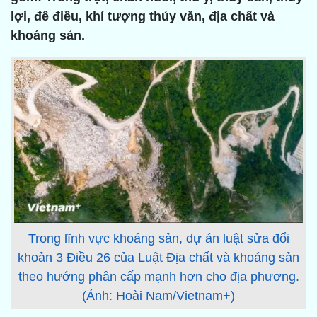
lợi, đê điều, khí tượng thủy văn, địa chất và
khoáng sản.
Trong lĩnh vực khoáng sản, dự án luật sửa đổi
khoản 3 Điều 26 của Luật Địa chất và khoáng sản
theo hướng phân cấp mạnh hơn cho địa phương.
(Ảnh: Hoài Nam/Vietnam+)