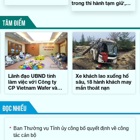
trong thi hành tạm giữ,
tạm giam
TÂM ĐIỂM
Lãnh đạo UBND tỉnh
Xe khách lao xuống hố
làm việc với Công ty
sâu, 18 hành khách may
CP Vietnam Wafer và
mắn thoát nạn
Tập đoàn Konematsu
Corporation (Nhật Bản)
ĐỌC NHIỀU
Ban Thường vụ Tỉnh ủy công bố quyết định về công
tác cán bộ