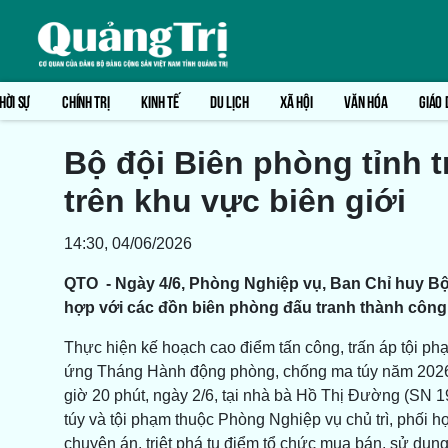
HỜI SỰ
CHÍNH TRỊ
KINH TẾ
DU LỊCH
XÃ HỘI
VĂN HÓA
GIÁO 
Bộ đội Biên phòng tỉnh t
trên khu vực biên giới
14:30, 04/06/2026
QTO - Ngày 4/6, Phòng Nghiệp vụ, Ban Chỉ huy Bộ đ
hợp với các đồn biên phòng đấu tranh thành công 
Thực hiện kế hoạch cao điểm tấn công, trấn áp tội ph
ứng Tháng Hành động phòng, chống ma túy năm 2026 
giờ 20 phút, ngày 2/6, tại nhà bà Hồ Thị Đường (SN 1
túy và tội phạm thuộc Phòng Nghiệp vụ chủ trì, phối
chuyên án, triệt phá tụ điểm tổ chức mua bán, sử dụng 