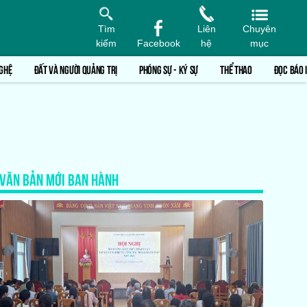
Tìm
Liên
Chuyên
kiếm
Facebook
hệ
mục
GHỆ
ĐẤT VÀ NGƯỜI QUẢNG TRỊ
PHÓNG SỰ - KÝ SỰ
THỂ THAO
ĐỌC BÁO 
VĂN BẢN MỚI BAN HÀNH