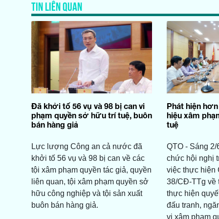
TIN LIÊN QUAN
Đã khởi tố 56 vụ và 98 bị can vi
Phát hiện hơn
phạm quyền sở hữu trí tuệ, buôn
hiệu xâm phạm
bán hàng giả
tuệ
Lực lượng Công an cả nước đã
QTO - Sáng 2/6
khởi tố 56 vụ và 98 bị can về các
chức hội nghị t
tội xâm phạm quyền tác giả, quyền
việc thực hiện
liên quan, tội xâm phạm quyền sở
38/CĐ-TTg về t
hữu công nghiệp và tội sản xuất
thực hiện quyết
buôn bán hàng giả.
đấu tranh, ngă
vi xâm phạm qu