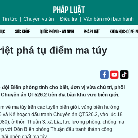
Pháp luật
Tin tức
|
Chuyện vụ án
|
Điều tra
|
Văn bản mới ban hành
DỤC
SỨC KHỎE
QUỐC PHÒNG - AN NINH
PHÁP LUẬT
KHOA HỌC-CÔNG N
riệt phá tụ điểm ma túy
ội Biên phòng tỉnh cho biết, đơn vị vừa chủ trì, phối
Chuyên án QT526.2 trên địa bàn khu vực biên giới.
ạm về ma túy trên các tuyến biên giới, vùng biển hưởng
và Kế hoạch đấu tranh Chuyên án QT526.2, vào lúc 18
980), ở thôn Thuận 3, xã Lìa, lực lượng phòng, chống ma
 hợp với Đồn Biên phòng Thuận đấu tranh thành công
trái phép chất ma túy.