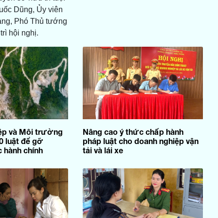
uốc Dũng, Ủy viên
ng, Phó Thủ tướng
rì hội nghị.
ệp và Môi trường
Nâng cao ý thức chấp hành
0 luật để gỡ
pháp luật cho doanh nghiệp vận
 hành chính
tải và lái xe