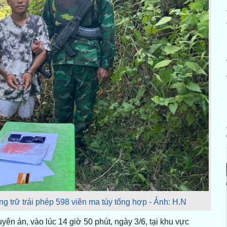
ng trữ trái phép 598 viên ma túy tổng hợp - Ảnh: H.N
yên án, vào lúc 14 giờ 50 phút, ngày 3/6, tại khu vực