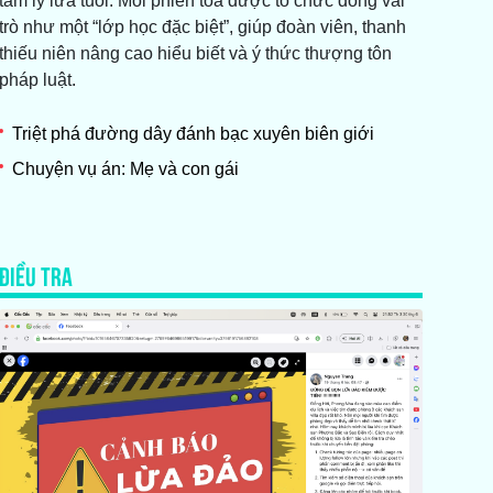
tâm lý lứa tuổi. Mỗi phiên tòa được tổ chức đóng vai
trò như một “lớp học đặc biệt”, giúp đoàn viên, thanh
thiếu niên nâng cao hiểu biết và ý thức thượng tôn
pháp luật.
Triệt phá đường dây đánh bạc xuyên biên giới
Chuyện vụ án: Mẹ và con gái
ĐIỀU TRA