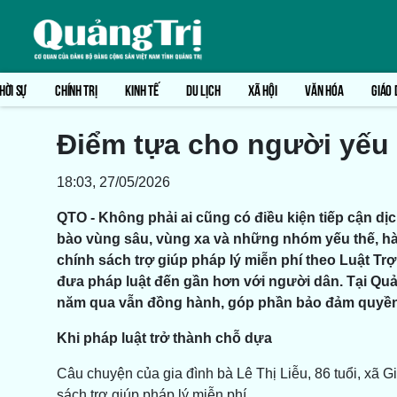
HỜI SỰ
CHÍNH TRỊ
KINH TẾ
DU LỊCH
XÃ HỘI
VĂN HÓA
GIÁO 
Điểm tựa cho người yếu 
18:03, 27/05/2026
QTO - Không phải ai cũng có điều kiện tiếp cận dị
bào vùng sâu, vùng xa và những nhóm yếu thế, hành
chính sách trợ giúp pháp lý miễn phí theo Luật Trợ
đưa pháp luật đến gần hơn với người dân. Tại Quả
năm qua vẫn đồng hành, góp phần bảo đảm quyền 
Khi pháp luật trở thành chỗ dựa
Câu chuyện của gia đình bà Lê Thị Liễu, 86 tuổi, xã G
sách trợ giúp pháp lý miễn phí.