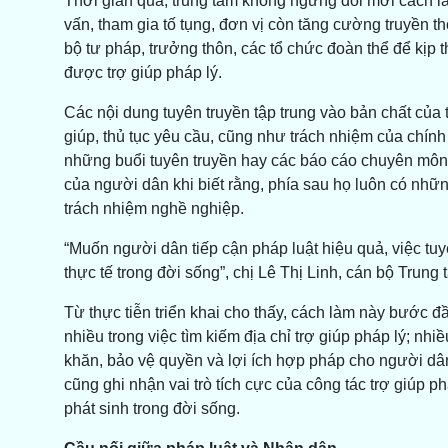
Thời gian qua, trung tâm không ngừng đổi mới cách l
vấn, tham gia tố tụng, đơn vị còn tăng cường truyền t
bộ tư pháp, trưởng thôn, các tổ chức đoàn thể để kịp 
được trợ giúp pháp lý.
Các nội dung tuyên truyền tập trung vào bản chất của 
giúp, thủ tục yêu cầu, cũng như trách nhiệm của chính
những buổi tuyên truyền hay các báo cáo chuyên môn, 
của người dân khi biết rằng, phía sau họ luôn có nh
trách nhiệm nghề nghiệp.
“Muốn người dân tiếp cận pháp luật hiệu quả, việc tuy
thực tế trong đời sống”, chị Lê Thị Linh, cán bộ Trun
Từ thực tiễn triển khai cho thấy, cách làm này bước đ
nhiều trong việc tìm kiếm địa chỉ trợ giúp pháp lý; nhi
khăn, bảo vệ quyền và lợi ích hợp pháp cho người dân
cũng ghi nhận vai trò tích cực của công tác trợ giúp p
phát sinh trong đời sống.