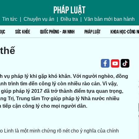
Pháp luật
Tin tức
|
Chuyện vụ án
|
Điều tra
|
Văn bản mới ban hành
DỤC
SỨC KHỎE
QUỐC PHÒNG - AN NINH
PHÁP LUẬT
KHOA HỌC-CÔNG N
thế
ch vụ pháp lý khi gặp khó khăn. Với người nghèo, đồng
 trình tìm đến công lý còn nhiều rào cản. Vì vậy,
 giúp pháp lý 2017 đã trở thành điểm tựa quan trọng,
ng Trị, Trung tâm Trợ giúp pháp lý Nhà nước nhiều
tiếp cận công lý cho mọi người dân.
io Linh là một minh chứng rõ nét cho ý nghĩa của chính