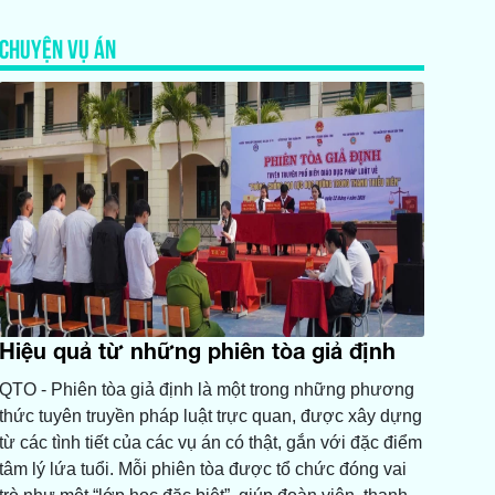
CHUYỆN VỤ ÁN
Hiệu quả từ những phiên tòa giả định
QTO - Phiên tòa giả định là một trong những phương
thức tuyên truyền pháp luật trực quan, được xây dựng
từ các tình tiết của các vụ án có thật, gắn với đặc điểm
tâm lý lứa tuổi. Mỗi phiên tòa được tổ chức đóng vai