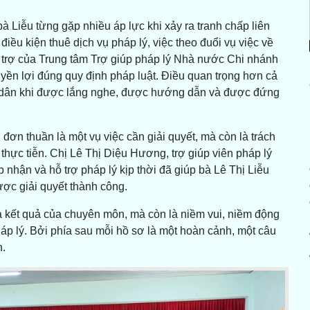
à Liễu từng gặp nhiều áp lực khi xảy ra tranh chấp liên
điều kiện thuê dịch vụ pháp lý, việc theo đuổi vụ việc về
hỗ trợ của Trung tâm Trợ giúp pháp lý Nhà nước Chi nhánh
yền lợi đúng quy định pháp luật. Điều quan trọng hơn cả
ời dân khi được lắng nghe, được hướng dẫn và được đứng
 đơn thuần là một vụ việc cần giải quyết, mà còn là trách
hực tiễn. Chị Lê Thị Diệu Hương, trợ giúp viên pháp lý
 nhận và hỗ trợ pháp lý kịp thời đã giúp bà Lê Thị Liễu
ược giải quyết thành công.
à kết quả của chuyên môn, mà còn là niềm vui, niềm động
áp lý. Bởi phía sau mỗi hồ sơ là một hoàn cảnh, một câu
.