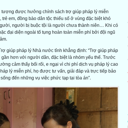
i tượng được hưởng chính sách trợ giúp pháp lý miễn
trẻ em, đồng bào dân tộc thiểu số ở vùng đặc biệt khó
gười, người bị buộc tội là người chưa thành niên… Khi có
oặc đại diện ngoài tố tụng hoàn toàn miễn phí bởi đội ngũ
đảm.
 giúp pháp lý Nhà nước tỉnh khẳng định: “Trợ giúp pháp
n gần hơn với người dân, đặc biệt là nhóm yếu thế. Trước
ng cảm thấy bối rối, e ngại vì chi phí dịch vụ pháp lý cao
áp lý miễn phí, họ được tư vấn, giải đáp và trực tiếp bảo
sống đến những vụ việc phức tạp tại tòa án”.