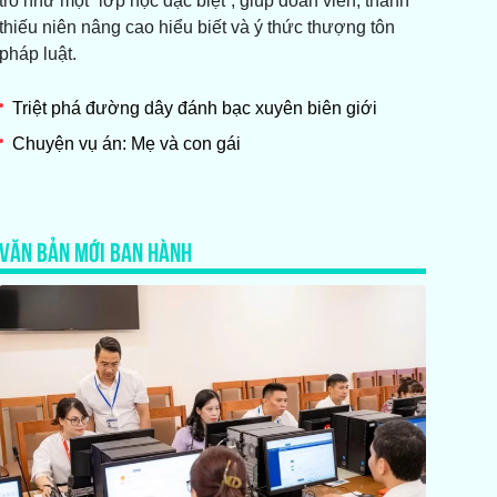
trò như một “lớp học đặc biệt”, giúp đoàn viên, thanh
thiếu niên nâng cao hiểu biết và ý thức thượng tôn
pháp luật.
Triệt phá đường dây đánh bạc xuyên biên giới
Chuyện vụ án: Mẹ và con gái
VĂN BẢN MỚI BAN HÀNH