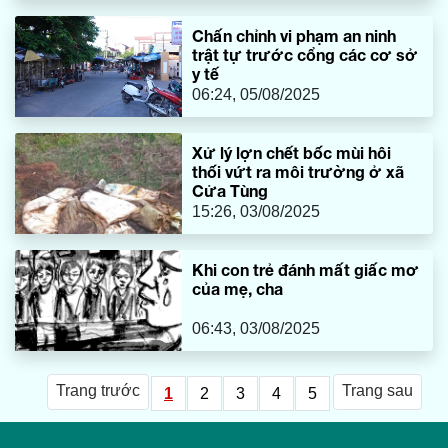
Chấn chỉnh vi phạm an ninh
trật tự trước cổng các cơ sở
y tế
06:24, 05/08/2025
Xử lý lợn chết bốc mùi hôi
thối vứt ra môi trường ở xã
Cửa Tùng
15:26, 03/08/2025
Khi con trẻ đánh mất giấc mơ
của mẹ, cha
06:43, 03/08/2025
Trang trước
Trang sau
1
2
3
4
5