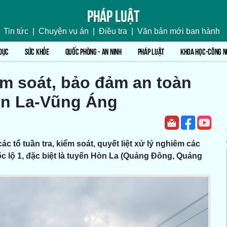
Pháp luật
Tin tức
|
Chuyện vụ án
|
Điều tra
|
Văn bản mới ban hành
DỤC
SỨC KHỎE
QUỐC PHÒNG - AN NINH
PHÁP LUẬT
KHOA HỌC-CÔNG N
ểm soát, bảo đảm an toàn
òn La-Vũng Áng
tổ tuần tra, kiểm soát, quyết liệt xử lý nghiêm các
ốc lộ 1, đặc biệt là tuyến Hòn La (Quảng Đông, Quảng