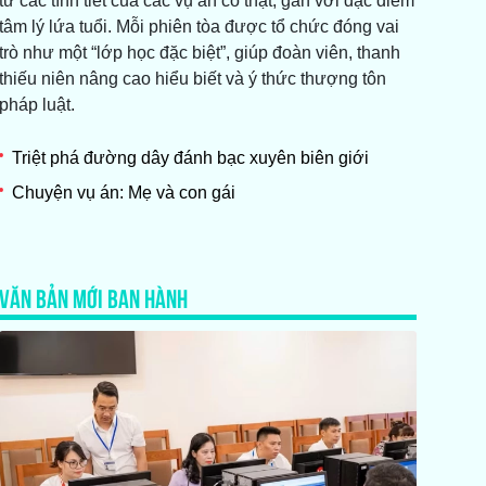
từ các tình tiết của các vụ án có thật, gắn với đặc điểm
tâm lý lứa tuổi. Mỗi phiên tòa được tổ chức đóng vai
trò như một “lớp học đặc biệt”, giúp đoàn viên, thanh
thiếu niên nâng cao hiểu biết và ý thức thượng tôn
pháp luật.
Triệt phá đường dây đánh bạc xuyên biên giới
Chuyện vụ án: Mẹ và con gái
VĂN BẢN MỚI BAN HÀNH