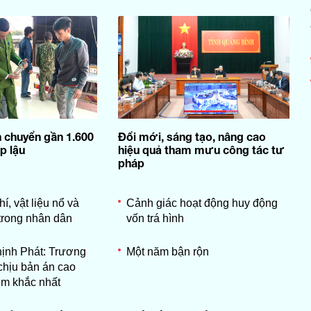
n chuyển gần 1.600
Đổi mới, sáng tạo, nâng cao
p lậu
hiệu quả tham mưu công tác tư
pháp
í, vật liệu nổ và
Cảnh giác hoạt động huy động
 trong nhân dân
vốn trá hình
ịnh Phát: Trương
Một năm bận rộn
chịu bản án cao
êm khắc nhất