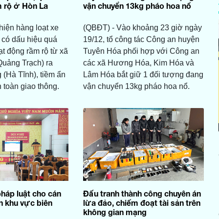
 rộ ở Hòn La
vận chuyển 13kg pháo hoa nổ
hiện hàng loạt xe
(QBĐT) - Vào khoảng 23 giờ ngày
 có dấu hiệu quá
19/12, tổ công tác Công an huyện
ạt động rầm rộ từ xã
Tuyên Hóa phối hợp với Công an
uảng Trạch) ra
các xã Hương Hóa, Kim Hóa và
(Hà Tĩnh), tiềm ẩn
Lâm Hóa bắt giữ 1 đối tượng đang
 toàn giao thông.
vận chuyển 13kg pháo hoa nổ.
pháp luật cho cán
Đấu tranh thành công chuyên án
n khu vực biên
lừa đảo, chiếm đoạt tài sản trên
không gian mạng