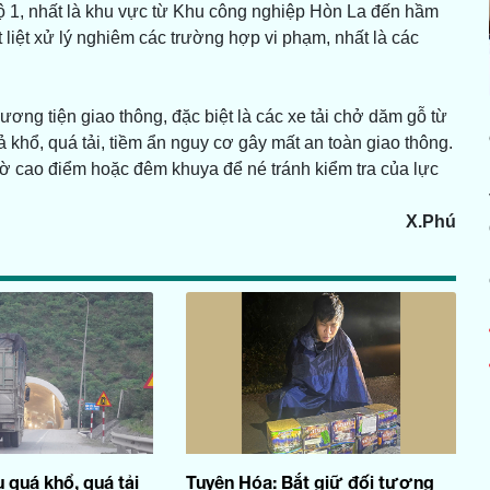
c lộ 1, nhất là khu vực từ Khu công nghiệp Hòn La đến hầm
ệt xử lý nghiêm các trường hợp vi phạm, nhất là các
ng tiện giao thông, đặc biệt là các xe tải chở dăm gỗ từ
khổ, quá tải, tiềm ẩn nguy cơ gây mất an toàn giao thông.
iờ cao điểm hoặc đêm khuya để né tránh kiểm tra của lực
X.Phú
 quá khổ, quá tải
Tuyên Hóa: Bắt giữ đối tượng