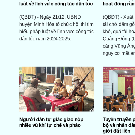
luật về lĩnh vực công tác dân tộc
hoạt động rầm
(QBĐT) - Ngày 21/12, UBND
(QBĐT) - Xuất 
huyện Minh Hóa tổ chức hội thi tìm
tải chở dăm gỗ
hiểu pháp luật về lĩnh vực công tác
khổ, quá tải ho
dân tộc năm 2024-2025.
Quảng Đông (Q
cảng Vũng Áng 
nguy cơ mất an
Người dân tự giác giao nộp
Tuyên truyền 
nhiều vũ khí tự chế và pháo
bộ và nhân dâ
giới đất liền