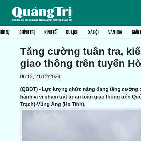
HỜI SỰ
CHÍNH TRỊ
KINH TẾ
DU LỊCH
XÃ HỘI
VĂN HÓA
GIÁO 
Tăng cường tuần tra, ki
giao thông trên tuyến H
06:12, 21/12/2024
(QBĐT) - Lực lượng chức năng đang tăng cường các 
hành vi vi phạm trật tự an toàn giao thông trên Qu
Trạch)-Vũng Áng (Hà Tĩnh).