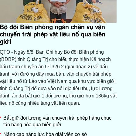
Bộ đội Biên phòng ngăn chặn vụ vận
chuyển trái phép vật liệu nổ qua biên
giới
QTO - Ngày 8/8, Ban Chỉ huy Bộ đội Biên phòng
(BĐBP) tỉnh Quảng Trị cho biết, thực hiện Kế hoạch
đấu tranh chuyên án QT326.2 (giai đoạn 2) về đấu
tranh với đường dây mua bán, vận chuyển trái phép
vật liệu nổ từ Lào vào Việt Nam qua khu vực biên giới
tỉnh Quảng Trị để đưa vào nội địa tiêu thụ, lực lượng
đánh án đã bắt giữ 1 đối tượng, thu giữ hơn 136kg vật
liệu nổ cùng nhiều tang vật liên quan.
Bắt giữ đối tượng vận chuyển trái phép hàng chục
tấn hàng hóa qua biên giới
Nâng cao năng lực hòa giải viên cơ sở