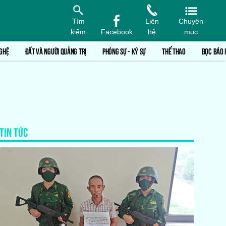
Tìm
Liên
Chuyên
kiếm
Facebook
hệ
mục
GHỆ
ĐẤT VÀ NGƯỜI QUẢNG TRỊ
PHÓNG SỰ - KÝ SỰ
THỂ THAO
ĐỌC BÁO 
TIN TỨC