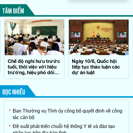
TÂM ĐIỂM
Chế độ nghỉ hưu trước
Ngày 10/8, Quốc hội
tuổi, thôi việc với hiệu
tiếp tục thảo luận các
trưởng, hiệu phó dôi
dự án luật
dư sau sáp nhập
ĐỌC NHIỀU
Ban Thường vụ Tỉnh ủy công bố quyết định về công
tác cán bộ
Đề xuất phát triển chuỗi hệ thống Y tế và đào tạo
nhân lực trên địa bàn tỉnh