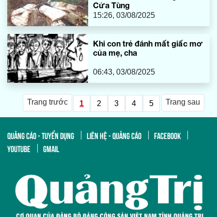
Cửa Tùng
15:26, 03/08/2025
Khi con trẻ đánh mất giấc mơ
của mẹ, cha
06:43, 03/08/2025
Trang trước
Trang sau
1
2
3
4
5
QUẢNG CÁO - TUYỂN DỤNG
LIÊN HỆ - QUẢNG CÁO
FACEBOOK
YOUTUBE
GMAIL