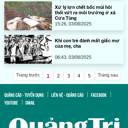
Xử lý lợn chết bốc mùi hôi
thối vứt ra môi trường ở xã
Cửa Tùng
15:26, 03/08/2025
Khi con trẻ đánh mất giấc mơ
của mẹ, cha
06:43, 03/08/2025
Trang trước
Trang sau
1
2
3
4
5
QUẢNG CÁO - TUYỂN DỤNG
LIÊN HỆ - QUẢNG CÁO
FACEBOOK
YOUTUBE
GMAIL