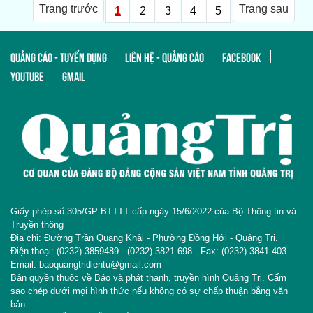
Trang trước
Trang sau
1
2
3
4
5
QUẢNG CÁO - TUYỂN DỤNG
LIÊN HỆ - QUẢNG CÁO
FACEBOOK
YOUTUBE
GMAIL
Giấy phép số 305/GP-BTTTT cấp ngày 15/6/2022 của Bộ Thông tin và
Truyền thông
Địa chỉ: Đường Trần Quang Khải - Phường Đồng Hới - Quảng Trị.
Điện thoại: (0232).3859489 - (0232).3821 698 - Fax: (0232).3841 403
Email: baoquangtridientu@gmail.com
Bản quyền thuộc về Báo và phát thanh, truyền hình Quảng Trị. Cấm
sao chép dưới mọi hình thức nếu không có sự chấp thuận bằng văn
bản.