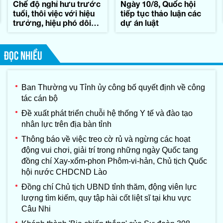
Chế độ nghỉ hưu trước
Ngày 10/8, Quốc hội
tuổi, thôi việc với hiệu
tiếp tục thảo luận các
trưởng, hiệu phó dôi
dự án luật
dư sau sáp nhập
ĐỌC NHIỀU
Ban Thường vụ Tỉnh ủy công bố quyết định về công
tác cán bộ
Đề xuất phát triển chuỗi hệ thống Y tế và đào tạo
nhân lực trên địa bàn tỉnh
Thông báo về việc treo cờ rủ và ngừng các hoạt
động vui chơi, giải trí trong những ngày Quốc tang
đồng chí Xay-xổm-phon Phôm-vi-hản, Chủ tịch Quốc
hội nước CHDCND Lào
Đồng chí Chủ tịch UBND tỉnh thăm, động viên lực
lượng tìm kiếm, quy tập hài cốt liệt sĩ tại khu vực
Câu Nhi