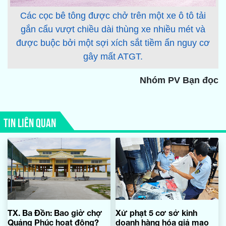
Các cọc bê tông được chở trên một xe ô tô tải
gắn cẩu vượt chiều dài thùng xe nhiều mét và
được buộc bởi một sợi xích sắt tiềm ẩn nguy cơ
gây mất ATGT.
Nhóm PV Bạn đọc
TIN LIÊN QUAN
TX. Ba Đồn: Bao giờ chợ
Xử phạt 5 cơ sở kinh
Quảng Phúc hoạt động?
doanh hàng hóa giả mạo