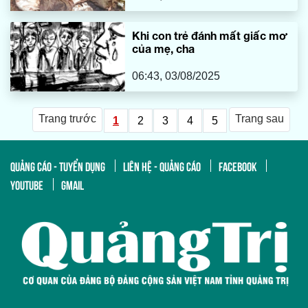
Khi con trẻ đánh mất giấc mơ
của mẹ, cha
06:43, 03/08/2025
Trang trước
Trang sau
1
2
3
4
5
QUẢNG CÁO - TUYỂN DỤNG
LIÊN HỆ - QUẢNG CÁO
FACEBOOK
YOUTUBE
GMAIL