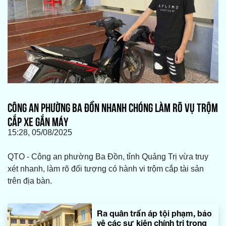
CÔNG AN PHƯỜNG BA ĐỒN NHANH CHÓNG LÀM RÕ VỤ TRỘM
CẮP XE GẮN MÁY
15:28, 05/08/2025
QTO - Công an phường Ba Đồn, tỉnh Quảng Trị vừa truy
xét nhanh, làm rõ đối tượng có hành vi trộm cắp tài sản
trên địa bàn.
Ra quân trấn áp tội phạm, bảo
vệ các sự kiện chính trị trọng