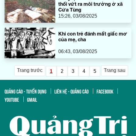
thối vứt ra môi trường ở xã
Cửa Tùng
15:26, 03/08/2025
Khi con trẻ đánh mất giấc mơ
của mẹ, cha
06:43, 03/08/2025
Trang trước
Trang sau
1
2
3
4
5
QUẢNG CÁO - TUYỂN DỤNG
LIÊN HỆ - QUẢNG CÁO
FACEBOOK
YOUTUBE
GMAIL