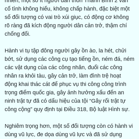
nhiên, một số ít người dân thôn Thanh Bình 2 vẫn
cố tình không hiểu, không chấp hành, đặc biệt một
số đối tượng có vai trò xúi giục, có động cơ không
rõ ràng đã kích động người dân cản trở, thậm chí
chống đối.
Hành vi tụ tập đông người gây ồn ào, la hét, chửi
bớt, sử dụng các công cụ tạo tiếng ồn, ném đá, ném
các vật dụng của các công nhân, đuổi các công
nhân ra khỏi tàu, gây cản trở, làm đình trệ hoạt
động khai thác cát để phục vụ thi công công trình
trọng điểm quốc gia, gây ảnh hưởng xấu đến an
ninh trật tự đã có dấu hiệu của tội “Gây rối trật tự
công cộng” quy định tại Điều 318, Bộ luật Hình sự.
Nghiêm trọng hơn, một số đối tượng còn có hành vi
dùng vũ lực, đe dọa dùng vũ lực và đã sử dụng