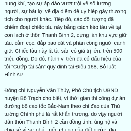
hung khí, tạo sự áp đảo vượt trội về số lượng
người, sự bất lợi về địa điểm để uy hiếp gây thương
tích cho người khác. Tiếp đó, các đối tượng đã
chiếm đoạt chiếc tàu này bằng cách kéo tàu về tại
con lạch ở thôn Thanh Bình 2, dựng lán khu vực giữ
tàu, cắm cọc, đắp bao cát và phân công nguời canh
giữ. Chiếc tàu này là tài sản có giá trị lớn, trên 500
triệu đồng. Do đó, hành vi trên đã có dấu hiệu của
tội “Cướp tài sản” quy định tại Điều 168, Bộ luật
Hình sự.
Đồng chí Nguyễn Văn Thủy, Phó Chủ tịch UBND
huyện Bố Trạch cho biết, vì thời gian thi công dự án
đường bộ cao tốc Bắc-Nam theo chỉ đạo của Thủ
tướng Chính phủ là rất khẩn trương, do vậy người
dân thôn Thanh Bình 2 cần đồng tình, ủng hộ và
chia sẻ vì sự phát triển chung của đất nước, địa