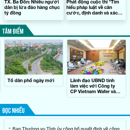
TX. Ba Đồn: Nhiều người
Phát động cuộc thi "Tìm
dân bị lừa đảo hàng chục
hiểu pháp luật về căn
tỷ đồng
cước, định danh và xác
thực điện tử của Việt
Nam"
TÂM ĐIỂM
Tổ dân phố ngày mới
Lãnh đạo UBND tỉnh
làm việc với Công ty
CP Vietnam Wafer và
Tập đoàn Konematsu
Corporation (Nhật Bản)
ĐỌC NHIỀU
Ban Thường vụ Tỉnh ủy công bố quyết định về công