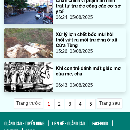
Chấn chỉnh vi phạm an ninh
trật tự trước cổng các cơ sở
y tế
06:24, 05/08/2025
Xử lý lợn chết bốc mùi hôi
thối vứt ra môi trường ở xã
Cửa Tùng
15:26, 03/08/2025
Khi con trẻ đánh mất giấc mơ
của mẹ, cha
06:43, 03/08/2025
Trang trước
Trang sau
1
2
3
4
5
QUẢNG CÁO - TUYỂN DỤNG
LIÊN HỆ - QUẢNG CÁO
FACEBOOK