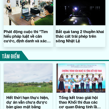
Phát động cuộc thi "Tìm
Bắt quả tang 2 thuyền khai
hiểu pháp luật về căn
thác cát trái phép trên
cước, định danh và xác
sông Nhật Lệ
thực điện tử của Việt
Nam"
TÂM ĐIỂM
Hết thời hạn thực hiện,
Tổng kết trao giải hội
dự án vẫn chưa được
thao Khối thi đua các
bàn giao mặt bằng
cơ quan Đảng tỉnh lần