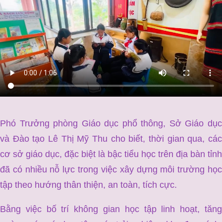
Phó Trưởng phòng Giáo dục phổ thông, Sở Giáo dục
và Đào tạo Lê Thị Mỹ Thu cho biết, thời gian qua, các
cơ sở giáo dục, đặc biệt là bậc tiểu học trên địa bàn tỉnh
đã có nhiều nỗ lực trong việc xây dựng môi trường học
tập theo hướng thân thiện, an toàn, tích cực.
Bằng việc bố trí không gian học tập linh hoạt, tăng