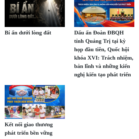
Bí ẩn dưới lòng đất
Dấu ấn Đoàn ĐBQH
tỉnh Quảng Trị tại kỳ
họp đầu tiên, Quốc hội
khóa XVI: Trách nhiệm,
bản lĩnh và những kiến
nghị kiến tạo phát triển
Kết nối giao thương
phát triển bền vững