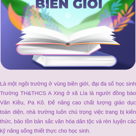
Là một ngôi trường ở vùng biên giới, đại đa số học sinh
Trường TH&THCS A Xing ở xã Lìa là người đồng bào
Vân Kiều, Pa Kô. Để nâng cao chất lượng giáo dục
toàn diện, nhà trường luôn chú trọng việc trang bị kiến
thức, bảo tồn bản sắc văn hóa dân tộc và rèn luyện các
kỹ năng sống thiết thực cho học sinh.