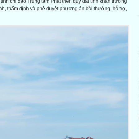
tỉnh chỉ đạo Trung tâm Phát triển quỹ đất tỉnh khẩn trương
h, thẩm định và phê duyệt phương án bồi thường, hỗ trợ,