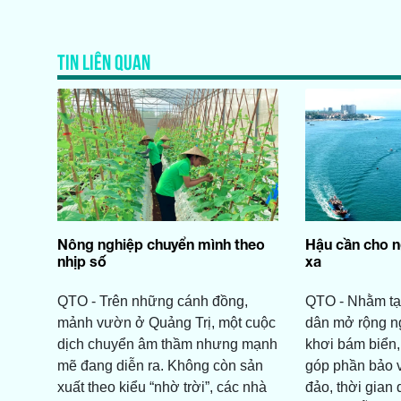
TIN LIÊN QUAN
Nông nghiệp chuyển mình theo
Hậu cần cho 
nhịp số
xa
QTO - Trên những cánh đồng,
QTO - Nhằm tạ
mảnh vườn ở Quảng Trị, một cuộc
dân mở rộng n
dịch chuyển âm thầm nhưng mạnh
khơi bám biển,
mẽ đang diễn ra. Không còn sản
góp phần bảo 
xuất theo kiểu “nhờ trời”, các nhà
đảo, thời gia