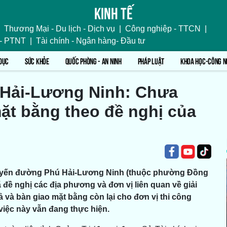
Kinh tế
Thương Mại - Du lịch - Dịch vụ
|
Công nghiệp - TTCN
|
 - PTNT
|
Tài chính - Ngân hàng- Đầu tư
DỤC
SỨC KHỎE
QUỐC PHÒNG - AN NINH
PHÁP LUẬT
KHOA HỌC-CÔNG N
 Hải-Lương Ninh: Chưa
ặt bằng theo đề nghị của
 tuyến đường Phú Hải-Lương Ninh (thuộc phường Đồng
đề nghị các địa phương và đơn vị liên quan về giải
 và bàn giao mặt bằng còn lại cho đơn vị thi công
việc này vẫn đang thực hiện.