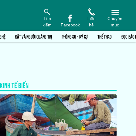
Tìm
Liên
Chuyên
kiếm
Facebook
hệ
mục
GHỆ
ĐẤT VÀ NGƯỜI QUẢNG TRỊ
PHÓNG SỰ - KÝ SỰ
THỂ THAO
ĐỌC BÁO 
KINH TẾ BIỂN