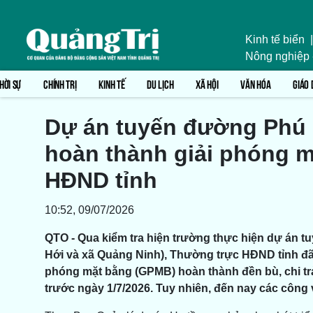
Kinh tế biển
|
Nông nghiệp
HỜI SỰ
CHÍNH TRỊ
KINH TẾ
DU LỊCH
XÃ HỘI
VĂN HÓA
GIÁO 
Dự án tuyến đường Phú
hoàn thành giải phóng m
HĐND tỉnh
10:52, 09/07/2026
QTO - Qua kiểm tra hiện trường thực hiện dự án
Hới và xã Quảng Ninh), Thường trực HĐND tỉnh đã 
phóng mặt bằng (GPMB) hoàn thành đền bù, chi trả
trước ngày 1/7/2026. Tuy nhiên, đến nay các công 