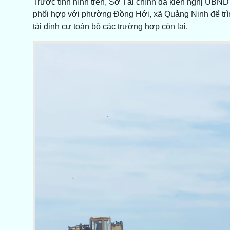
Trước tình hình trên, Sở Tài chính đã kiến nghị UBND 
phối hợp với phường Đồng Hới, xã Quảng Ninh để trìn
tái định cư toàn bộ các trường hợp còn lại.