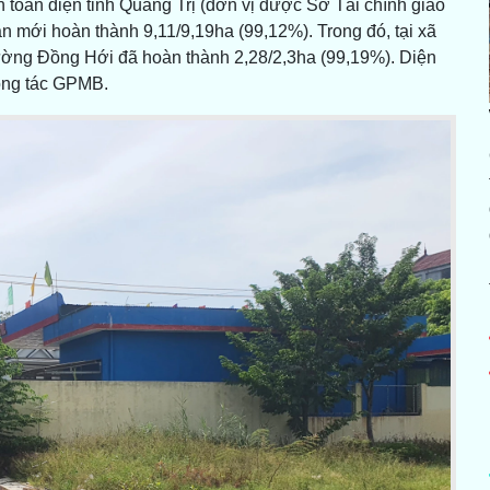
 toàn diện tỉnh Quảng Trị (đơn vị được Sở Tài chính giao
́n mới hoàn thành 9,11/9,19ha (99,12%). Trong đó, tại xã
ờng Đồng Hới đã hoàn thành 2,28/2,3ha (99,19%). Diện
công tác GPMB.