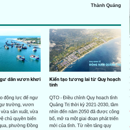
Thành Quảng
ngư dân vươn khơi
Kiến tạo tương lai từ Quy hoạch
tỉnh
o động lực để ngư
QTO - Điều chỉnh Quy hoạch tỉnh
gư trường, vươn
Quảng Trị thời kỳ 2021-2030, tầm
 vừa sản xuất, vừa
nhìn đến năm 2050 đã được công
vệ chủ quyền biển
bố, mở ra một giai đoạn phát triển
n qua, phường Đồng
mới của tỉnh. Từ nền tảng quy