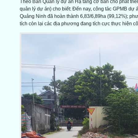
Theo Ban Quản lý dự án Hạ tầng cơ bản cho phát triển
quản lý dự án) cho biết: Đến nay, công tác GPMB dự a
Quảng Ninh đã hoàn thành 6,83/6,89ha (99,12%); phư
tích còn lại các địa phương đang tích cực thực hiện 