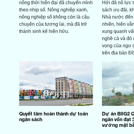
nông thời hiện đại đã chuyển mình
Hới đã nỗ lực 
theo nhịp số. Nông nghiệp xanh,
sách ưu đãi, k
nông nghiệp số không còn là câu
Nhà nước đến đ
chuyện của tương lai, mà đã trở
nhiên, hiện vẫ
thành sinh kế hiện hữu.
xung quanh vấ
nghề cá và đó 
vọng của ngư 
trên địa bàn 
Quyết tâm hoàn thành dự toán
Dự án BIIG2 Q
ngân sách
ngân vốn đạt 
vướng mặt b