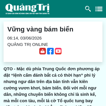
Vững vàng bám biển
06:14, 03/06/2026
QUẢNG TRỊ ONLINE
QTO - Mặc dù phía Trung Quốc đơn phương áp
đặt “lệnh cấm đánh bắt cá có thời hạn” phi lý
nhưng ngư dân trên địa bàn tỉnh vẫn kiên
cường vươn khơi, bám biển. Đối với mỗi ngư
dân, những chuyến biển không chỉ là sinh kế,
mà mỗi con tàu, mỗi lá cờ Tổ quốc tung bay