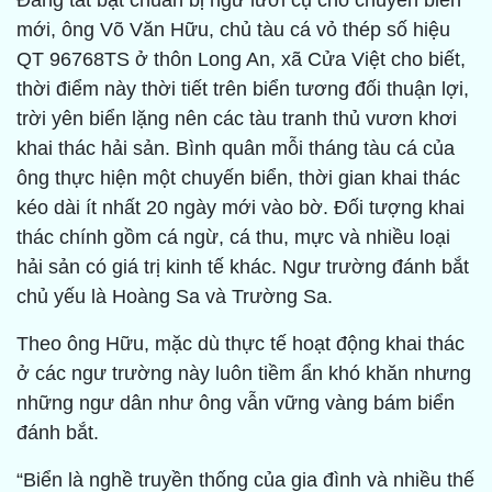
Đang tất bật chuẩn bị ngư lưới cụ cho chuyến biển
mới, ông Võ Văn Hữu, chủ tàu cá vỏ thép số hiệu
QT 96768TS ở thôn Long An, xã Cửa Việt cho biết,
thời điểm này thời tiết trên biển tương đối thuận lợi,
trời yên biển lặng nên các tàu tranh thủ vươn khơi
khai thác hải sản. Bình quân mỗi tháng tàu cá của
ông thực hiện một chuyến biển, thời gian khai thác
kéo dài ít nhất 20 ngày mới vào bờ. Đối tượng khai
thác chính gồm cá ngừ, cá thu, mực và nhiều loại
hải sản có giá trị kinh tế khác. Ngư trường đánh bắt
chủ yếu là Hoàng Sa và Trường Sa.
Theo ông Hữu, mặc dù thực tế hoạt động khai thác
ở các ngư trường này luôn tiềm ẩn khó khăn nhưng
những ngư dân như ông vẫn vững vàng bám biển
đánh bắt.
“Biển là nghề truyền thống của gia đình và nhiều thế