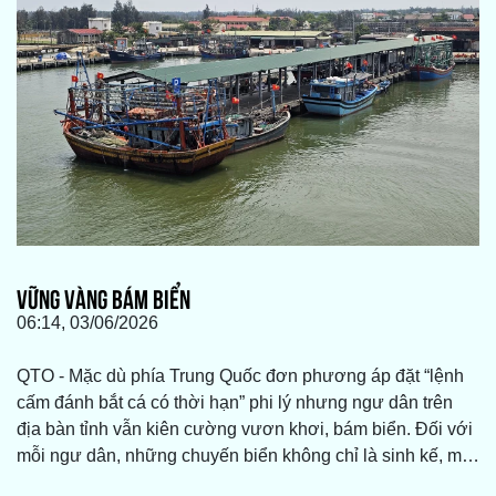
VỮNG VÀNG BÁM BIỂN
06:14, 03/06/2026
QTO - Mặc dù phía Trung Quốc đơn phương áp đặt “lệnh
cấm đánh bắt cá có thời hạn” phi lý nhưng ngư dân trên
địa bàn tỉnh vẫn kiên cường vươn khơi, bám biển. Đối với
mỗi ngư dân, những chuyến biển không chỉ là sinh kế, mà
mỗi con tàu, mỗi lá cờ Tổ quốc tung bay giữa trùng khơi