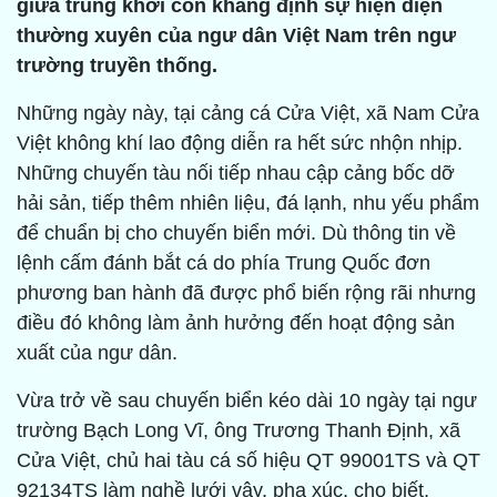
giữa trùng khơi còn khẳng định sự hiện diện
thường xuyên của ngư dân Việt Nam trên ngư
trường truyền thống.
Những ngày này, tại cảng cá Cửa Việt, xã Nam Cửa
Việt không khí lao động diễn ra hết sức nhộn nhịp.
Những chuyến tàu nối tiếp nhau cập cảng bốc dỡ
hải sản, tiếp thêm nhiên liệu, đá lạnh, nhu yếu phẩm
để chuẩn bị cho chuyến biển mới. Dù thông tin về
lệnh cấm đánh bắt cá do phía Trung Quốc đơn
phương ban hành đã được phổ biến rộng rãi nhưng
điều đó không làm ảnh hưởng đến hoạt động sản
xuất của ngư dân.
Vừa trở về sau chuyến biển kéo dài 10 ngày tại ngư
trường Bạch Long Vĩ, ông Trương Thanh Định, xã
Cửa Việt, chủ hai tàu cá số hiệu QT 99001TS và QT
92134TS làm nghề lưới vây, pha xúc, cho biết,