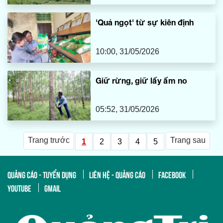
'Quả ngọt' từ sự kiên định
10:00, 31/05/2026
Giữ rừng, giữ lấy ấm no
05:52, 31/05/2026
Trang trước
Trang sau
1
2
3
4
5
QUẢNG CÁO - TUYỂN DỤNG
LIÊN HỆ - QUẢNG CÁO
FACEBOOK
YOUTUBE
GMAIL