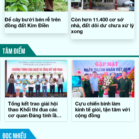
Để cây bưởi bén rễ trên
Còn hơn 11.400 cơ sở
đồng đất Kim Điền
nhà, đất dôi dư chưa xử lý
xong
TÂM ĐIỂM
Tổng kết trao giải hội
Cựu chiến binh làm
thao Khối thi đua các
kinh tế giỏi, tận tâm với
cơ quan Đảng tỉnh lần
cộng đồng
thứ II-năm 2026
ĐỌC NHIỀU