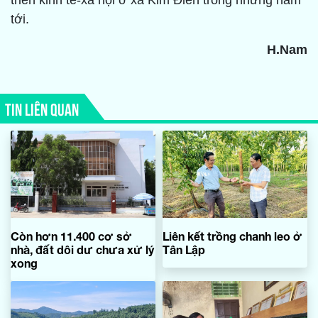
triển kinh tế-xã hội ở xã Kim Điền trong những năm
tới.
H.Nam
TIN LIÊN QUAN
Còn hơn 11.400 cơ sở
Liên kết trồng chanh leo ở
nhà, đất dôi dư chưa xử lý
Tân Lập
xong