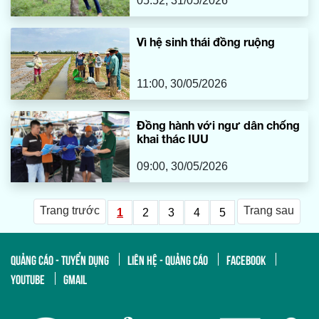
05:52, 31/05/2026
Vì hệ sinh thái đồng ruộng
11:00, 30/05/2026
Đồng hành với ngư dân chống
khai thác IUU
09:00, 30/05/2026
Trang trước
Trang sau
1
2
3
4
5
QUẢNG CÁO - TUYỂN DỤNG
LIÊN HỆ - QUẢNG CÁO
FACEBOOK
YOUTUBE
GMAIL