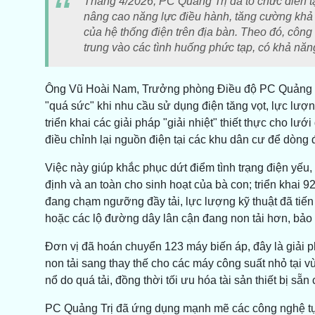
Tháng 4/2026, PC Quảng Trị đã tổ chức diễn t
nâng cao năng lực điều hành, tăng cường khả
của hệ thống điện trên địa bàn. Theo đó, công 
trung vào các tình huống phức tạp, có khả nă
Ông Vũ Hoài Nam, Trưởng phòng Điều độ PC Quảng Tr
"quá sức" khi nhu cầu sử dụng điện tăng vọt, lực lượ
triển khai các giải pháp "giải nhiệt" thiết thực cho l
điều chỉnh lại nguồn điện tại các khu dân cư để dòng
Việc này giúp khắc phục dứt điểm tình trạng điện yếu
định và an toàn cho sinh hoạt của bà con; triển khai 9
đang chạm ngưỡng đầy tải, lực lượng kỹ thuật đã tiến
hoặc các lộ đường dây lân cận đang non tải hơn, bảo 
Đơn vị đã hoán chuyển 123 máy biến áp, đây là giải 
non tải sang thay thế cho các máy công suất nhỏ tại vù
nổ do quá tải, đồng thời tối ưu hóa tài sản thiết bị sẵ
PC Quảng Trị đã ứng dụng mạnh mẽ các công nghệ tự đ