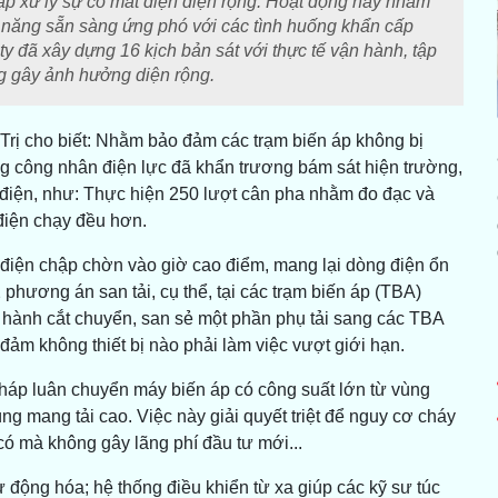
ập xử lý sự cố mất điện diện rộng. Hoạt động này nhằm
 năng sẵn sàng ứng phó với các tình huống khẩn cấp
ty đã xây dựng 16 kịch bản sát với thực tế vận hành, tập
ng gây ảnh hưởng diện rộng.
ị cho biết: Nhằm bảo đảm các trạm biến áp không bị
ng công nhân điện lực đã khẩn trương bám sát hiện trường,
ưới điện, như: Thực hiện 250 lượt cân pha nhằm đo đạc và
 điện chạy đều hơn.
, điện chập chờn vào giờ cao điểm, mang lại dòng điện ổn
2 phương án san tải, cụ thể, tại các trạm biến áp (TBA)
 hành cắt chuyển, san sẻ một phần phụ tải sang các TBA
đảm không thiết bị nào phải làm việc vượt giới hạn.
pháp luân chuyển máy biến áp có công suất lớn từ vùng
ng mang tải cao. Việc này giải quyết triệt để nguy cơ cháy
n có mà không gây lãng phí đầu tư mới...
ộng hóa; hệ thống điều khiển từ xa giúp các kỹ sư túc