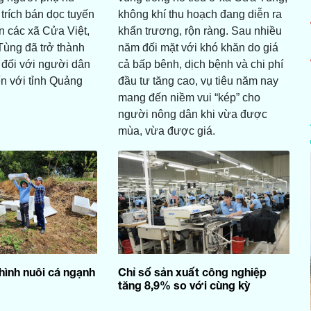
trích bán dọc tuyến
không khí thu hoạch đang diễn ra
 các xã Cửa Việt,
khẩn trương, rộn ràng. Sau nhiều
ùng đã trở thành
năm đối mặt với khó khăn do giá
 đối với người dân
cả bấp bênh, dịch bệnh và chi phí
n với tỉnh Quảng
đầu tư tăng cao, vụ tiêu năm nay
mang đến niềm vui “kép” cho
người nông dân khi vừa được
mùa, vừa được giá.
hình nuôi cá ngạnh
Chỉ số sản xuất công nghiệp
tăng 8,9% so với cùng kỳ