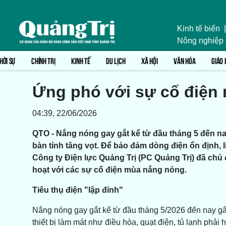
Kinh tế biển
|
Nông nghiệp
HỜI SỰ
CHÍNH TRỊ
KINH TẾ
DU LỊCH
XÃ HỘI
VĂN HÓA
GIÁO 
Ứng phó với sự cố điện
04:39, 22/06/2026
QTO - Nắng nóng gay gắt kể từ đầu tháng 5 đến na
bàn tỉnh tăng vọt. Để bảo đảm dòng điện ổn định, l
Công ty Điện lực Quảng Trị (PC Quảng Trị) đã chủ 
hoạt với các sự cố điện mùa nắng nóng.
Tiêu thụ điện "lập đỉnh"
Nắng nóng gay gắt kể từ đầu tháng 5/2026 đến nay gây
thiết bị làm mát như điều hòa, quạt điện, tủ lạnh phả