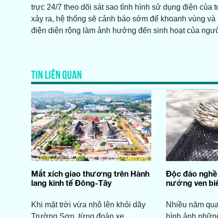
trực 24/7 theo dõi sát sao tình hình sử dụng điện của 
xảy ra, hệ thống sẽ cảnh báo sớm để khoanh vùng và xử
điện diện rộng làm ảnh hưởng đến sinh hoạt của ngườ
TIN LIÊN QUAN
Mắt xích giao thương trên Hành
Độc đáo nghề 
lang kinh tế Đông-Tây
nướng ven biể
Khi mặt trời vừa nhô lên khỏi dãy
Nhiều năm qua,
Trường Sơn, từng đoàn xe
hình ảnh nhữn