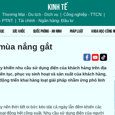
Kinh tế
Thương Mại - Du lịch - Dịch vụ
|
Công nghiệp - TTCN
|
 - PTNT
|
Tài chính - Ngân hàng- Đầu tư
DỤC
SỨC KHỎE
QUỐC PHÒNG - AN NINH
PHÁP LUẬT
KHOA HỌC-CÔNG N
 mùa nắng gắt
y khiến nhu cầu sử dụng điện của khách hàng trên địa
iên tục, phục vụ sinh hoạt và sản xuất của khách hàng,
động triển khai hàng loạt giải pháp nhằm ứng phó linh
 nên thời tiết oi bức kéo dài cả ngày lẫn đêm khiến các
i hoạt động hết công suất. Nhu cầu sử dụng điện của người