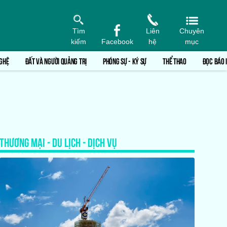
Tìm
Liên
Chuyên
kiếm
Facebook
hệ
mục
GHỆ
ĐẤT VÀ NGƯỜI QUẢNG TRỊ
PHÓNG SỰ - KÝ SỰ
THỂ THAO
ĐỌC BÁO 
THƯƠNG MẠI - DU LỊCH - DỊCH VỤ