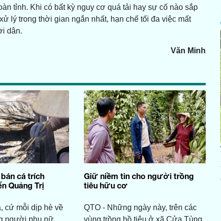
toàn tỉnh. Khi có bất kỳ nguy cơ quá tải hay sự cố nào sắp
 lý trong thời gian ngắn nhất, hạn chế tối đa việc mất
i dân.
Văn Minh
bán cá trích
Giữ niềm tin cho người trồng
n Quảng Trị
tiêu hữu cơ
 cứ mỗi dịp hè về
QTO - Những ngày này, trên các
g người phụ nữ
vùng trồng hồ tiêu ở xã Cửa Tùng,