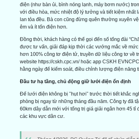
điện (như bàn ủi, bình nóng lạnh, máy bơm nước) tro
với điều hòa, mức nhiệt độ lý tưởng và tiết kiệm nhất l
lan tỏa đều. Bà con cũng đừng quên thường xuyên vệ s
êm và ít tốn điện hơn.
Đồng thời, khách hàng có thể gọi đến số tổng đài “C
được tư vấn, giải đáp kịp thời các vướng mắc về mức ti
hơn 100% công tơ điện tử, truyền dữ liệu công tơ về t
website https://cskh.cpc.vn/ hoặc app CSKH EVNCPC t
hằng ngày để kiểm soát, điều chỉnh lượng điện năng ti
Đầu tư hạ tầng, chủ động giữ lưới điện ổn định
Để lưới điện không bị "hụt hơi" trước thời tiết khắc 
phòng bị ngay từ những tháng đầu năm. Công ty đã t
60km dây dẫn mới với tổng trị giá giải ngân hơn 45 tỉ
các khu vực dân cư.