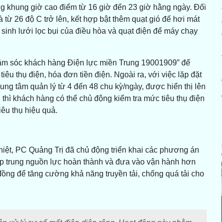
ng khung giờ cao điểm từ 16 giờ đến 23 giờ hằng ngày. Đối
à từ 26 độ C trở lên, kết hợp bật thêm quạt gió để hơi mát
inh lưới lọc bụi của điều hòa và quạt điện để máy chạy
hăm sóc khách hàng Điện lực miền Trung 19001909” để
êu thụ điện, hóa đơn tiền điện. Ngoài ra, với việc lặp đặt
rung tâm quản lý từ 4 đến 48 chu kỳ/ngày, được hiển thị lên
hì khách hàng có thể chủ động kiểm tra mức tiêu thụ điện
êu thụ hiệu quả.
nghiệt, PC Quảng Trị đã chủ động triển khai các phương án
ập trung nguồn lực hoàn thành và đưa vào vận hành hơn
 đồng để tăng cường khả năng truyền tải, chống quá tải cho