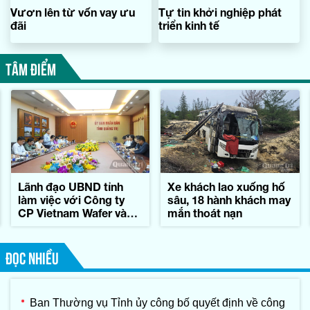
Vươn lên từ vốn vay ưu
Tự tin khởi nghiệp phát
đãi
triển kinh tế
TÂM ĐIỂM
Lãnh đạo UBND tỉnh
Xe khách lao xuống hố
làm việc với Công ty
sâu, 18 hành khách may
CP Vietnam Wafer và
mắn thoát nạn
Tập đoàn Konematsu
Corporation (Nhật Bản)
ĐỌC NHIỀU
Ban Thường vụ Tỉnh ủy công bố quyết định về công