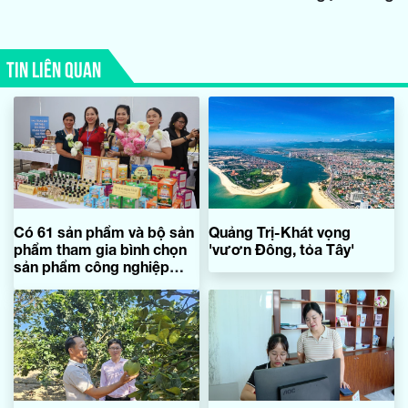
TIN LIÊN QUAN
Có 61 sản phẩm và bộ sản
Quảng Trị-Khát vọng
phẩm tham gia bình chọn
'vươn Đông, tỏa Tây'
sản phẩm công nghiệp
nông thôn tiêu biểu cấp
tỉnh