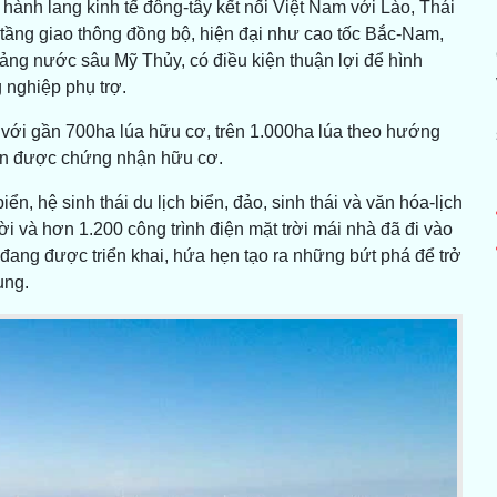
 hành lang kinh tế đông-tây kết nối Việt Nam với Lào, Thái
tầng giao thông đồng bộ, hiện đại như cao tốc Bắc-Nam,
ảng nước sâu Mỹ Thủy, có điều kiện thuận lợi để hình
 nghiệp phụ trợ.
 với gần 700ha lúa hữu cơ, trên 1.000ha lúa theo hướng
sản được chứng nhận hữu cơ.
, hệ sinh thái du lịch biển, đảo, sinh thái và văn hóa-lịch
ời và hơn 1.200 công trình điện mặt trời mái nhà đã đi vào
đang được triển khai, hứa hẹn tạo ra những bứt phá để trở
ung.