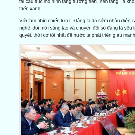
tái cấu trúc mô hình tăng trưởng trên "nền tảng" là k
triển xanh.
Với tầm nhìn chiến lược, Đảng ta đã sớm nhận diện các
nghệ, đổi mới sáng tạo và chuyển đổi số đang là yếu tố
quyết, thời cơ tốt nhất để nước ta phát triển giàu mạ