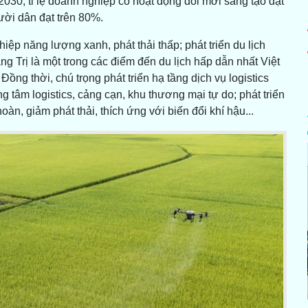
 2030, tỉ lệ doanh nghiệp có hoạt động đổi mới sáng tạo đạt
ười dân đạt trên 80%.
iệp năng lượng xanh, phát thải thấp; phát triển du lịch
ng Trị là một trong các điểm đến du lịch hấp dẫn nhất Việt
ng thời, chú trọng phát triển hạ tầng dịch vụ logistics
g tâm logistics, cảng cạn, khu thương mại tự do; phát triển
àn, giảm phát thải, thích ứng với biến đổi khí hậu...