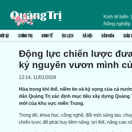
Kinh tế biển
|
Nông nghiệp
HỜI SỰ
CHÍNH TRỊ
KINH TẾ
DU LỊCH
XÃ HỘI
VĂN HÓA
GIÁO 
Động lực chiến lược đưa
kỷ nguyên vươn mình củ
12:14, 11/01/2026
Hòa trong khí thế, niềm tin và kỳ vọng của cả nư
dân Quảng Trị xác định mục tiêu xây dựng Quảng 
mới của khu vực miền Trung.
Trong đó, khoa học, công nghệ, đổi mới sáng tạo, chuy
chiến lược để phát huy tiềm năng, lợi thế, nâng cao 