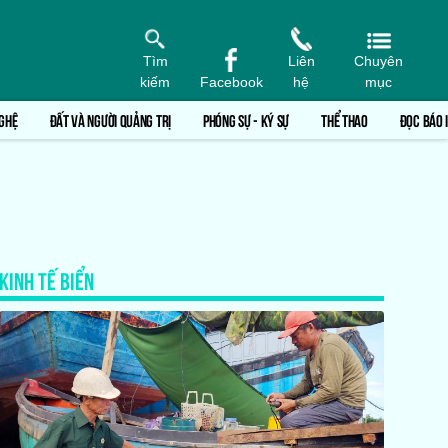
Tìm
Liên
Chuyên
kiếm
Facebook
hệ
mục
GHỆ
ĐẤT VÀ NGƯỜI QUẢNG TRỊ
PHÓNG SỰ - KÝ SỰ
THỂ THAO
ĐỌC BÁO 
KINH TẾ BIỂN