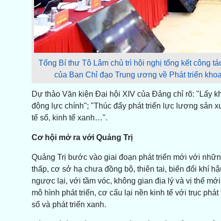
Tổng Bí thư Tô Lâm chủ trì hội nghị tổng kết công
của Ban Chỉ đạo Trung ương về Phát triển khoa
Dự thảo Văn kiện Đại hội XIV của Đảng chỉ rõ: "Lấy k
động lực chính"; "Thúc đẩy phát triển lực lượng sản x
tế số, kinh tế xanh…".
Cơ hội mở ra với Quảng Trị
Quảng Trị bước vào giai đoạn phát triển mới với những
thấp, cơ sở hạ chưa đồng bộ, thiên tai, biến đổi khí hậ
ngược lại, với tầm vóc, không gian địa lý và vị thế mới,
mô hình phát triển, cơ cấu lại nền kinh tế với trục phá
số và phát triển xanh.