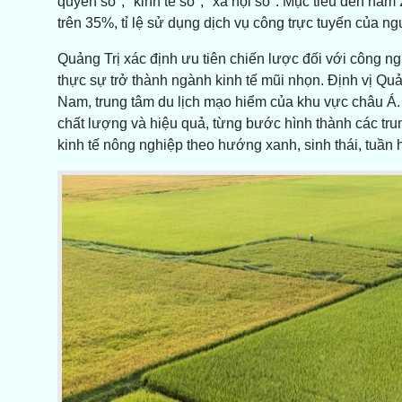
quyền số", "kinh tế số", "xã hội số". Mục tiêu đến năm
trên 35%, tỉ lệ sử dụng dịch vụ công trực tuyến của ng
Quảng Trị xác định ưu tiên chiến lược đối với công ngh
thực sự trở thành ngành kinh tế mũi nhọn. Định vị Quả
Nam, trung tâm du lịch mạo hiểm của khu vực châu Á. Đồ
chất lượng và hiệu quả, từng bước hình thành các trun
kinh tế nông nghiệp theo hướng xanh, sinh thái, tuần ho