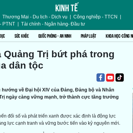
Kinh tế
Thương Mại - Du lịch - Dịch vụ
|
Công nghiệp - TTCN
|
 - PTNT
|
Tài chính - Ngân hàng- Đầu tư
DỤC
SỨC KHỎE
QUỐC PHÒNG - AN NINH
PHÁP LUẬT
KHOA HỌC-CÔNG N
 Quảng Trị bứt phá trong
a dân tộc
ớc hướng về Đại hội XIV của Đảng, Đảng bộ và Nhân
Trị ngày càng vững mạnh, trở thành cực tăng trưởng
ển đổi số và phát triển xanh được xác định là động lực
năng lực cạnh tranh và vững bước tiến vào kỷ nguyên mới.