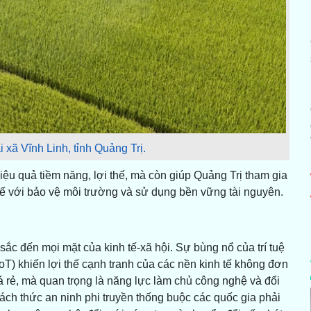
 xã Vĩnh Linh, tỉnh Quảng Trị.
ệu quả tiềm năng, lợi thế, mà còn giúp Quảng Trị tham gia
h tế với bảo vệ môi trường và sử dụng bền vững tài nguyên.
ắc đến mọi mặt của kinh tế-xã hội. Sự bùng nổ của trí tuệ
 (IoT) khiến lợi thế cạnh tranh của các nền kinh tế không đơn
iá rẻ, mà quan trọng là năng lực làm chủ công nghệ và đổi
ách thức an ninh phi truyền thống buộc các quốc gia phải