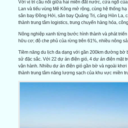
Với vị trí cầu nối giữa hai miền đất nước, cửa ngõ của
Lan và tiểu vùng Mê Kông mở rộng, cùng hệ thống hạ 
sân bay Đồng Hới, sân bay Quảng Trị, cảng Hòn La, c
thành trung tâm logistics, trung chuyển hàng hóa, công
Nông nghiệp xanh từng bước hình thành và phát triển
hữu cơ; độ che phủ của rừng trên 61%, nhiều nông 
Tiềm năng du lịch đa dạng với gần 200km đường bờ biển
sử đặc sắc. Với 22 dự án điện gió, 4 dự án điện mặt tr
vận hành. Nhiều dự án điện gió gần bờ và ngoài khơi 
thành trung tâm năng lượng sạch của khu vực miền tr