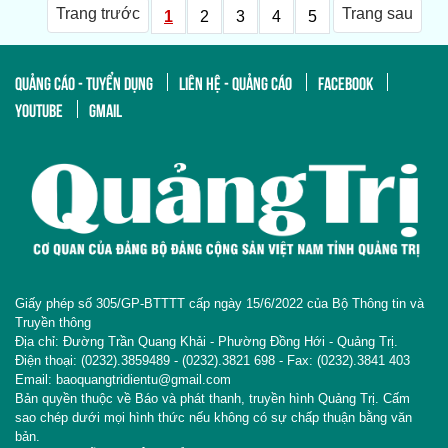
Trang trước
Trang sau
1
2
3
4
5
QUẢNG CÁO - TUYỂN DỤNG
LIÊN HỆ - QUẢNG CÁO
FACEBOOK
YOUTUBE
GMAIL
Giấy phép số 305/GP-BTTTT cấp ngày 15/6/2022 của Bộ Thông tin và
Truyền thông
Địa chỉ: Đường Trần Quang Khải - Phường Đồng Hới - Quảng Trị.
Điện thoại: (0232).3859489 - (0232).3821 698 - Fax: (0232).3841 403
Email: baoquangtridientu@gmail.com
Bản quyền thuộc về Báo và phát thanh, truyền hình Quảng Trị. Cấm
sao chép dưới mọi hình thức nếu không có sự chấp thuận bằng văn
bản.