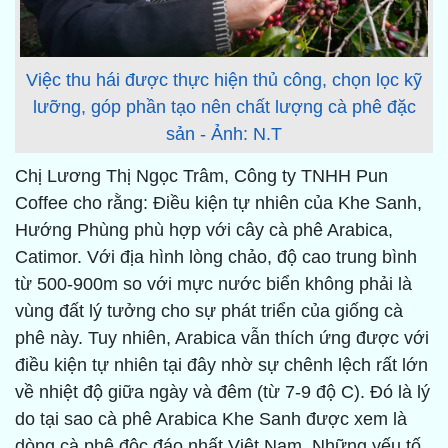
Việc thu hái được thực hiện thủ công, chọn lọc kỹ
lưỡng, góp phần tạo nên chất lượng cà phê đặc
sản - Ảnh: N.T
Chị Lương Thị Ngọc Trâm, Công ty TNHH Pun
Coffee cho rằng: Điều kiện tự nhiên của Khe Sanh,
Hướng Phùng phù hợp với cây cà phê Arabica,
Catimor. Với địa hình lòng chảo, độ cao trung bình
từ 500-900m so với mực nước biển không phải là
vùng đất lý tưởng cho sự phát triển của giống cà
phê này. Tuy nhiên, Arabica vẫn thích ứng được với
điều kiện tự nhiên tại đây nhờ sự chênh lệch rất lớn
về nhiệt độ giữa ngày và đêm (từ 7-9 độ C). Đó là lý
do tại sao cà phê Arabica Khe Sanh được xem là
dòng cà phê độc đáo nhất Việt Nam. Những yếu tố