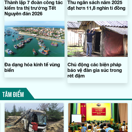
Thành lập 7 đoàn công tác
Thu ngân sách năm 2025
kiểm tra thị trường Tết
đạt hơn 11,8 nghìn tỉ đồng
Nguyên đán 2026
Đa dạng hóa kinh tế vùng
Chủ động các biện pháp
biển
bảo vệ đàn gia súc trong
rét đậm
TÂM ĐIỂM