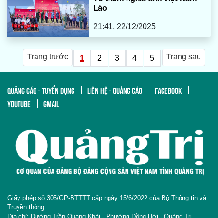
Lào
21:41, 22/12/2025
Trang trước
Trang sau
1
2
3
4
5
QUẢNG CÁO - TUYỂN DỤNG
LIÊN HỆ - QUẢNG CÁO
FACEBOOK
YOUTUBE
GMAIL
Giấy phép số 305/GP-BTTTT cấp ngày 15/6/2022 của Bộ Thông tin và
Truyền thông
Địa chỉ: Đường Trần Quang Khải - Phường Đồng Hới - Quảng Trị.