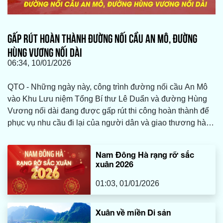
GẤP RÚT HOÀN THÀNH ĐƯỜNG NỐI CẦU AN MÔ, ĐƯỜNG
HÙNG VƯƠNG NỐI DÀI
06:34, 10/01/2026
QTO - Những ngày này, công trình đường nối cầu An Mô
vào Khu Lưu niệm Tổng Bí thư Lê Duẩn và đường Hùng
Vương nối dài đang được gấp rút thi công hoàn thành để
phục vụ nhu cầu đi lại của người dân và giao thương hàng
hóa trong dịp Tết Nguyên đán Bính Ngọ 2026.
Nam Đông Hà rạng rỡ sắc
xuân 2026
01:03, 01/01/2026
Xuân về miền Di sản