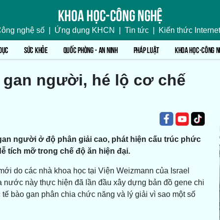
Khoa học-Công nghệ
ông nghệ số
|
Ứng dụng KHCN
|
Tin tức
|
Kiến thức Interne
DỤC
SỨC KHỎE
QUỐC PHÒNG - AN NINH
PHÁP LUẬT
KHOA HỌC-CÔNG N
 gan người, hé lộ cơ chế
n người ở độ phân giải cao, phát hiện cấu trúc phức
dễ tích mỡ trong chế độ ăn hiện đại.
mới do các nhà khoa học tại Viện Weizmann của Israel
a nước này thực hiện đã lần đầu xây dựng bản đồ gene chi
tế bào gan phân chia chức năng và lý giải vì sao một số