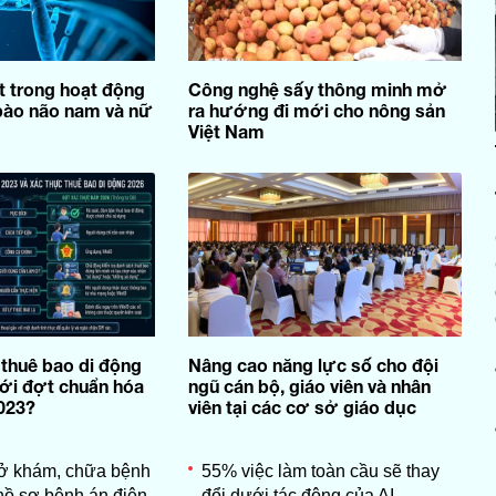
ệt trong hoạt động
Công nghệ sấy thông minh mở
bào não nam và nữ
ra hướng đi mới cho nông sản
Việt Nam
 thuê bao di động
Nâng cao năng lực số cho đội
với đợt chuẩn hóa
ngũ cán bộ, giáo viên và nhân
023?
viên tại các cơ sở giáo dục
sở khám, chữa bệnh
55% việc làm toàn cầu sẽ thay
 hồ sơ bệnh án điện
đổi dưới tác động của AI