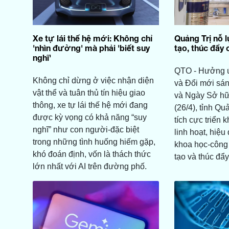
Xe tự lái thế hệ mới: Không chỉ
Quảng Trị nỗ 
'nhìn đường' mà phải 'biết suy
tạo, thúc đẩy 
nghĩ'
QTO - Hưởng 
Không chỉ dừng ở việc nhận diện
và Đổi mới sáng
vật thể và tuân thủ tín hiệu giao
và Ngày Sở hữu 
thông, xe tự lái thế hệ mới đang
(26/4), tỉnh Qu
được kỳ vọng có khả năng “suy
tích cực triển 
nghĩ” như con người-đặc biệt
linh hoạt, hiệu
trong những tình huống hiếm gặp,
khoa học-công
khó đoán định, vốn là thách thức
tạo và thúc đẩy
lớn nhất với AI trên đường phố.