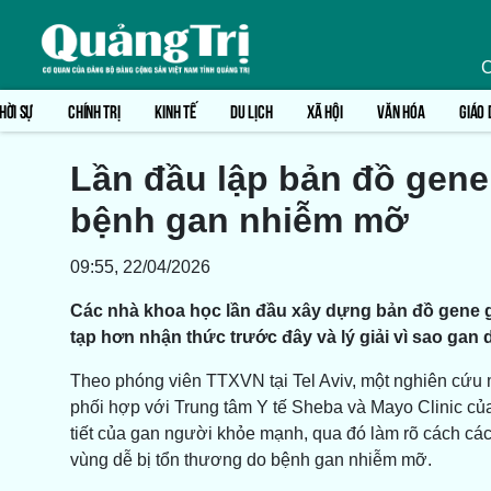
C
HỜI SỰ
CHÍNH TRỊ
KINH TẾ
DU LỊCH
XÃ HỘI
VĂN HÓA
GIÁO 
Lần đầu lập bản đồ gene
bệnh gan nhiễm mỡ
09:55, 22/04/2026
Các nhà khoa học lần đầu xây dựng bản đồ gene ga
tạp hơn nhận thức trước đây và lý giải vì sao gan 
Theo phóng viên TTXVN tại Tel Aviv, một nghiên cứu 
phối hợp với Trung tâm Y tế Sheba và Mayo Clinic củ
tiết của gan người khỏe mạnh, qua đó làm rõ cách các 
vùng dễ bị tổn thương do bệnh gan nhiễm mỡ.