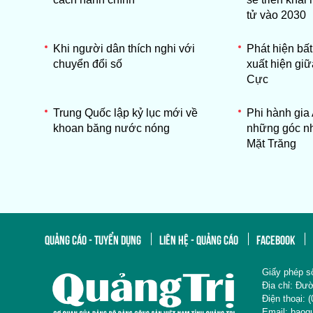
tử vào 2030
Khi người dân thích nghi với
Phát hiện bấ
chuyển đổi số
xuất hiện gi
Cực
Trung Quốc lập kỷ lục mới về
Phi hành gia 
khoan băng nước nóng
những góc nh
Mặt Trăng
QUẢNG CÁO - TUYỂN DỤNG
LIÊN HỆ - QUẢNG CÁO
FACEBOOK
Giấy phép s
Địa chỉ: 
Điện thoại
Email: baoq