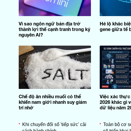
Vì sao ngôn ngữ bản địa trở
Hé lộ khác bi
thành lợi thế cạnh tranh trong kỷ
gene giữa tế 
nguyên AI?
Chế độ ăn nhiều muối có thể
Việc xác thực
khiến nam giới nhanh suy giảm
2026 khác gì 
trí nhớ
dữ liệu năm 2
Khi chuyển đổi số 'tiếp sức' cải
Toàn bộ cơ 
cách hành chính
sẽ triển khai