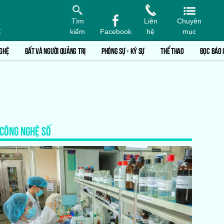
Tìm
Liên
Chuyên
t
kiếm
Facebook
hệ
mục
GHỆ
ĐẤT VÀ NGƯỜI QUẢNG TRỊ
PHÓNG SỰ - KÝ SỰ
THỂ THAO
ĐỌC BÁO 
CÔNG NGHỆ SỐ