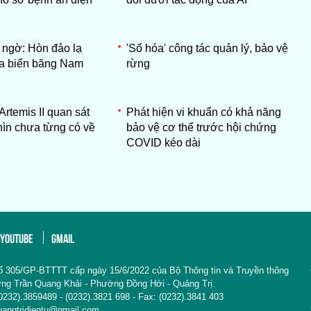
t ngờ: Hòn đảo lạ
'Số hóa' công tác quản lý, bảo vệ
ữa biển băng Nam
rừng
Artemis II quan sát
Phát hiện vi khuẩn có khả năng
ìn chưa từng có về
bảo vệ cơ thể trước hội chứng
COVID kéo dài
YOUTUBE
GMAIL
ố 305/GP-BTTTT cấp ngày 15/6/2022 của Bộ Thông tin và Truyền thông
Đường Trần Quang Khải - Phường Đồng Hới - Quảng Trị.
: (0232).3859489 - (0232).3821 698 - Fax: (0232).3841 403
uangtridientu@gmail.com