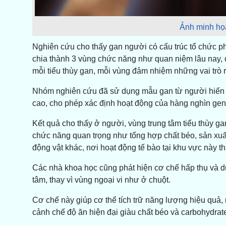
Ảnh minh họa
Nghiên cứu cho thấy gan người có cấu trúc tổ chức ph
chia thành 3 vùng chức năng như quan niệm lâu nay, 
mỗi tiểu thùy gan, mỗi vùng đảm nhiệm những vai trò r
Nhóm nghiên cứu đã sử dụng mẫu gan từ người hiến t
cao, cho phép xác định hoạt động của hàng nghìn gene t
Kết quả cho thấy ở người, vùng trung tâm tiểu thùy g
chức năng quan trọng như tổng hợp chất béo, sản xuất g
động vật khác, nơi hoạt động tế bào tại khu vực này 
Các nhà khoa học cũng phát hiện cơ chế hấp thụ và d
tâm, thay vì vùng ngoại vi như ở chuột.
Cơ chế này giúp cơ thể tích trữ năng lượng hiệu quả, 
cảnh chế độ ăn hiện đại giàu chất béo và carbohydrate