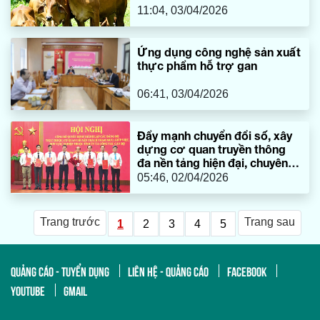
11:04, 03/04/2026
Ứng dụng công nghệ sản xuất
thực phẩm hỗ trợ gan
06:41, 03/04/2026
Đẩy mạnh chuyển đổi số, xây
dựng cơ quan truyền thông
đa nền tảng hiện đại, chuyên
nghiệp
05:46, 02/04/2026
Trang trước
Trang sau
1
2
3
4
5
QUẢNG CÁO - TUYỂN DỤNG
LIÊN HỆ - QUẢNG CÁO
FACEBOOK
YOUTUBE
GMAIL