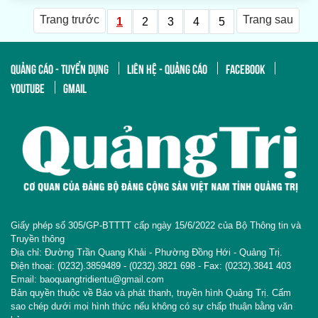
Trang trước
Trang sau
1
2
3
4
5
QUẢNG CÁO - TUYỂN DỤNG
LIÊN HỆ - QUẢNG CÁO
FACEBOOK
YOUTUBE
GMAIL
Giấy phép số 305/GP-BTTTT cấp ngày 15/6/2022 của Bộ Thông tin và
Truyền thông
Địa chỉ: Đường Trần Quang Khải - Phường Đồng Hới - Quảng Trị.
Điện thoại: (0232).3859489 - (0232).3821 698 - Fax: (0232).3841 403
Email: baoquangtridientu@gmail.com
Bản quyền thuộc về Báo và phát thanh, truyền hình Quảng Trị. Cấm
sao chép dưới mọi hình thức nếu không có sự chấp thuận bằng văn