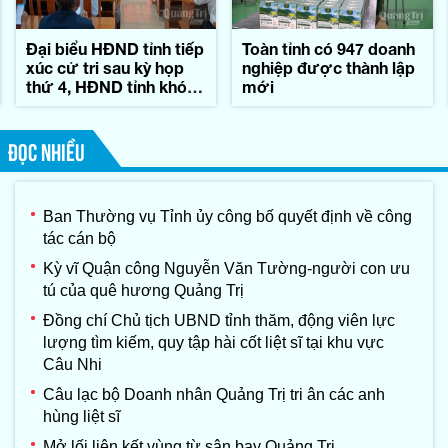
Đại biểu HĐND tỉnh tiếp
Toàn tỉnh có 947 doanh
xúc cử tri sau kỳ họp
nghiệp được thành lập
thứ 4, HĐND tỉnh khóa
mới
IX
ĐỌC NHIỀU
Ban Thường vụ Tỉnh ủy công bố quyết định về công
tác cán bộ
Kỳ vĩ Quận công Nguyễn Văn Tường-người con ưu
tú của quê hương Quảng Trị
Đồng chí Chủ tịch UBND tỉnh thăm, động viên lực
lượng tìm kiếm, quy tập hài cốt liệt sĩ tại khu vực
Câu Nhi
Câu lạc bộ Doanh nhân Quảng Trị tri ân các anh
hùng liệt sĩ
Mở lối liên kết vùng từ sân bay Quảng Trị