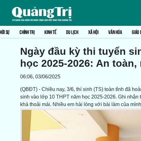
HỜI SỰ
CHÍNH TRỊ
KINH TẾ
DU LỊCH
XÃ HỘI
VĂN HÓA
GIÁO 
Ngày đầu kỳ thi tuyển s
học 2025-2026: An toàn,
06:06, 03/06/2025
(QBĐT) - Chiều nay, 3/6, thí sinh (TS) toàn tỉnh đã hoà
sinh vào lớp 10 THPT năm học 2025-2026. Ghi nhận tại 
khá thoải mái. Nhiều em hài lòng với bài làm của mìn