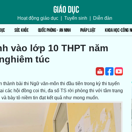
Giáo dục
Hoạt động giáo dục
|
Tuyển sinh
|
Diễn đàn
DỤC
SỨC KHỎE
QUỐC PHÒNG - AN NINH
PHÁP LUẬT
KHOA HỌC-CÔNG N
inh vào lớp 10 THPT năm
 nghiêm túc
n thành bài thi Ngữ văn-môn thi đầu tiên trong kỳ thi tuyển
các hội đồng coi thi, đa số TS rời phòng thi với tâm trạng
h và bày tỏ niềm tin đạt kết quả như mong muốn.