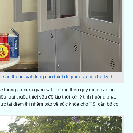
n thuốc, vật dụng cần thiết để phục vụ tốt cho kỳ thi.
 hệ thống camera giám sát… đúng theo quy định, các hội
ều loại thuốc thiết yếu để kịp thời xử lý tình huống phát
 trực tại điểm thi nhằm bảo vệ sức khỏe cho TS, cán bộ coi