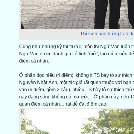
Thí sinh hào hứng trao đổ
Cũng như những kỳ thi trước, môn thi Ngữ Văn luôn t
Ngữ Văn được đánh giá có tính “mở”, tạo điều kiện để
điểm cá nhân.
Ở phần đọc hiểu (4 điểm), không ít TS bày tỏ sự thích 
Nguyễn Nhật Ánh, một tác giả rất quen thuộc với bạn đọ
văn (6 điểm, gồm 2 câu), nhiều TS bày tỏ sự thích thú 
nay đang sống không có mơ ước”. Ở phần này, nếu TS t
quan điểm cá nhân… rất dễ đạt điểm cao.