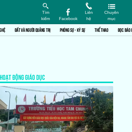
Tìm
Liên
Chuyên
kiếm
Facebook
hệ
mục
GHỆ
ĐẤT VÀ NGƯỜI QUẢNG TRỊ
PHÓNG SỰ - KÝ SỰ
THỂ THAO
ĐỌC BÁO 
HOẠT ĐỘNG GIÁO DỤC