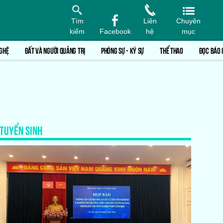
Tìm
Liên
Chuyên
kiếm
Facebook
hệ
mục
GHỆ
ĐẤT VÀ NGƯỜI QUẢNG TRỊ
PHÓNG SỰ - KÝ SỰ
THỂ THAO
ĐỌC BÁO 
TUYỂN SINH