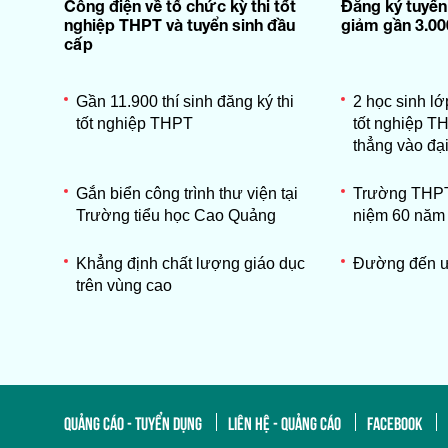
Công điện về tổ chức kỳ thi tốt
Đăng ký tuyển
nghiệp THPT và tuyển sinh đầu
giảm gần 3.00
cấp
Gần 11.900 thí sinh đăng ký thi
2 học sinh lớ
tốt nghiệp THPT
tốt nghiệp TH
thẳng vào đạ
Gắn biển công trình thư viện tại
Trường THPT
Trường tiểu học Cao Quảng
niệm 60 năm 
Khẳng định chất lượng giáo dục
Đường đến 
trên vùng cao
QUẢNG CÁO - TUYỂN DỤNG
LIÊN HỆ - QUẢNG CÁO
FACEBOOK