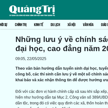
HỜI SỰ
CHÍNH TRỊ
KINH TẾ
DU LỊCH
XÃ HỘI
VĂN HÓA
GIÁO 
Những lưu ý về chính sác
đại học, cao đẳng năm 2
09:05, 22/05/2025
Theo văn bản hướng dẫn tuyển sinh đại học, tuyể
công bố, các thí sinh cần lưu ý về một số chính sá
khai báo và xác nhận thông tin để được hưởng ưu 
Đối với các đơn vị hành chính cấp xã sau khi sắp xếp,
hiện như hướng dẫn tại Mục 2, Công văn số 389/UBD
dân tộc, trong đó có việc quy định các xã, thôn hoàn 