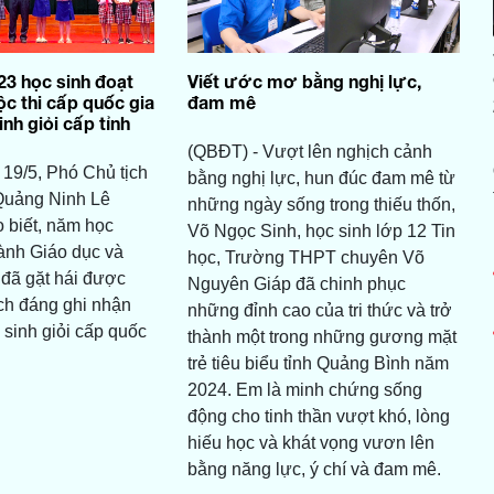
23 học sinh đoạt
Viết ước mơ bằng nghị lực,
uộc thi cấp quốc gia
đam mê
inh giỏi cấp tỉnh
(QBĐT) - Vượt lên nghịch cảnh
19/5, Phó Chủ tịch
bằng nghị lực, hun đúc đam mê từ
uảng Ninh Lê
những ngày sống trong thiếu thốn,
 biết, năm học
Võ Ngọc Sinh, học sinh lớp 12 Tin
ành Giáo dục và
học, Trường THPT chuyên Võ
đã gặt hái được
Nguyên Giáp đã chinh phục
ch đáng ghi nhận
những đỉnh cao của tri thức và trở
c sinh giỏi cấp quốc
thành một trong những gương mặt
trẻ tiêu biểu tỉnh Quảng Bình năm
2024. Em là minh chứng sống
động cho tinh thần vượt khó, lòng
hiếu học và khát vọng vươn lên
bằng năng lực, ý chí và đam mê.