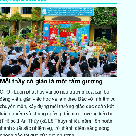
Mỗi thầy cô giáo là một tấm gương
QTO - Luôn phát huy vai trò nêu gương của cán bộ,
đảng viên, gắn việc học và làm theo Bác với nhiệm vụ
chuyên môn, xây dựng môi trường giáo dục đoàn kết,
trách nhiệm và không ngừng đổi mới, Trường tiểu học
(TH) số 1 An Thủy (xã Lệ Thủy) nhiều năm liền hoàn
thành xuất sắc nhiệm vụ, trở thành điểm sáng trong
phong trào thi đua của địa phương.