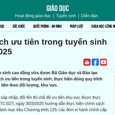
Giáo dục
Hoạt động giáo dục
|
Tuyển sinh
|
Diễn đàn
DỤC
SỨC KHỎE
QUỐC PHÒNG - AN NINH
PHÁP LUẬT
KHOA HỌC-CÔNG N
h ưu tiên trong tuyển sinh
025
n sinh cao đẳng vừa được Bộ Giáo dục và Đào tạo
ch ưu tiên trong tuyển sinh, thực hiện đúng quy trình
tiên theo đối tượng, khu vực.
 sáp nhập, đổi tên thì chế độ ưu tiên khu vực được thực
TCSDT, ngày 30/3/2020 hướng dẫn thực hiện chính sách
thành mục tiêu Chương trình 135; các đơn vị hành chính cấp