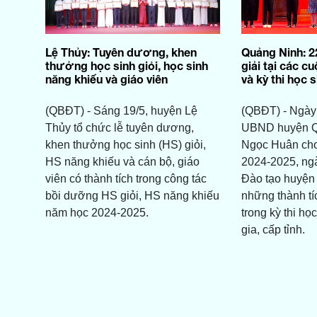
Lệ Thủy: Tuyên dương, khen
Quảng Ninh: 2
thưởng học sinh giỏi, học sinh
giải tại các c
năng khiếu và giáo viên
và kỳ thi học s
(QBĐT) - Sáng 19/5, huyện Lệ
(QBĐT) - Ngày 
Thủy tổ chức lễ tuyên dương,
UBND huyện Q
khen thưởng học sinh (HS) giỏi,
Ngọc Huân cho
HS năng khiếu và cán bộ, giáo
2024-2025, ng
viên có thành tích trong công tác
Đào tạo huyện 
bồi dưỡng HS giỏi, HS năng khiếu
những thành tí
năm học 2024-2025.
trong kỳ thi họ
gia, cấp tỉnh.