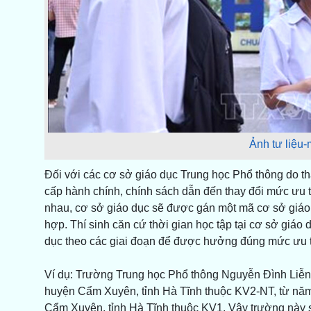
Ảnh tư liệu
Đối với các cơ sở giáo dục Trung học Phổ thông do th
cấp hành chính, chính sách dẫn đến thay đổi mức ưu t
nhau, cơ sở giáo dục sẽ được gán một mã cơ sở giáo
hợp. Thí sinh căn cứ thời gian học tập tại cơ sở giá
dục theo các giai đoạn để được hưởng đúng mức ưu t
Ví dụ: Trường Trung học Phổ thông Nguyễn Đình Liễn
huyện Cẩm Xuyên, tỉnh Hà Tĩnh thuộc KV2-NT, từ nă
Cẩm Xuyên, tỉnh Hà Tĩnh thuộc KV1. Vậy trường này