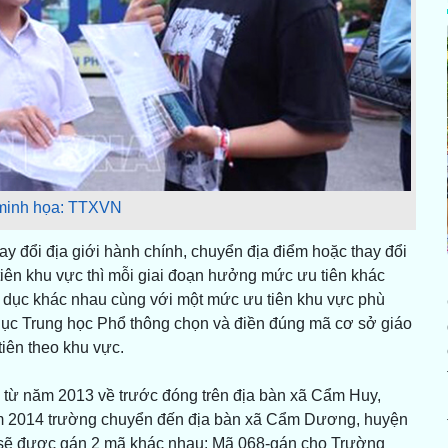
-minh họa: TTXVN
ay đổi địa giới hành chính, chuyển địa điểm hoặc thay đổi
iên khu vực thì mỗi giai đoạn hưởng mức ưu tiên khác
 dục khác nhau cùng với một mức ưu tiên khu vực phù
o dục Trung học Phổ thông chọn và điền đúng mã cơ sở giáo
iên theo khu vực.
 từ năm 2013 về trước đóng trên địa bàn xã Cẩm Huy,
m 2014 trường chuyển đến địa bàn xã Cẩm Dương, huyện
 sẽ được gán 2 mã khác nhau: Mã 068-gán cho Trường