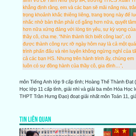
sinh Võ Lê Tâm Như (lớp 9A, trường THCS Xuân T
khẳng định rằng, em và các bạn sẽ mãi nâng niu, trâ
trọng khoảnh khắc thiêng liêng, trang trọng này để l
nhắc nhở bản thân phải cố gắng hơn nữa, quyết tâm
hơn nữa xứng đáng với lòng tin yêu, sự kỳ vọng của
thầy cô, cha mẹ. “Nhìn thành tích biết công lao”, có
được thành công rực rỡ ngày hôm nay là cả một quá
trình phấn đấu và rèn luyện không ngừng nghỉ của tấ
cả các bạn HS. Nhưng trên hành trình ấy, chúng em
luôn có sự đồng hành của thầy cô, gia đình…”,
môn Tiếng Anh lớp 9 cấp tỉnh; Hoàng Thế Thành Đạt 
Học lớp 11 cấp tỉnh, giải nhì và giải ba môn Hóa Học 
THPT Trần Hưng Đạo) đoạt giải nhất môn Toán 11, giả
TIN LIÊN QUAN