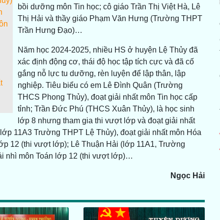
hủy)
bồi dưỡng môn Tin học; cô giáo Trần Thị Việt Hà, Lê
n
Thị Hải và thầy giáo Phạm Văn Hưng (Trường THPT
uôn
Trần Hưng Đạo)…
Năm học 2024-2025, nhiều HS ở huyện Lệ Thủy đã
xác định động cơ, thái độ học tập tích cực và đã cố
gắng nỗ lực tu dưỡng, rèn luyện để lập thân, lập
t
nghiệp. Tiêu biểu có em Lê Đình Quân (Trường
THCS Phong Thủy), đoạt giải nhất môn Tin học cấp
tỉnh; Trần Đức Phú (THCS Xuân Thủy), là học sinh
lớp 8 nhưng tham gia thi vượt lớp và đoạt giải nhất
(lớp 11A3 Trường THPT Lệ Thủy), đoạt giải nhất môn Hóa
lớp 12 (thi vượt lớp); Lê Thuận Hải (lớp 11A1, Trường
i nhì môn Toán lớp 12 (thi vượt lớp)…
Ngọc Hải