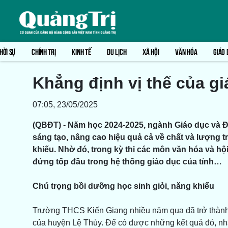
HỜI SỰ
CHÍNH TRỊ
KINH TẾ
DU LỊCH
XÃ HỘI
VĂN HÓA
GIÁO 
Khẳng định vị thế của g
07:05, 23/05/2025
(QBĐT) - Năm học 2024-2025, ngành Giáo dục và Đà
sáng tạo, nâng cao hiệu quả cả về chất và lượng t
khiếu. Nhờ đó, trong kỳ thi các môn văn hóa và hội 
đứng tốp đầu trong hệ thống giáo dục của tỉnh…
Chú trọng bồi dưỡng học sinh giỏi, năng khiếu
Trường THCS Kiến Giang nhiều năm qua đã trở thành 
của huyện Lệ Thủy. Để có được những kết quả đó, nh