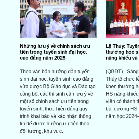
Những lưu ý về chính sách ưu
Lệ Thủy: Tuyê
tiên trong tuyển sinh đại học,
thưởng học sin
cao đẳng năm 2025
năng khiếu và 
Theo văn bản hướng dẫn tuyển
(QBĐT) - Sáng
sinh đại học, tuyển sinh cao đẳng
Thủy tổ chức l
vừa được Bộ Giáo dục và Đào tạo
khen thưởng họ
công bố, các thí sinh cần lưu ý về
HS năng khiếu 
một số chính sách ưu tiên trong
viên có thành t
tuyển sinh, thực hiện đúng quy
bồi dưỡng HS 
trình khai báo và xác nhận thông
năm học 2024-
tin để được hưởng ưu tiên theo
đối tượng, khu vực.