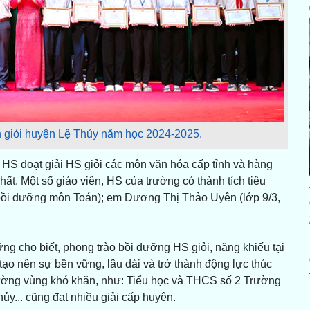
 giỏi huyện Lệ Thủy năm học 2024-2025.
S đoạt giải HS giỏi các môn văn hóa cấp tỉnh và hàng
hất. Một số giáo viên, HS của trường có thành tích tiêu
bồi dưỡng môn Toán); em Dương Thị Thảo Uyên (lớp 9/3,
cho biết, phong trào bồi dưỡng HS giỏi, năng khiếu tại
 tạo nên sự bền vững, lâu dài và trở thành động lực thúc
 trường vùng khó khăn, như: Tiểu học và THCS số 2 Trường
y... cũng đạt nhiều giải cấp huyện.