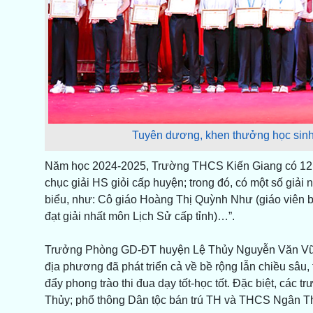
Tuyên dương, khen thưởng học sinh
Năm học 2024-2025, Trường THCS Kiến Giang có 12 H
chục giải HS giỏi cấp huyện; trong đó, có một số giải n
biểu, như: Cô giáo Hoàng Thị Quỳnh Như (giáo viên 
đạt giải nhất môn Lịch Sử cấp tỉnh)…”.
Trưởng Phòng GD-ĐT huyện Lệ Thủy Nguyễn Văn Vững 
địa phương đã phát triển cả về bề rộng lẫn chiều sâu,
đẩy phong trào thi đua dạy tốt-học tốt. Đặc biệt, các
Thủy; phổ thông Dân tộc bán trú TH và THCS Ngân Thủ