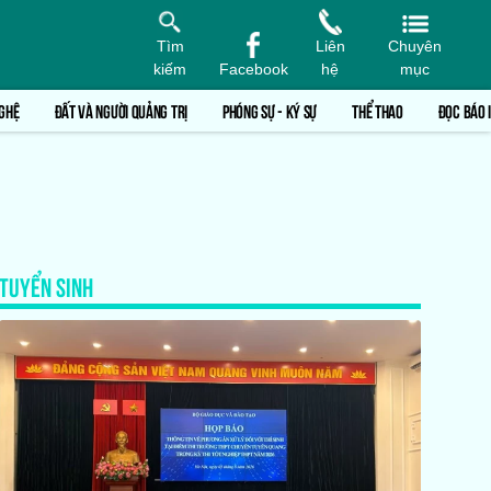
Tìm
Liên
Chuyên
kiếm
Facebook
hệ
mục
GHỆ
ĐẤT VÀ NGƯỜI QUẢNG TRỊ
PHÓNG SỰ - KÝ SỰ
THỂ THAO
ĐỌC BÁO 
TUYỂN SINH