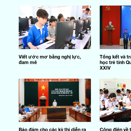
Viết ước mơ bằng nghị lực,
Tổng kết và tra
đam mê
học trẻ tỉnh Q
XXIV
Bảo đảm cho các kỳ thi diễn ra
Công điện về t