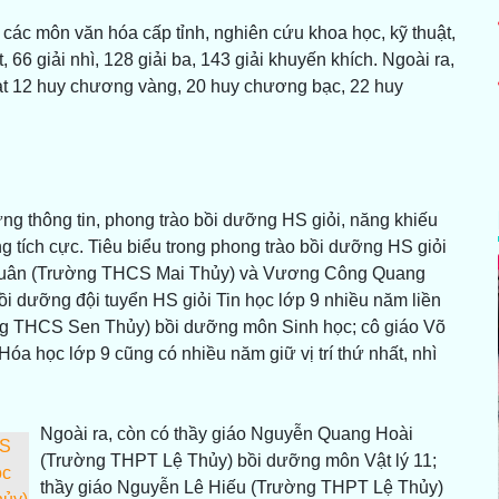
các môn văn hóa cấp tỉnh, nghiên cứu khoa học, kỹ thuật,
t, 66 giải nhì, 128 giải ba, 143 giải khuyến khích. Ngoài ra,
t 12 huy chương vàng, 20 huy chương bạc, 22 huy
thông tin, phong trào bồi dưỡng HS giỏi, năng khiếu
g tích cực. Tiêu biểu trong phong trào bồi dưỡng HS giỏi
g Luân (Trường THCS Mai Thủy) và Vương Công Quang
ồi dưỡng đội tuyển HS giỏi Tin học lớp 9 nhiều năm liền
rường THCS Sen Thủy) bồi dưỡng môn Sinh học; cô giáo Võ
học lớp 9 cũng có nhiều năm giữ vị trí thứ nhất, nhì
Ngoài ra, còn có thầy giáo Nguyễn Quang Hoài
HS
(Trường THPT Lệ Thủy) bồi dưỡng môn Vật lý 11;
ọc
thầy giáo Nguyễn Lê Hiếu (Trường THPT Lệ Thủy)