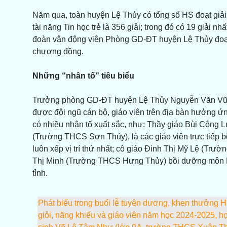
Năm qua, toàn huyện Lệ Thủy có tổng số HS đoạt giải 
tài năng Tin học trẻ là 356 giải; trong đó có 19 giải nhấ
đoàn vận động viên Phòng GD-ĐT huyện Lệ Thủy đoạ
chương đồng.
Những “nhân tố” tiêu biểu
Trưởng phòng GD-ĐT huyện Lệ Thủy Nguyễn Văn Vững 
được đội ngũ cán bộ, giáo viên trên địa bàn hưởng ứn
có nhiều nhân tố xuất sắc, như: Thầy giáo Bùi Côn
(Trường THCS Sơn Thủy), là các giáo viên trực tiếp b
luôn xếp vị trí thứ nhất; cô giáo Đinh Thị Mỹ Lệ (T
Thị Minh (Trường THCS Hưng Thủy) bồi dưỡng môn Hóa 
tỉnh.
Phát biểu trong buổi lễ tuyên dương, khen thưởng 
giỏi, năng khiếu và giáo viên năm học 2024-2025, h