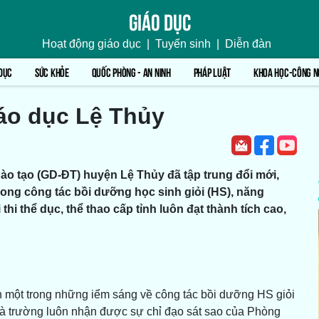
Giáo dục
Hoạt động giáo dục
|
Tuyển sinh
|
Diễn đàn
DỤC
SỨC KHỎE
QUỐC PHÒNG - AN NINH
PHÁP LUẬT
KHOA HỌC-CÔNG N
iáo dục Lệ Thủy
o tạo (GD-ĐT) huyện Lệ Thủy đã tập trung đổi mới,
rong công tác bồi dưỡng học sinh giỏi (HS), năng
thi thể dục, thể thao cấp tỉnh luôn đạt thành tích cao,
một trong những iểm sáng về công tác bồi dưỡng HS giỏi
à trường luôn nhận được sự chỉ đạo sát sao của Phòng