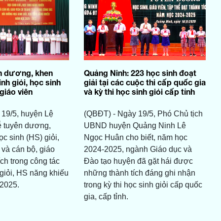
n dương, khen
Quảng Ninh: 223 học sinh đoạt
h giỏi, học sinh
giải tại các cuộc thi cấp quốc gia
giáo viên
và kỳ thi học sinh giỏi cấp tỉnh
 19/5, huyện Lệ
(QBĐT) - Ngày 19/5, Phó Chủ tịch
ễ tuyên dương,
UBND huyện Quảng Ninh Lê
c sinh (HS) giỏi,
Ngọc Huân cho biết, năm học
và cán bộ, giáo
2024-2025, ngành Giáo dục và
ích trong công tác
Đào tạo huyện đã gặt hái được
giỏi, HS năng khiếu
những thành tích đáng ghi nhận
2025.
trong kỳ thi học sinh giỏi cấp quốc
gia, cấp tỉnh.