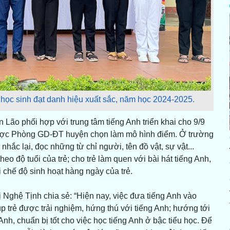
học sinh đạt danh hiệu xuất sắc, năm học 2024-2025.
Lão phối hợp với trung tâm tiếng Anh triển khai cho 9/9
được Phòng GD-ĐT huyện chọn làm mô hình điểm. Ở trường
hắc lại, đọc những từ chỉ người, tên đồ vật, sự vật...
eo độ tuổi của trẻ; cho trẻ làm quen với bài hát tiếng Anh,
i chế độ sinh hoạt hàng ngày của trẻ.
ghệ Tịnh chia sẻ: “Hiện nay, việc đưa tiếng Anh vào
úp trẻ được trải nghiệm, hứng thú với tiếng Anh; hướng tới
 Anh, chuẩn bị tốt cho việc học tiếng Anh ở bậc tiểu học. Để