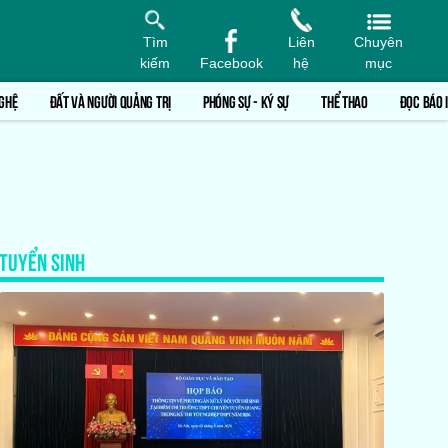
Tìm
Liên
Chuyên
kiếm
Facebook
hệ
mục
GHỆ
ĐẤT VÀ NGƯỜI QUẢNG TRỊ
PHÓNG SỰ - KÝ SỰ
THỂ THAO
ĐỌC BÁO 
TUYỂN SINH