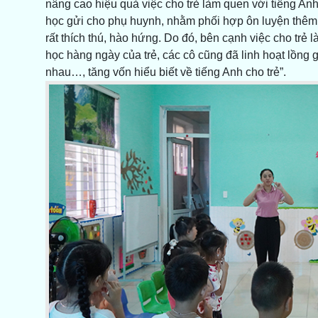
nâng cao hiệu quả việc cho trẻ làm quen với tiếng Anh,
học gửi cho phụ huynh, nhằm phối hợp ôn luyện thêm c
rất thích thú, hào hứng. Do đó, bên cạnh việc cho trẻ 
học hàng ngày của trẻ, các cô cũng đã linh hoạt lồng
nhau…, tăng vốn hiểu biết về tiếng Anh cho trẻ”.