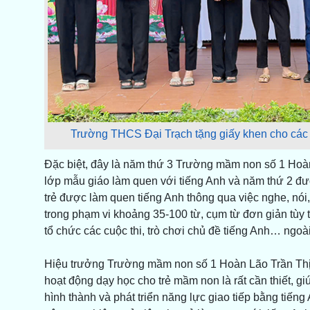
Trường THCS Đại Trạch tặng giấy khen cho các 
Đặc biệt, đây là năm thứ 3 Trường mầm non số 1 Hoàn 
lớp mẫu giáo làm quen với tiếng Anh và năm thứ 2 
trẻ được làm quen tiếng Anh thông qua việc nghe, nói, n
trong phạm vi khoảng 35-100 từ, cụm từ đơn giản tùy th
tổ chức các cuộc thi, trò chơi chủ đề tiếng Anh… ngoà
Hiệu trưởng Trường mầm non số 1 Hoàn Lão Trần Thị N
hoạt động dạy học cho trẻ mầm non là rất cần thiết, gi
hình thành và phát triển năng lực giao tiếp bằng tiếng