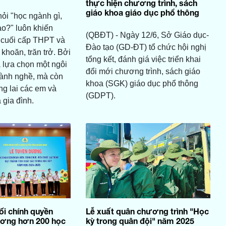
thực hiện chương trình, sách
giáo khoa giáo dục phổ thông
ỏi "học ngành gì,
o?" luôn khiến
(QBĐT) - Ngày 12/6, Sở Giáo dục-
 cuối cấp THPT và
Đào tạo (GD-ĐT) tổ chức hội nghị
khoăn, trăn trở. Bởi
tổng kết, đánh giá việc triển khai
à lựa chọn một ngôi
đổi mới chương trình, sách giáo
gành nghề, mà còn
khoa (SGK) giáo dục phổ thông
ng lai các em và
(GDPT).
 gia đình.
i chính quyền
Lễ xuất quân chương trình "Học
ương hơn 200 học
kỳ trong quân đội" năm 2025