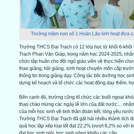
Trường mầm non số 1 Hoàn Lão linh hoạt đưa cá
Trường THCS Đại Trạch có 12 lớp học từ khối 6-khối
Trạch Phan Văn Giáp, trong năm học 2024-2025, nhằm
chức tập huấn cho đội ngũ giáo viên về thực hiện chư
thao giảng, hội giảng, sinh hoạt chuyên môn cấp trư
thông tin trong giảng dạy. Công tác bồi dưỡng học si
dựng kế hoạch và tổ chức các hoạt động dạy thêm, họ
Bên cạnh đó, trường cũng tổ chức các buổi ngoại khóa,
thao chào mừng các ngày lễ lớn của đất nước… nhằm 
của mỗi học sinh về tinh thần đoàn kết, lòng yêu nướ
Trường THCS Đại Trạch đã gặt hái nhiều thành tích đán
quả học tập xếp loại tốt đạt 22,2% (vượt 6,2% so với k
đạt học sinh giỏi, học sinh năng khiếu các cấp.