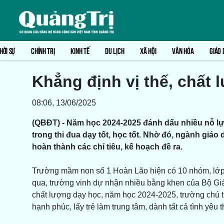
HỜI SỰ
CHÍNH TRỊ
KINH TẾ
DU LỊCH
XÃ HỘI
VĂN HÓA
GIÁO 
Khẳng định vị thế, chất 
08:06, 13/06/2025
(QBĐT) - Năm học 2024-2025 đánh dấu nhiều nỗ lự
trong thi đua dạy tốt, học tốt. Nhờ đó, ngành giáo
hoàn thành các chỉ tiêu, kế hoạch đề ra.
Trường mầm non số 1 Hoàn Lão hiện có 10 nhóm, lớp 
qua, trường vinh dự nhận nhiều bằng khen của Bộ G
chất lượng dạy học, năm học 2024-2025, trường chú t
hạnh phúc, lấy trẻ làm trung tâm, dành tất cả tình yêu 