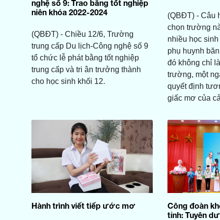
nghệ số 9: Trao bằng tốt nghiệp
niên khóa 2022-2024
(QBĐT) - Câu h
chọn trường nà
(QBĐT) - Chiều 12/6, Trường
nhiều học sinh
trung cấp Du lịch-Công nghệ số 9
phụ huynh băn 
tổ chức lễ phát bằng tốt nghiệp
đó không chỉ l
trung cấp và tri ân trưởng thành
trường, một n
cho học sinh khối 12.
quyết định tươ
giấc mơ của cả
Hành trình viết tiếp ước mơ
Công đoàn khố
tỉnh: Tuyên d