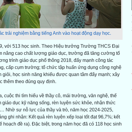
c trải nghiệm bằng tiếng Anh vào hoạt động dạy học.
 9, với 513 học sinh. Theo Hiệu trưởng Trường THCS Đại
 nâng cao chất lượng giáo dục, trường đã tăng cường tổ
ơng trình giáo dục phổ thông 2018, đẩy mạnh công tác
ờng, cấp cụm trường; tổ chức tập huấn ứng dụng công nghệ
nh giỏi, học sinh năng khiếu được quan tâm đẩy mạnh; xây
c thêm theo đúng quy định.
 cuộc thi tìm hiểu về thầy cô, mái trường, văn nghệ, thể
giáo dục kỹ năng sống, rèn luyện sức khỏe, nhận thức
c… Nhờ sự nỗ lực của thầy và trò, năm học 2024-2025,
g ghi nhận: Kết quả rèn luyện xếp loại tốt đạt 96,7%; kết
ế hoạch đề ra). Đặc biệt, trong năm học đã có 118 học sinh