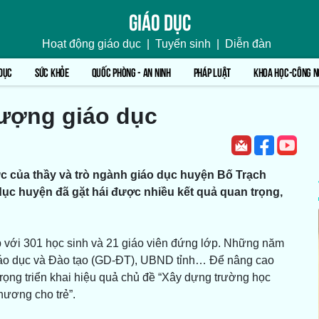
Giáo dục
Hoạt động giáo dục
|
Tuyển sinh
|
Diễn đàn
DỤC
SỨC KHỎE
QUỐC PHÒNG - AN NINH
PHÁP LUẬT
KHOA HỌC-CÔNG N
lượng giáo dục
c của thầy và trò ngành giáo dục huyện Bố Trạch
 dục huyện đã gặt hái được nhiều kết quả quan trọng,
với 301 học sinh và 21 giáo viên đứng lớp. Những năm
iáo dục và Đào tạo (GD-ĐT), UBND tỉnh… Để nâng cao
rọng triển khai hiệu quả chủ đề “Xây dựng trường học
thương cho trẻ”.