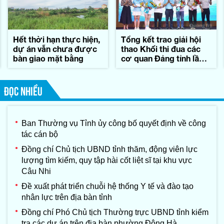
Hết thời hạn thực hiện,
Tổng kết trao giải hội
dự án vẫn chưa được
thao Khối thi đua các
bàn giao mặt bằng
cơ quan Đảng tỉnh lần
thứ II-năm 2026
ĐỌC NHIỀU
Ban Thường vụ Tỉnh ủy công bố quyết định về công
tác cán bộ
Đồng chí Chủ tịch UBND tỉnh thăm, động viên lực
lượng tìm kiếm, quy tập hài cốt liệt sĩ tại khu vực
Câu Nhi
Đề xuất phát triển chuỗi hệ thống Y tế và đào tạo
nhân lực trên địa bàn tỉnh
Đồng chí Phó Chủ tịch Thường trực UBND tỉnh kiểm
tra các dự án trên địa bàn phường Đông Hà