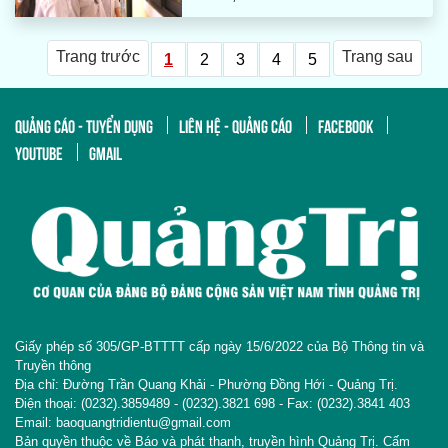
Trang trước
Trang sau
1
2
3
4
5
QUẢNG CÁO - TUYỂN DỤNG
LIÊN HỆ - QUẢNG CÁO
FACEBOOK
YOUTUBE
GMAIL
Giấy phép số 305/GP-BTTTT cấp ngày 15/6/2022 của Bộ Thông tin và
Truyền thông
Địa chỉ: Đường Trần Quang Khải - Phường Đồng Hới - Quảng Trị.
Điện thoại: (0232).3859489 - (0232).3821 698 - Fax: (0232).3841 403
Email: baoquangtridientu@gmail.com
Bản quyền thuộc về Báo và phát thanh, truyền hình Quảng Trị. Cấm