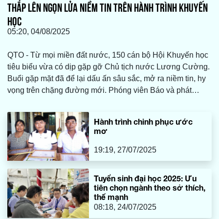
THẮP LÊN NGỌN LỬA NIỀM TIN TRÊN HÀNH TRÌNH KHUYẾN
HỌC
05:20, 04/08/2025
QTO - Từ mọi miền đất nước, 150 cán bộ Hội Khuyến học
tiêu biểu vừa có dịp gặp gỡ Chủ tịch nước Lương Cường.
Buổi gặp mặt đã để lại dấu ấn sâu sắc, mở ra niềm tin, hy
vọng trên chặng đường mới. Phóng viên Báo và phát
thanh, truyền hình Quảng Trị vừa có cuộc trò chuyện với
bà Dương Thị Hải Yến, Chủ tịch Hội Khuyến học tỉnh
Hành trình chinh phục ước
Quảng Trị để ghi lại cảm nhận của người trong cuộc.
mơ
19:19, 27/07/2025
Tuyển sinh đại học 2025: Ưu
tiên chọn ngành theo sở thích,
thế mạnh
08:18, 24/07/2025