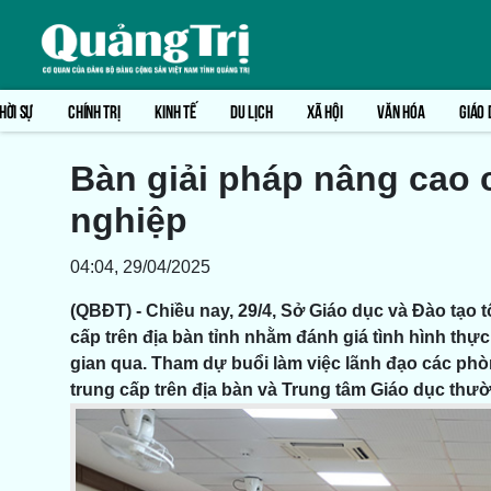
HỜI SỰ
CHÍNH TRỊ
KINH TẾ
DU LỊCH
XÃ HỘI
VĂN HÓA
GIÁO 
Bàn giải pháp nâng cao 
nghiệp
04:04, 29/04/2025
(QBĐT) - Chiều nay, 29/4, Sở Giáo dục và Đào tạo 
cấp trên địa bàn tỉnh nhằm đánh giá tình hình thự
gian qua.
Tham dự buổi làm việc lãnh đạo các phò
trung cấp trên địa bàn và Trung tâm Giáo dục thư