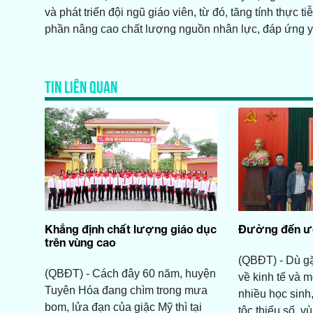
và phát triển đội ngũ giáo viên, từ đó, tăng tính thực 
phần nâng cao chất lượng nguồn nhân lực, đáp ứng yê
TIN LIÊN QUAN
Khẳng định chất lượng giáo dục
Đường đến 
trên vùng cao
(QBĐT) - Dù g
(QBĐT) - Cách đây 60 năm, huyện
về kinh tế và 
Tuyên Hóa đang chìm trong mưa
nhiều học sinh
bom, lửa đạn của giặc Mỹ thì tại
tộc thiểu số, 