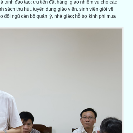
á trình đào tạo; ưu tiên đặt hàng, giao nhiệm vụ cho các
 sách thu hút, tuyển dụng giáo viên, sinh viên giỏi về
 đội ngũ cán bộ quản lý, nhà giáo; hỗ trợ kinh phí mua