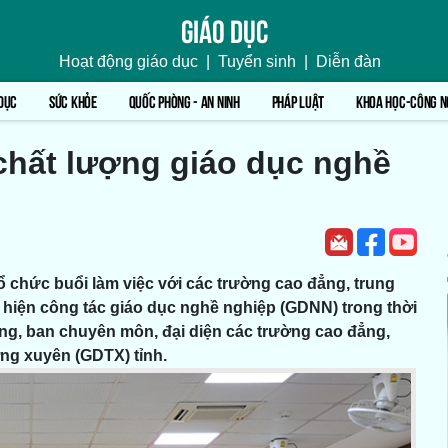
Giáo dục
Hoạt động giáo dục
|
Tuyển sinh
|
Diễn đàn
DỤC
SỨC KHỎE
QUỐC PHÒNG - AN NINH
PHÁP LUẬT
KHOA HỌC-CÔNG N
chất lượng giáo dục nghề
tổ chức buổi làm việc với các trường cao đẳng, trung
c hiện công tác giáo dục nghề nghiệp (GDNN) trong thời
ng, ban chuyên môn, đại diện các trường cao đẳng,
ờng xuyên (GDTX) tỉnh.