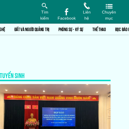
Tìm
Liên
Chuyên
kiếm
Facebook
hệ
mục
GHỆ
ĐẤT VÀ NGƯỜI QUẢNG TRỊ
PHÓNG SỰ - KÝ SỰ
THỂ THAO
ĐỌC BÁO 
TUYỂN SINH