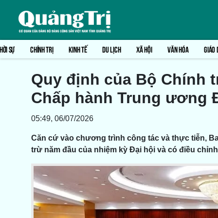
HỜI SỰ
CHÍNH TRỊ
KINH TẾ
DU LỊCH
XÃ HỘI
VĂN HÓA
GIÁO 
Quy định của Bộ Chính tr
Chấp hành Trung ương 
05:49, 06/07/2026
Căn cứ vào chương trình công tác và thực tiễn, 
trừ năm đầu của nhiệm kỳ Đại hội và có điều chỉnh 