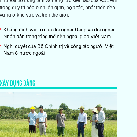
như vai trò trung tâm và năng lực kiến tạo của ASEAN
trong duy trì hòa bình, ổn định, hợp tác, phát triển bền
vững ở khu vực và trên thế giới.
Khẳng định vai trò của đối ngoại Đảng và đối ngoại
Nhân dân trong tổng thể nền ngoại giao Việt Nam
Nghị quyết của Bộ Chính trị về công tác người Việt
Nam ở nước ngoài
XÂY DỰNG ĐẢNG