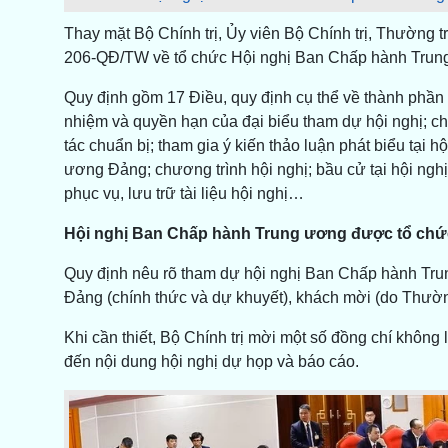
Thay mặt Bộ Chính trị, Ủy viên Bộ Chính trị, Thường
206-QĐ/TW về tổ chức Hội nghị Ban Chấp hành Trun
Quy định gồm 17 Điều, quy định cụ thể về thành phần t
nhiệm và quyền hạn của đại biểu tham dự hội nghị; chủ 
tác chuẩn bị; tham gia ý kiến thảo luận phát biểu tại
ương Đảng; chương trình hội nghị; bầu cử tại hội nghị; 
phục vụ, lưu trữ tài liệu hội nghị…
Hội nghị Ban Chấp hành Trung ương được tổ chức
Quy định nêu rõ tham dự hội nghị Ban Chấp hành T
Đảng (chính thức và dự khuyết), khách mời (do Thường
Khi cần thiết, Bộ Chính trị mời một số đồng chí khôn
đến nội dung hội nghị dự họp và báo cáo.