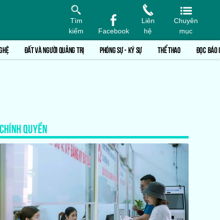
Tìm
Liên
Chuyên
kiếm
Facebook
hệ
mục
GHỆ
ĐẤT VÀ NGƯỜI QUẢNG TRỊ
PHÓNG SỰ - KÝ SỰ
THỂ THAO
ĐỌC BÁO 
CHÍNH QUYỀN