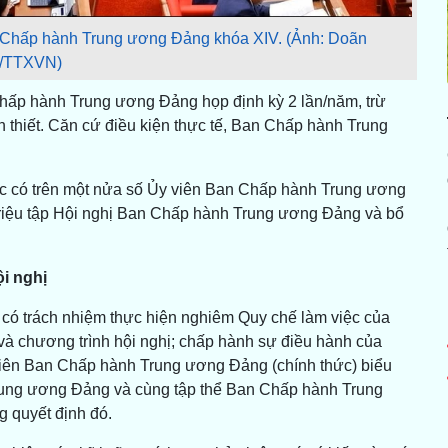
an Chấp hành Trung ương Đảng khóa XIV. (Ảnh: Doãn
/TTXVN)
Chấp hành Trung ương Đảng họp định kỳ 2 lần/năm, trừ
n thiết. Căn cứ điều kiện thực tế, Ban Chấp hành Trung
oặc có trên một nửa số Ủy viên Ban Chấp hành Trung ương
h triệu tập Hội nghị Ban Chấp hành Trung ương Đảng và bổ
i nghị
ị có trách nhiệm thực hiện nghiêm Quy chế làm việc của
và chương trình hội nghị; chấp hành sự điều hành của
y viên Ban Chấp hành Trung ương Đảng (chính thức) biểu
ung ương Đảng và cùng tập thể Ban Chấp hành Trung
 quyết định đó.