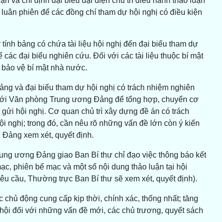
ận và chỉ định đại biểu đại diện chủ trì điều hành thảo luận
ắc luân phiên để các đồng chí tham dự hội nghị có điều kiện
nh bảng có chứa tài liệu hội nghị đến đại biểu tham dự
 các đại biểu nghiên cứu. Đối với các tài liệu thuộc bí mật
ề bảo vệ bí mật nhà nước.
g và đại biểu tham dự hội nghị có trách nhiệm nghiên
n tới Văn phòng Trung ương Đảng để tổng hợp, chuyển cơ
h gửi hội nghị. Cơ quan chủ trì xây dựng đề án có trách
hội nghị; trong đó, cần nêu rõ những vấn đề lớn còn ý kiến
 Đảng xem xét, quyết định.
rung ương Đảng giao Ban Bí thư chỉ đạo việc thông báo kết
mạc, phiên bế mạc và một số nội dung thảo luận tại hội
 yêu cầu, Thường trực Ban Bí thư sẽ xem xét, quyết định).
c chủ động cung cấp kịp thời, chính xác, thống nhất; tăng
hội đối với những vấn đề mới, các chủ trương, quyết sách