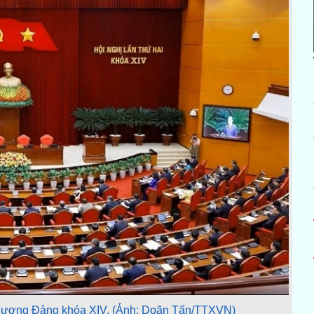
ng ương Đảng khóa XIV. (Ảnh: Doãn Tấn/TTXVN)