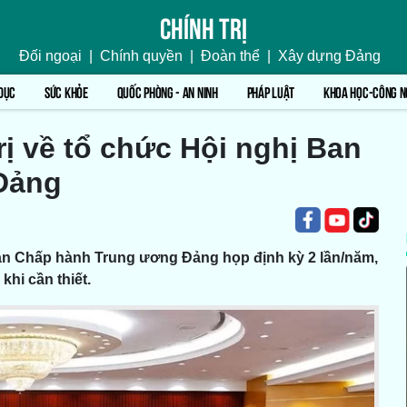
Chính trị
Đối ngoại
|
Chính quyền
|
Đoàn thể
|
Xây dựng Đảng
DỤC
SỨC KHỎE
QUỐC PHÒNG - AN NINH
PHÁP LUẬT
KHOA HỌC-CÔNG N
ị về tổ chức Hội nghị Ban
Đảng
Ban Chấp hành Trung ương Đảng họp định kỳ 2 lần/năm,
khi cần thiết.