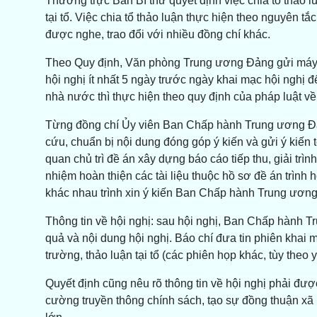
Thường trực Ban Bí thư quyết định việc chia tổ thảo lu
tại tổ. Việc chia tổ thảo luận thực hiện theo nguyên t
được nghe, trao đổi với nhiều đồng chí khác.
Theo Quy định, Văn phòng Trung ương Đảng gửi máy tí
hội nghị ít nhất 5 ngày trước ngày khai mạc hội nghị để
nhà nước thì thực hiện theo quy định của pháp luật v
Từng đồng chí Ủy viên Ban Chấp hành Trung ương Đản
cứu, chuẩn bị nội dung đóng góp ý kiến và gửi ý kiế
quan chủ trì đề án xây dựng báo cáo tiếp thu, giải trìn
nhiệm hoàn thiện các tài liệu thuộc hồ sơ đề án trình 
khác nhau trình xin ý kiến Ban Chấp hành Trung ương
Thông tin về hội nghị: sau hội nghị, Ban Chấp hành T
quả và nội dung hội nghị. Báo chí đưa tin phiên khai 
trường, thảo luận tại tổ (các phiên họp khác, tùy theo
Quyết định cũng nêu rõ thông tin về hội nghị phải đượ
cường truyền thông chính sách, tạo sự đồng thuận xã 