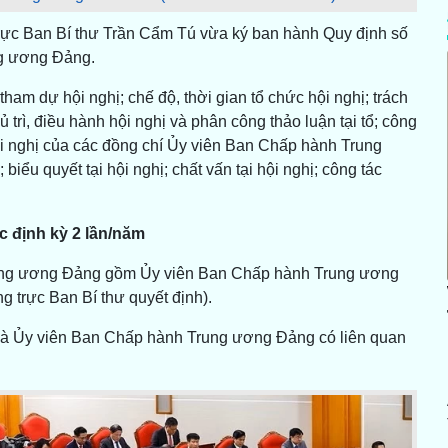
 trực Ban Bí thư Trần Cẩm Tú vừa ký ban hành Quy định số
g ương Đảng.
ham dự hội nghị; chế độ, thời gian tổ chức hội nghị; trách
trì, điều hành hội nghị và phân công thảo luận tại tổ; công
 hội nghị của các đồng chí Ủy viên Ban Chấp hành Trung
biểu quyết tại hội nghị; chất vấn tại hội nghị; công tác
 định kỳ 2 lần/năm
rung ương Đảng gồm Ủy viên Ban Chấp hành Trung ương
 trực Ban Bí thư quyết định).
g là Ủy viên Ban Chấp hành Trung ương Đảng có liên quan