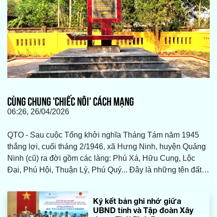
CÙNG CHUNG 'CHIẾC NÔI' CÁCH MẠNG
06:26, 26/04/2026
QTO - Sau cuộc Tổng khởi nghĩa Tháng Tám năm 1945
thắng lợi, cuối tháng 2/1946, xã Hưng Ninh, huyện Quảng
Ninh (cũ) ra đời gồm các làng: Phú Xá, Hữu Cung, Lộc
Đại, Phú Hội, Thuận Lý, Phú Quý... Đây là những tên đất,
tên làng của phường Đồng Thuận hiện nay. Ngày
10/4/1947, Chi bộ Đảng Hưng Ninh thành lập, tiền thân
Ký kết bản ghi nhớ giữa
của Đảng bộ phường Đồng Thuận ngày nay...
UBND tỉnh và Tập đoàn Xây