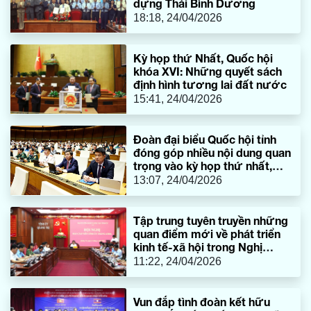
dựng Thái Bình Dương
18:18, 24/04/2026
Kỳ họp thứ Nhất, Quốc hội
khóa XVI: Những quyết sách
định hình tương lai đất nước
15:41, 24/04/2026
Đoàn đại biểu Quốc hội tỉnh
đóng góp nhiều nội dung quan
trọng vào kỳ họp thứ nhất,
Quốc hội khóa XVI
13:07, 24/04/2026
Tập trung tuyên truyền những
quan điểm mới về phát triển
kinh tế-xã hội trong Nghị
quyết Đại hội XIV của Đảng
11:22, 24/04/2026
Vun đắp tình đoàn kết hữu