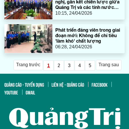
nghị, gắn kết chiến lược giữa
Quảng Trị và các tỉnh nước
bạn Lào
10:15, 24/04/2026
Phát triển đảng viên trong giai
đoạn mới: Không để chỉ tiêu
'làm khó' chất lượng
06:28, 24/04/2026
Trang trước
Trang sau
1
2
3
4
5
QUẢNG CÁO - TUYỂN DỤNG
LIÊN HỆ - QUẢNG CÁO
FACEBOOK
YOUTUBE
GMAIL