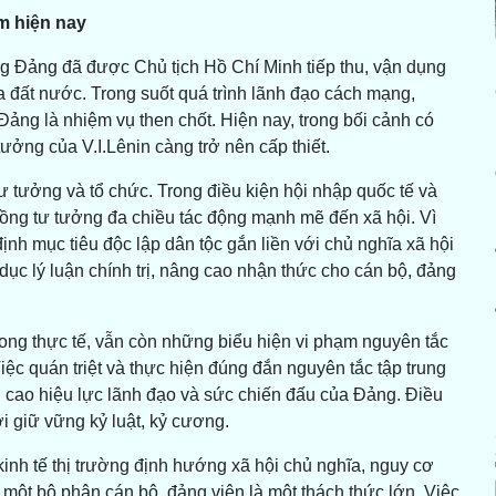
m hiện nay
ng Đảng đã được Chủ tịch Hồ Chí Minh tiếp thu, vận dụng
ủa đất nước. Trong suốt quá trình lãnh đạo cách mạng,
ng là nhiệm vụ then chốt. Hiện nay, trong bối cảnh có
ưởng của V.I.Lênin càng trở nên cấp thiết.
 tưởng và tổ chức. Trong điều kiện hội nhập quốc tế và
uồng tư tưởng đa chiều tác động mạnh mẽ đến xã hội. Vì
ịnh mục tiêu độc lập dân tộc gắn liền với chủ nghĩa xã hội
ục lý luận chính trị, nâng cao nhận thức cho cán bộ, đảng
rong thực tế, vẫn còn những biểu hiện vi phạm nguyên tắc
iệc quán triệt và thực hiện đúng đắn nguyên tắc tập trung
g cao hiệu lực lãnh đạo và sức chiến đấu của Đảng. Điều
ới giữ vững kỷ luật, kỷ cương.
kinh tế thị trường định hướng xã hội chủ nghĩa, nguy cơ
ng một bộ phận cán bộ, đảng viên là một thách thức lớn. Việc