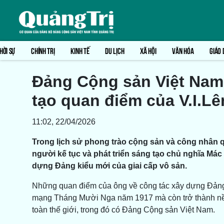
HỜI SỰ
CHÍNH TRỊ
KINH TẾ
DU LỊCH
XÃ HỘI
VĂN HÓA
GIÁO 
Đảng Cộng sản Việt Nam 
tạo quan điểm của V.I.L
11:02, 22/04/2026
Trong lịch sử phong trào cộng sản và công nhân quố
người kế tục và phát triển sáng tạo chủ nghĩa Mác 
dựng Đảng kiểu mới của giai cấp vô sản.
Những quan điểm của ông về công tác xây dựng Đảng 
mạng Tháng Mười Nga năm 1917 mà còn trở thành nền 
toàn thế giới, trong đó có Đảng Cộng sản Việt Nam.