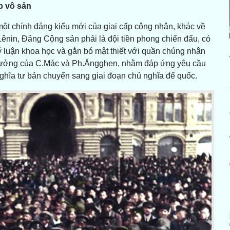
p vô sản
 một chính đảng kiểu mới của giai cấp công nhân, khác về
.Lênin, Đảng Cộng sản phải là đội tiền phong chiến đấu, có
lý luận khoa học và gắn bó mật thiết với quần chúng nhân
tư tưởng của C.Mác và Ph.Ăngghen, nhằm đáp ứng yêu cầu
nghĩa tư bản chuyển sang giai đoạn chủ nghĩa đế quốc.