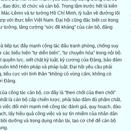
, đạo đức, tổ chức và cán bộ. Trọng tâm trước hết là kiên
 Mác-Lênin và tư tưởng Hồ Chí Minh, lý luận về đường lối
ợp với thực tiễn Việt Nam. Đại hội cũng đặc biệt coi trọng
 tư tưởng, tăng cường “sức đề kháng” của cán bộ, đảng
là tiếp tục đẩy mạnh công tác đấu tranh phòng, chống suy
ư các biểu hiện “tự diễn biến”, “tự chuyển hóa” trong nội bộ.
t quyền lực, siết chặt kỷ luật, kỷ cương của Đảng, bảo đảm
uôn khổ Hiến pháp và pháp luật. Đại hội yêu cầu phải
g, tiêu cực với tinh thần “không có vùng cấm, không có
ới Đảng.
ủa công tác cán bộ, coi đây là “then chốt của then chốt”
hất là cán bộ cấp chiến lược, phải bảo đảm đủ phẩm chất,
ao việc đổi mới mạnh mẽ công tác đánh giá, quy hoạch, đào
ch, lấy hiệu quả công việc và sự tín nhiệm của nhân dân
 bồi dưỡng và trọng dụng nhân tài, tạo cơ chế để cán bộ
ung.