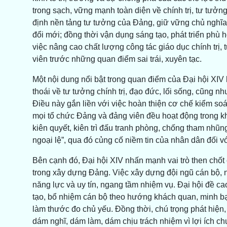
trong sạch, vững mạnh toàn diện về chính trị, tư tưởng
định nền tảng tư tưởng của Đảng, giữ vững chủ nghĩa
đổi mới; đồng thời vận dụng sáng tạo, phát triển phù h
việc nâng cao chất lượng công tác giáo dục chính trị,
viên trước những quan điểm sai trái, xuyên tạc.
Một nội dung nổi bật trong quan điểm của Đại hội XIV 
thoái về tư tưởng chính trị, đạo đức, lối sống, cũng nh
Điều này gắn liền với việc hoàn thiện cơ chế kiểm soá
mọi tổ chức Đảng và đảng viên đều hoạt động trong kh
kiên quyết, kiên trì đấu tranh phòng, chống tham nhũn
ngoại lệ”, qua đó củng cố niềm tin của nhân dân đối v
Bên cạnh đó, Đại hội XIV nhấn mạnh vai trò then chốt c
trong xây dựng Đảng. Việc xây dựng đội ngũ cán bộ, n
năng lực và uy tín, ngang tầm nhiệm vụ. Đại hội đề c
tạo, bổ nhiệm cán bộ theo hướng khách quan, minh bạ
làm thước đo chủ yếu. Đồng thời, chú trọng phát hiện,
dám nghĩ, dám làm, dám chịu trách nhiệm vì lợi ích ch