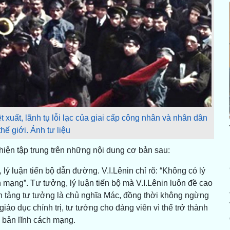
iệt xuất, lãnh tụ lỗi lạc của giai cấp công nhân và nhân dân
hế giới. Ảnh tư liệu
iện tập trung trên những nội dung cơ bản sau:
ý luận tiến bộ dẫn đường. V.I.Lênin chỉ rõ: “Không có lý
mạng”. Tư tưởng, lý luận tiến bộ mà V.I.Lênin luôn đề cao
n tảng tư tưởng là chủ nghĩa Mác, đồng thời không ngừng
giáo dục chính trị, tư tưởng cho đảng viên vì thế trở thành
 bản lĩnh cách mạng.