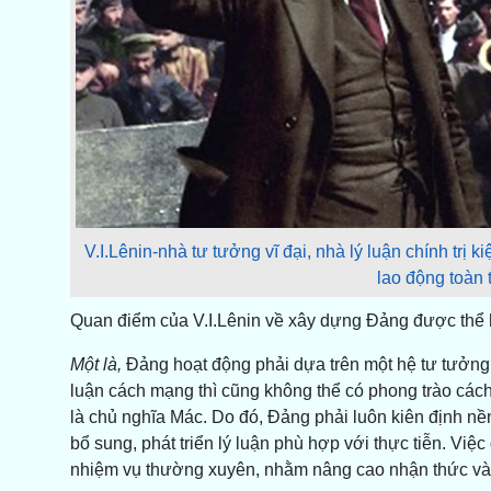
V.I.Lênin-nhà tư tưởng vĩ đại, nhà lý luận chính trị k
lao động toàn t
Quan điểm của V.I.Lênin về xây dựng Đảng được thể h
Một là,
Đảng hoạt động phải dựa trên một hệ tư tưởng, l
luận cách mạng thì cũng không thể có phong trào cách 
là chủ nghĩa Mác. Do đó, Đảng phải luôn kiên định nề
bổ sung, phát triển lý luận phù hợp với thực tiễn. Việc 
nhiệm vụ thường xuyên, nhằm nâng cao nhận thức và