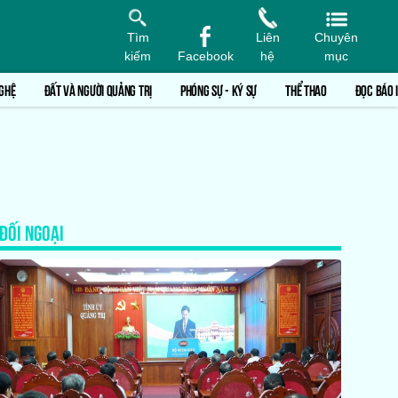
Tìm
Liên
Chuyên
kiếm
Facebook
hệ
mục
GHỆ
ĐẤT VÀ NGƯỜI QUẢNG TRỊ
PHÓNG SỰ - KÝ SỰ
THỂ THAO
ĐỌC BÁO 
ĐỐI NGOẠI