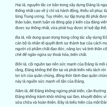
Hai là,
nguyên tắc cơ bản trong xây dựng Đảng là nguy
thống nhất cao về ý chí và hành động, thiểu số phục t
tùng Trung ương. Tuy nhiên, sự tập trung đó phải đượ
thảo luận, tranh luận và đóng góp ý kiến của đảng viê
được sự thống nhất, vừa phát huy được trí tuệ tập thể.
Ba là,
nội dung quan trọng trong công tác xây dựng Đản
cán bộ là nhân tố quyết định sự thành bại của cách 
người có phẩm chất đạo đức, năng lực và tinh thần cốn
chẽ để ngăn ngừa sự thoái hóa, biến chất.
Bốn là,
cội nguồn tạo nên sức mạnh của Đảng là mối q
rằng, Đảng không thể tồn tại và phát triển nếu tách rờ
lợi ích của quần chúng, đồng thời lãnh đạo quần chún
này là nguồn sức mạnh vô tận của Đảng.
Năm là,
để Đảng không ngừng phát triển, cần thường x
Đảng không tránh khỏi những sai lầm, khuyết điểm; vì
sửa chữa và hoàn thiện. Đây là biểu hiện của một Đản