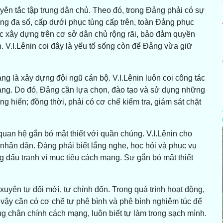
ên tắc tập trung dân chủ. Theo đó, trong Đảng phải có sự
ùng đa số, cấp dưới phục tùng cấp trên, toàn Đảng phục
c xây dựng trên cơ sở dân chủ rộng rãi, bảo đảm quyền
n. V.I.Lênin coi đây là yếu tố sống còn để Đảng vừa giữ
g là xây dựng đội ngũ cán bộ. V.I.Lênin luôn coi công tác
mạng. Do đó, Đảng cần lựa chọn, đào tạo và sử dụng những
g hiến; đồng thời, phải có cơ chế kiểm tra, giám sát chặt
uan hệ gắn bó mật thiết với quần chúng. V.I.Lênin cho
i nhân dân. Đảng phải biết lắng nghe, học hỏi và phục vụ
g đấu tranh vì mục tiêu cách mạng. Sự gắn bó mật thiết
uyên tự đổi mới, tự chỉnh đốn. Trong quá trình hoạt động,
 vậy cần có cơ chế tự phê bình và phê bình nghiêm túc để
g chân chính cách mạng, luôn biết tự làm trong sạch mình.