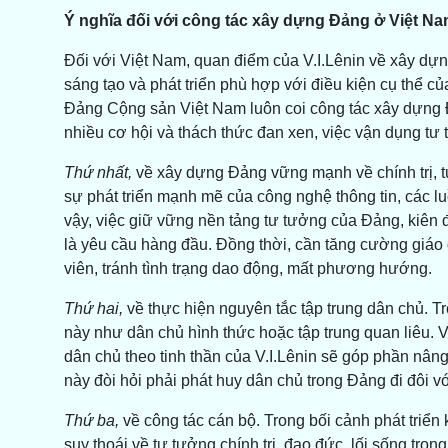
Ý nghĩa đối với công tác xây dựng Đảng ở Việt Na
Đối với Việt Nam, quan điểm của V.I.Lênin về xây dự
sáng tạo và phát triển phù hợp với điều kiện cụ thể c
Đảng Cộng sản Việt Nam luôn coi công tác xây dựng Đả
nhiều cơ hội và thách thức đan xen, việc vận dụng tư t
Thứ nhất,
về xây dựng Đảng vững mạnh về chính trị, tư
sự phát triển mạnh mẽ của công nghệ thông tin, các l
vậy, việc giữ vững nền tảng tư tưởng của Đảng, kiên đ
là yêu cầu hàng đầu. Đồng thời, cần tăng cường giáo d
viên, tránh tình trạng dao động, mất phương hướng.
Thứ hai,
về thực hiện nguyên tắc tập trung dân chủ. T
này như dân chủ hình thức hoặc tập trung quan liêu. V
dân chủ theo tinh thần của V.I.Lênin sẽ góp phần nân
này đòi hỏi phải phát huy dân chủ trong Đảng đi đôi v
Thứ ba,
về công tác cán bộ. Trong bối cảnh phát triển 
suy thoái về tư tưởng chính trị, đạo đức, lối sống tro