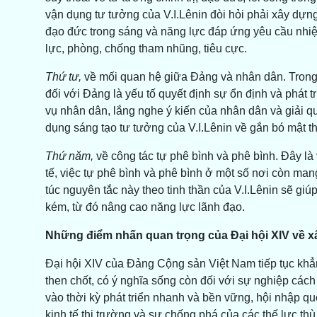
vận dụng tư tưởng của V.I.Lênin đòi hỏi phải xây dựng
đạo đức trong sáng và năng lực đáp ứng yêu cầu nhiệ
lực, phòng, chống tham nhũng, tiêu cực.
Thứ tư,
về mối quan hệ giữa Đảng và nhân dân. Trong g
đối với Đảng là yếu tố quyết định sự ổn định và phát t
vụ nhân dân, lắng nghe ý kiến của nhân dân và giải q
dụng sáng tạo tư tưởng của V.I.Lênin về gắn bó mật t
Thứ năm,
về công tác tự phê bình và phê bình. Đây là
tế, việc tự phê bình và phê bình ở một số nơi còn man
túc nguyên tắc này theo tinh thần của V.I.Lênin sẽ gi
kém, từ đó nâng cao năng lực lãnh đạo.
Những điểm nhấn quan trọng của Đại hội XIV về 
Đại hội XIV của Đảng Cộng sản Việt Nam tiếp tục khẳ
then chốt, có ý nghĩa sống còn đối với sự nghiệp các
vào thời kỳ phát triển nhanh và bền vững, hội nhập qu
kinh tế thị trường và sự chống phá của các thế lực t