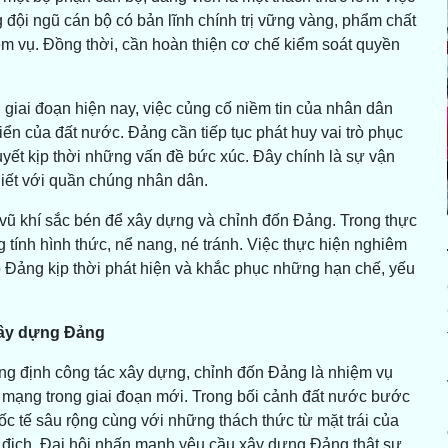
 đội ngũ cán bộ có bản lĩnh chính trị vững vàng, phẩm chất
m vụ. Đồng thời, cần hoàn thiện cơ chế kiểm soát quyền
iai đoạn hiện nay, việc củng cố niềm tin của nhân dân
riển của đất nước. Đảng cần tiếp tục phát huy vai trò phục
uyết kịp thời những vấn đề bức xúc. Đây chính là sự vận
hiết với quần chúng nhân dân.
 vũ khí sắc bén để xây dựng và chỉnh đốn Đảng. Trong thực
g tính hình thức, nể nang, né tránh. Việc thực hiện nghiêm
úp Đảng kịp thời phát hiện và khắc phục những hạn chế, yếu
xây dựng Đảng
ng định công tác xây dựng, chỉnh đốn Đảng là nhiệm vụ
h mạng trong giai đoạn mới. Trong bối cảnh đất nước bước
ốc tế sâu rộng cùng với những thách thức từ mặt trái của
hù địch, Đại hội nhấn mạnh yêu cầu xây dựng Đảng thật sự