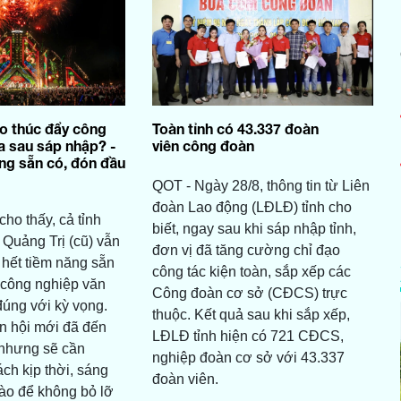
o thúc đẩy công
Toàn tỉnh có 43.337 đoàn
a sau sáp nhập? -
viên công đoàn
ăng sẵn có, đón đầu
QOT - Ngày 28/8, thông tin từ Liên
đoàn Lao động (LĐLĐ) tỉnh cho
ho thấy, cả tỉnh
biết, ngay sau khi sáp nhập tỉnh,
Quảng Trị (cũ) vẫn
đơn vị đã tăng cường chỉ đạo
 hết tiềm năng sẵn
công tác kiện toàn, sắp xếp các
 công nghiệp văn
Công đoàn cơ sở (CĐCS) trực
đúng với kỳ vọng.
thuộc. Kết quả sau khi sắp xếp,
n hội mới đã đến
LĐLĐ tỉnh hiện có 721 CĐCS,
 nhưng sẽ cần
nghiệp đoàn cơ sở với 43.337
ch kịp thời, sáng
đoàn viên.
nào để không bỏ lỡ