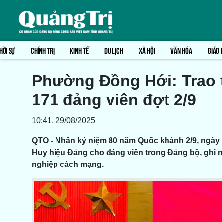
HỜI SỰ
CHÍNH TRỊ
KINH TẾ
DU LỊCH
XÃ HỘI
VĂN HÓA
GIÁO 
Phường Đồng Hới: Trao 
171 đảng viên đợt 2/9
10:41, 29/08/2025
QTO - Nhân kỷ niệm 80 năm Quốc khánh 2/9, ngày 
Huy hiệu Đảng cho đảng viên trong Đảng bộ, ghi
nghiệp cách mạng.