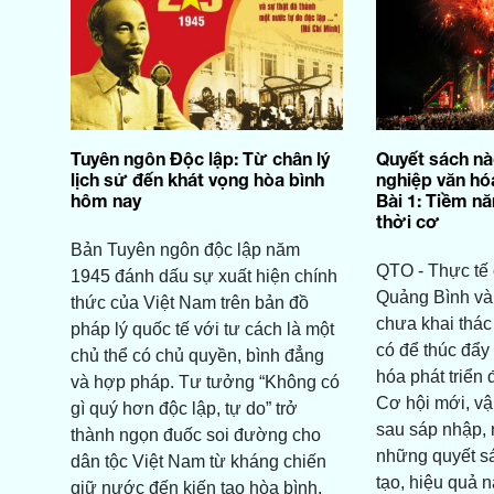
Tuyên ngôn Độc lập: Từ chân lý
Quyết sách nà
lịch sử đến khát vọng hòa bình
nghiệp văn hó
hôm nay
Bài 1: Tiềm n
thời cơ
Bản Tuyên ngôn độc lập năm
QTO - Thực tế c
1945 đánh dấu sự xuất hiện chính
Quảng Bình và 
thức của Việt Nam trên bản đồ
chưa khai thác
pháp lý quốc tế với tư cách là một
có để thúc đẩy
chủ thể có chủ quyền, bình đẳng
hóa phát triển 
và hợp pháp. Tư tưởng “Không có
Cơ hội mới, vậ
gì quý hơn độc lập, tự do” trở
sau sáp nhập,
thành ngọn đuốc soi đường cho
những quyết sá
dân tộc Việt Nam từ kháng chiến
tạo, hiệu quả 
giữ nước đến kiến tạo hòa bình,