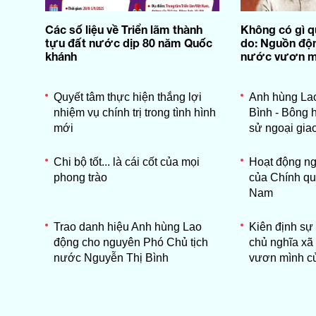
Các số liệu về Triển lãm thành
Không có gì q
tựu đất nước dịp 80 năm Quốc
do: Nguồn độn
khánh
nước vươn m
Quyết tâm thực hiện thắng lợi
Anh hùng La
nhiệm vụ chính trị trong tình hình
Bình - Bông h
mới
sử ngoại gia
Chi bộ tốt... là cái cốt của mọi
Hoạt động ng
phong trào
của Chính qu
Nam
Trao danh hiệu Anh hùng Lao
Kiên định sự
động cho nguyên Phó Chủ tịch
chủ nghĩa xã 
nước Nguyễn Thị Bình
vươn mình củ