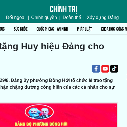
Chính trị
Đối ngoại
|
Chính quyền
|
Đoàn thể
|
Xây dựng Đảng
DỤC
SỨC KHỎE
QUỐC PHÒNG - AN NINH
PHÁP LUẬT
KHOA HỌC-CÔNG N
tặng Huy hiệu Đảng cho
29/8, Đảng ủy phường Đồng Hới tổ chức lễ trao tặng
 nhận chặng đường cống hiến của các cá nhân cho sự