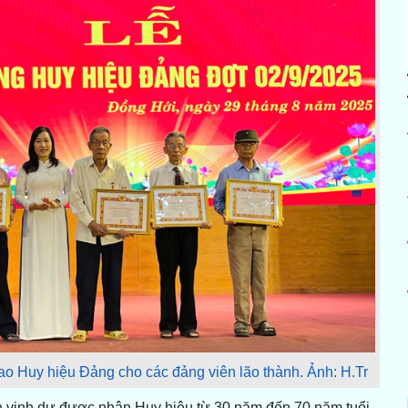
o Huy hiệu Đảng cho các đảng viên lão thành. Ảnh: H.Tr
 vinh dự được nhận Huy hiệu từ 30 năm đến 70 năm tuổi