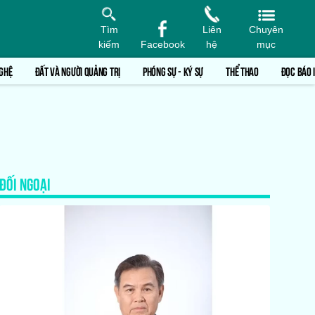
Tìm
Liên
Chuyên
kiếm
Facebook
hệ
mục
GHỆ
ĐẤT VÀ NGƯỜI QUẢNG TRỊ
PHÓNG SỰ - KÝ SỰ
THỂ THAO
ĐỌC BÁO 
ĐỐI NGOẠI