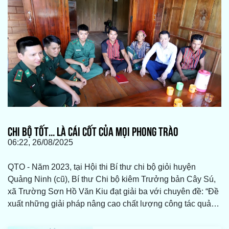
CHI BỘ TỐT... LÀ CÁI CỐT CỦA MỌI PHONG TRÀO
06:22, 26/08/2025
QTO - Năm 2023, tại Hội thi Bí thư chi bộ giỏi huyện
Quảng Ninh (cũ), Bí thư Chi bộ kiêm Trưởng bản Cây Sú,
xã Trường Sơn Hồ Văn Kiu đạt giải ba với chuyên đề: “Đề
xuất những giải pháp nâng cao chất lượng công tác quản
lý đảng viên ở chi bộ giai đoạn hiện nay”. Từ phương diện
lý luận, anh Hồ Văn Kiu đã biết vận dụng vào thực tiễn tại