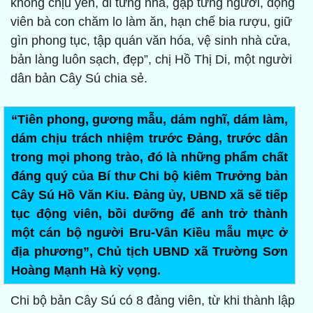
không chịu yên, đi từng nhà, gặp từng người, động
viên bà con chăm lo làm ăn, hạn chế bia rượu, giữ
gìn phong tục, tập quán văn hóa, vệ sinh nhà cửa,
bản làng luôn sạch, đẹp”, chị Hồ Thị Di, một người
dân bản Cây Sú chia sẻ.
“Tiên phong, gương mẫu, dám nghĩ, dám làm,
dám chịu trách nhiệm trước Đảng, trước dân
trong mọi phong trào, đó là những phẩm chất
đáng quý của Bí thư Chi bộ kiêm Trưởng bản
Cây Sú Hồ Văn Kiu. Đảng ủy, UBND xã sẽ tiếp
tục động viên, bồi dưỡng để anh trở thành
một cán bộ người Bru-Vân Kiều mẫu mực ở
địa phương”, Chủ tịch UBND xã Trường Sơn
Hoàng Mạnh Hà kỳ vọng.
Chi bộ bản Cây Sú có 8 đảng viên, từ khi thành lập