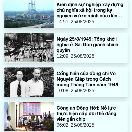
Kiên định sự nghiệp xây dựng
bản Cây Sú, giúp chi bộ bản thực hiện tốt các phong trào
chủ nghĩa xã hội trong kỷ
thi đua.
nguyên vươn mình của dân
tộc
14:51, 25/08/2025
Ngày 25/8/1945: Tổng khởi
nghĩa ở Sài Gòn giành chính
quyền
12:09, 25/08/2025
Cống hiến của đồng chí Võ
Nguyên Giáp trong Cách
mạng Tháng Tám năm 1945
10:08, 25/08/2025
Công an Đồng Hới: Nỗ lực
thực hiện cấp đổi thẻ đảng
viên gắn chip
06:02, 25/08/2025