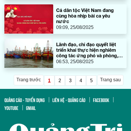
Cả dân tộc Việt Nam đang
cùng hòa nhịp bài ca yêu
nước
09:09, 25/08/2025
Lãnh đạo, chỉ đạo quyết liệt
triển khai thực hiện nghiêm
công tác ứng phó và phòng,
chống Bão số 5
06:53, 25/08/2025
Trang trước
Trang sau
1
2
3
4
5
QUẢNG CÁO - TUYỂN DỤNG
LIÊN HỆ - QUẢNG CÁO
FACEBOOK
YOUTUBE
GMAIL