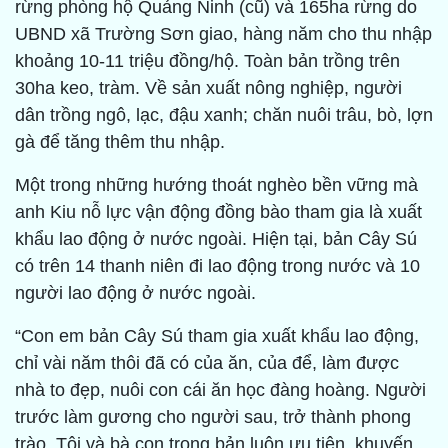
rừng phòng hộ Quảng Ninh (cũ) và 165ha rừng do
UBND xã Trường Sơn giao, hàng năm cho thu nhập
khoảng 10-11 triệu đồng/hộ. Toàn bản trồng trên
30ha keo, tràm. Về sản xuất nông nghiệp, người
dân trồng ngô, lạc, đậu xanh; chăn nuôi trâu, bò, lợn
gà để tăng thêm thu nhập.
Một trong những hướng thoát nghèo bền vững mà
anh Kiu nỗ lực vận động đồng bào tham gia là xuất
khẩu lao động ở nước ngoài. Hiện tại, bản Cây Sú
có trên 14 thanh niên đi lao động trong nước và 10
người lao động ở nước ngoài.
“Con em bản Cây Sú tham gia xuất khẩu lao động,
chỉ vài năm thôi đã có của ăn, của để, làm được
nhà to đẹp, nuôi con cái ăn học đàng hoàng. Người
trước làm gương cho người sau, trở thành phong
trào. Tôi và bà con trong bản luôn ưu tiên, khuyến