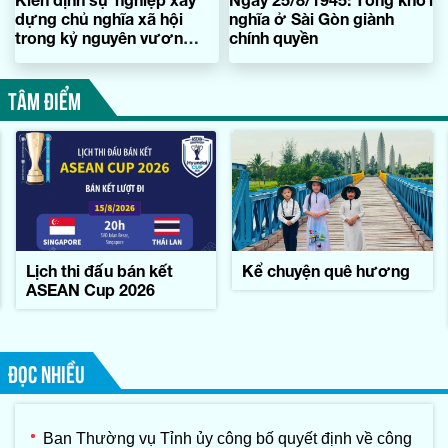
dựng chủ nghĩa xã hội
nghĩa ở Sài Gòn giành
trong kỷ nguyên vươn
chính quyền
mình của dân tộc
TÂM ĐIỂM
Lịch thi đấu bán kết
Kể chuyện quê hương
ASEAN Cup 2026
ĐỌC NHIỀU
Ban Thường vụ Tỉnh ủy công bố quyết định về công