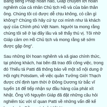
Bằng tiếng Pháp hoàn hảo, Giáp chuyển lời hoan
nghênh của cá nhân Chủ tịch Hồ và của bản thân
ông. Chúng tôi có được dễ chịu không, có cần gì
không? Chúng tôi hãy cứ tự coi mình như là khách
quý của Chính phủ Việt Nam. Người ta mong rằng
chúng tôi sẽ ở lại đây lâu và sẽ thấy thú vị. Tôi nhờ
Giáp cảm ơn Hồ Chủ tịch và mong rằng sẽ sớm
được gặp ông”.
Sau những lời hoan nghênh và xã giao chính thức,
tại phòng khách, hai bên đã trao đổi công việc, trong
đó Thiếu tá Patti đã thông báo về một số nội dung ở
Hội nghị Potsdam, về việc quân Tưởng Giới Thạch
được chỉ định tạm thời ở Đông Dương từ bắc vĩ
tuyến 16 để tiếp nhận sự đầu hàng của phát xít
Nhật. Ông Võ Nguyên Giáp đã đặt những câu hỏi
nghiêm túc với sĩ quan Patti về những vấn đề kế