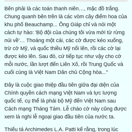
Bên phải là các toán thanh niên…, mặc đồ trắng.
Chung quanh bên trên là các vòm cây điểm hoa của
khu phố Beauchamp... Ông Giáp chỉ và nói một
cách tự hào: 'Bộ đội của chúng tôi vừa mới từ rừng
núi về'… Thoáng một cái, các cờ được kéo xuống,
trừ cờ Mỹ, và quốc thiều Mỹ nổi lên, rồi các cờ lại
được kéo lên. Sau đó, cứ tiếp tục như vậy cho cờ
mỗi nước, lần lượt đến Liên Xô, rồi Trung Quốc và
cuối cùng là Việt Nam Dân chủ Cộng hòa..."
Đây là cuộc giao thiệp đầu tiên giữa đại diện của
Chính quyền cách mạng Việt Nam và lực lượng
quốc tế, cụ thể là phái bộ Mỹ đến Việt Nam sau
Cách mạng Tháng Tám. Lễ chào cờ này cũng được
xem là nghi lễ ngoại giao đầu tiên của nước ta.
Thiếu tá Archimedes L.A. Patti kể rằng, trong lúc