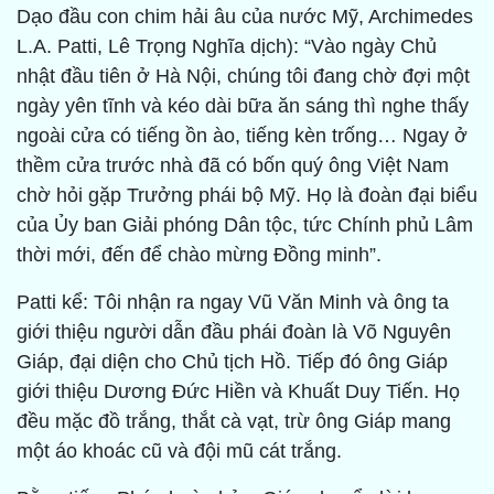
Dạo đầu con chim hải âu của nước Mỹ, Archimedes
L.A. Patti, Lê Trọng Nghĩa dịch): “Vào ngày Chủ
nhật đầu tiên ở Hà Nội, chúng tôi đang chờ đợi một
ngày yên tĩnh và kéo dài bữa ăn sáng thì nghe thấy
ngoài cửa có tiếng ồn ào, tiếng kèn trống… Ngay ở
thềm cửa trước nhà đã có bốn quý ông Việt Nam
chờ hỏi gặp Trưởng phái bộ Mỹ. Họ là đoàn đại biểu
của Ủy ban Giải phóng Dân tộc, tức Chính phủ Lâm
thời mới, đến để chào mừng Đồng minh”.
Patti kể: Tôi nhận ra ngay Vũ Văn Minh và ông ta
giới thiệu người dẫn đầu phái đoàn là Võ Nguyên
Giáp, đại diện cho Chủ tịch Hồ. Tiếp đó ông Giáp
giới thiệu Dương Đức Hiền và Khuất Duy Tiến. Họ
đều mặc đồ trắng, thắt cà vạt, trừ ông Giáp mang
một áo khoác cũ và đội mũ cát trắng.