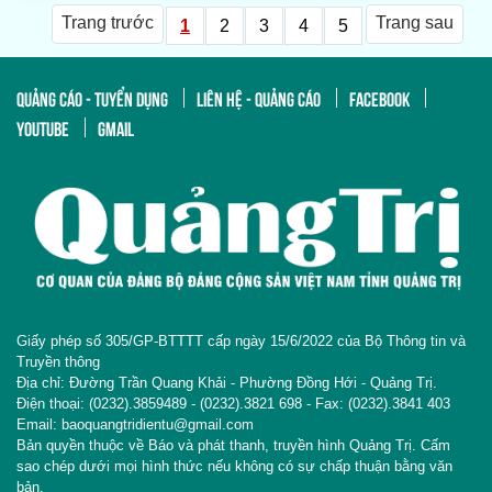
Trang trước
Trang sau
1
2
3
4
5
QUẢNG CÁO - TUYỂN DỤNG
LIÊN HỆ - QUẢNG CÁO
FACEBOOK
YOUTUBE
GMAIL
Giấy phép số 305/GP-BTTTT cấp ngày 15/6/2022 của Bộ Thông tin và
Truyền thông
Địa chỉ: Đường Trần Quang Khải - Phường Đồng Hới - Quảng Trị.
Điện thoại: (0232).3859489 - (0232).3821 698 - Fax: (0232).3841 403
Email: baoquangtridientu@gmail.com
Bản quyền thuộc về Báo và phát thanh, truyền hình Quảng Trị. Cấm
sao chép dưới mọi hình thức nếu không có sự chấp thuận bằng văn
bản.