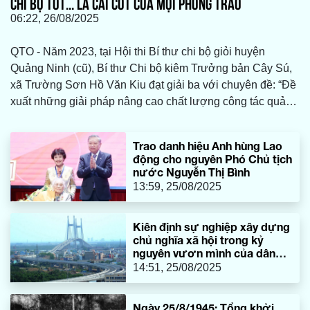
CHI BỘ TỐT... LÀ CÁI CỐT CỦA MỌI PHONG TRÀO
06:22, 26/08/2025
QTO - Năm 2023, tại Hội thi Bí thư chi bộ giỏi huyện
Quảng Ninh (cũ), Bí thư Chi bộ kiêm Trưởng bản Cây Sú,
xã Trường Sơn Hồ Văn Kiu đạt giải ba với chuyên đề: “Đề
xuất những giải pháp nâng cao chất lượng công tác quản
lý đảng viên ở chi bộ giai đoạn hiện nay”. Từ phương diện
lý luận, anh Hồ Văn Kiu đã biết vận dụng vào thực tiễn tại
Trao danh hiệu Anh hùng Lao
bản Cây Sú, giúp chi bộ bản thực hiện tốt các phong trào
động cho nguyên Phó Chủ tịch
thi đua.
nước Nguyễn Thị Bình
13:59, 25/08/2025
Kiên định sự nghiệp xây dựng
chủ nghĩa xã hội trong kỷ
nguyên vươn mình của dân
tộc
14:51, 25/08/2025
Ngày 25/8/1945: Tổng khởi