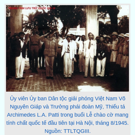
Ủy viên Ủy ban Dân tộc giải phóng Việt Nam Võ
Nguyên Giáp và Trưởng phái đoàn Mỹ, Thiếu tá
Archimedes L.A. Patti trong buổi Lễ chào cờ mang
tính chất quốc tế đầu tiên tại Hà Nội, tháng 8/1945.
Nguồn: TTLTQGIII.