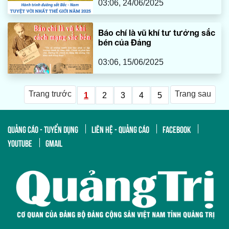
03:06, 24/06/2025
Báo chí là vũ khí tư tưởng sắc
bén của Đảng
03:06, 15/06/2025
Trang trước
Trang sau
1
2
3
4
5
QUẢNG CÁO - TUYỂN DỤNG
LIÊN HỆ - QUẢNG CÁO
FACEBOOK
YOUTUBE
GMAIL