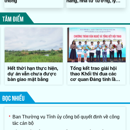
thống
năng, nhà tư tưởng, lý
luận xuất sắc của Đảng
TÂM ĐIỂM
Hết thời hạn thực hiện,
Tổng kết trao giải hội
dự án vẫn chưa được
thao Khối thi đua các
bàn giao mặt bằng
cơ quan Đảng tỉnh lần
thứ II-năm 2026
ĐỌC NHIỀU
Ban Thường vụ Tỉnh ủy công bố quyết định về công
tác cán bộ