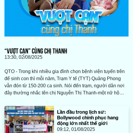
“VƯỢT CẠN” CÙNG CHỊ THANH
13:30, 02/08/2025
QTO - Trong khi nhiều gia đình chọn bệnh viện tuyến trên
để sinh con thì mỗi năm, Trạm Y tế (TYT) Quảng Phong
vẫn đón từ 150-200 ca sinh. Nói đến trạm, người dân nơi
đây thường nhắc tên chị Nguyễn Thị Thanh-một nữ hộ
sinh “mát tay” đã từng đồng hành với hàng nghìn sản phụ
ở các xã, phường thuộc TX. Ba Đồn (cũ) “vượt cạn” thành
Lần đầu trong lịch sử:
công.
Bollywood chinh phục hang
động lớn nhất thế giới
09:12, 01/08/2025