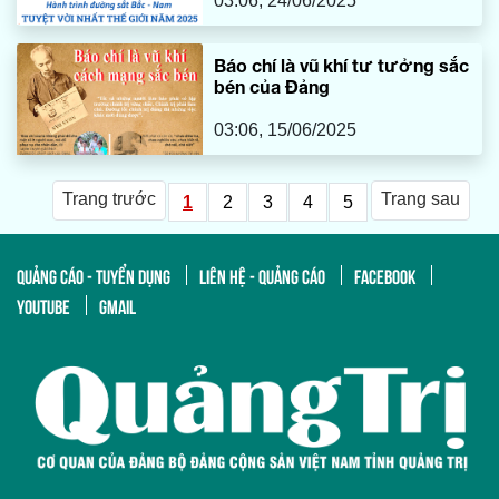
03:06, 24/06/2025
Báo chí là vũ khí tư tưởng sắc
bén của Đảng
03:06, 15/06/2025
Trang trước
Trang sau
1
2
3
4
5
QUẢNG CÁO - TUYỂN DỤNG
LIÊN HỆ - QUẢNG CÁO
FACEBOOK
YOUTUBE
GMAIL