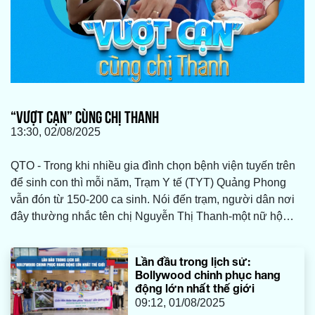
“VƯỢT CẠN” CÙNG CHỊ THANH
13:30, 02/08/2025
QTO - Trong khi nhiều gia đình chọn bệnh viện tuyến trên
để sinh con thì mỗi năm, Trạm Y tế (TYT) Quảng Phong
vẫn đón từ 150-200 ca sinh. Nói đến trạm, người dân nơi
đây thường nhắc tên chị Nguyễn Thị Thanh-một nữ hộ
sinh “mát tay” đã từng đồng hành với hàng nghìn sản phụ
ở các xã, phường thuộc TX. Ba Đồn (cũ) “vượt cạn” thành
Lần đầu trong lịch sử:
công.
Bollywood chinh phục hang
động lớn nhất thế giới
09:12, 01/08/2025