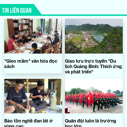
TIN LIÊN QUAN
"Gieo mầm" văn hóa đọc
Giao lưu trực tuyến "Du
sách
lịch Quảng Bình: Thích ứng
và phát triển"
Bảo tồn nghề đan lát ở
Quân đội luôn là trường
vùng cao
học lớn