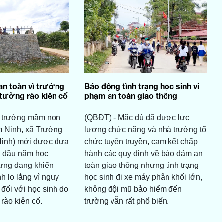
n toàn vì trường
Báo động tình trạng học sinh vi
tường rào kiên cố
phạm an toàn giao thông
 trường mầm non
(QBĐT) - Mặc dù đã được lực
m Ninh, xã Trường
lượng chức năng và nhà trường tổ
inh) mới được đưa
chức tuyên truyền, cam kết chấp
ừ đầu năm học
hành các quy định về bảo đảm an
ưng đang khiến
toàn giao thông nhưng tình trạng
h lo lắng vì nguy
học sinh đi xe máy phân khối lớn,
 đối với học sinh do
không đội mũ bảo hiểm đến
rào kiên cố.
trường vẫn rất phổ biến.