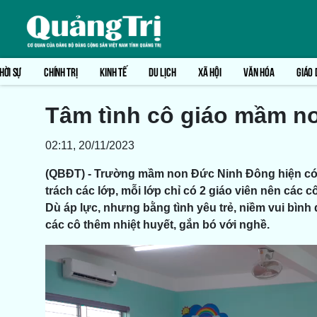
HỜI SỰ
CHÍNH TRỊ
KINH TẾ
DU LỊCH
XÃ HỘI
VĂN HÓA
GIÁO 
Tâm tình cô giáo mầm n
02:11, 20/11/2023
(QBĐT) - Trường mầm non Đức Ninh Đông hiện có 3
trách các lớp, mỗi lớp chỉ có 2 giáo viên nên các 
Dù áp lực, nhưng bằng tình yêu trẻ, niềm vui bình 
các cô thêm nhiệt huyết, gắn bó với nghề.