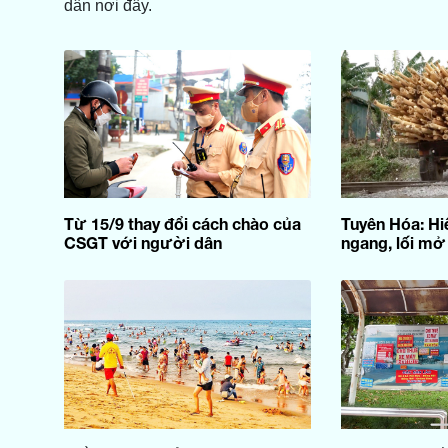
dân nơi đây.
Từ 15/9 thay đổi cách chào của
Tuyên Hóa: H
CSGT với người dân
ngang, lối mở