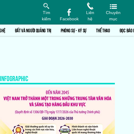
Tìm
Liên
Chuyên
kiếm
Facebook
hệ
mục
GHỆ
ĐẤT VÀ NGƯỜI QUẢNG TRỊ
PHÓNG SỰ - KÝ SỰ
THỂ THAO
ĐỌC BÁO 
INFOGRAPHIC