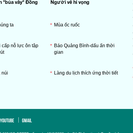
n "bủa vây" Đồng
Người vẽ hi vọng
húng ta
Mùa ốc ruốc
 cấp nỗ lực ôn tập
Báo Quảng Bình-dấu ấn thời
út
gian
 núi
Làng du lịch thích ứng thời tiết
YOUTUBE
GMAIL