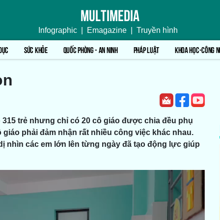
Multimedia
Infographic
|
Emagazine
|
Truyền hình
DỤC
SỨC KHỎE
QUỐC PHÒNG - AN NINH
PHÁP LUẬT
KHOA HỌC-CÔNG N
on
15 trẻ nhưng chỉ có 20 cô giáo được chia đều phụ
cô giáo phải đảm nhận rất nhiều công việc khác nhau.
dị nhìn các em lớn lên từng ngày đã tạo động lực giúp