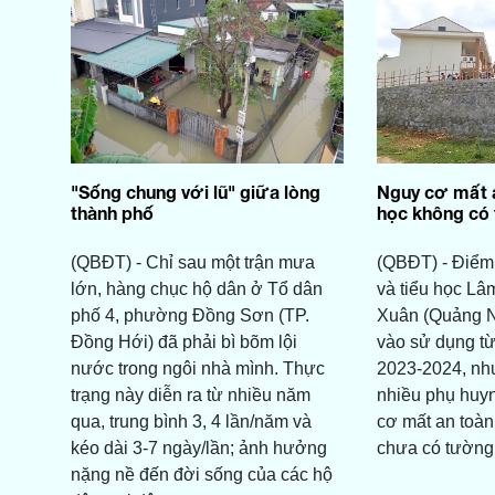
"Sống chung với lũ" giữa lòng
Nguy cơ mất a
thành phố
học không có 
(QBĐT) - Chỉ sau một trận mưa
(QBĐT) - Điểm
lớn, hàng chục hộ dân ở Tổ dân
và tiểu học Lâ
phố 4, phường Đồng Sơn (TP.
Xuân (Quảng N
Đồng Hới) đã phải bì bõm lội
vào sử dụng t
nước trong ngôi nhà mình. Thực
2023-2024, nh
trạng này diễn ra từ nhiều năm
nhiều phụ huyn
qua, trung bình 3, 4 lần/năm và
cơ mất an toàn
kéo dài 3-7 ngày/lần; ảnh hưởng
chưa có tường 
nặng nề đến đời sống của các hộ