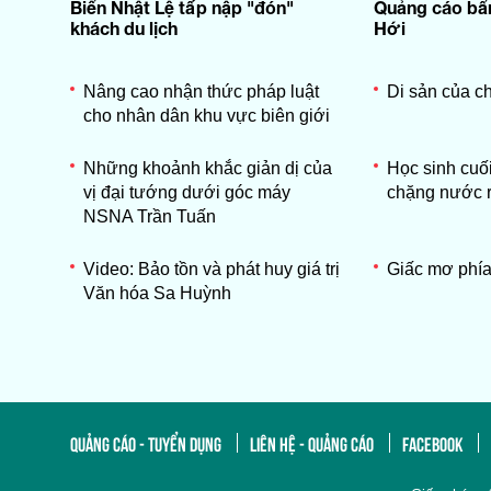
Biển Nhật Lệ tấp nập "đón"
Quảng cáo bẩ
khách du lịch
Hới
Nâng cao nhận thức pháp luật
Di sản của c
cho nhân dân khu vực biên giới
Những khoảnh khắc giản dị của
Học sinh cuối
vị đại tướng dưới góc máy
chặng nước r
NSNA Trần Tuấn
Video: Bảo tồn và phát huy giá trị
Giấc mơ phía
Văn hóa Sa Huỳnh
QUẢNG CÁO - TUYỂN DỤNG
LIÊN HỆ - QUẢNG CÁO
FACEBOOK