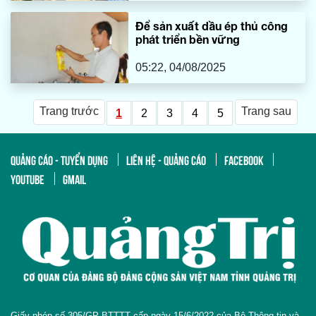
Để sản xuất dầu ép thủ công
phát triển bền vững
05:22, 04/08/2025
Trang trước
Trang sau
1
2
3
4
5
QUẢNG CÁO - TUYỂN DỤNG
LIÊN HỆ - QUẢNG CÁO
FACEBOOK
YOUTUBE
GMAIL
Giấy phép số 305/GP-BTTTT cấp ngày 15/6/2022 của Bộ Thông tin và