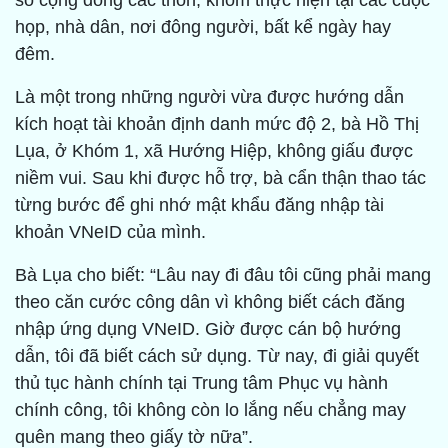
số cộng đồng các thôn, khóm thực hiện tại các cuộc
họp, nhà dân, nơi đông người, bất kể ngày hay
đêm.
Là một trong những người vừa được hướng dẫn
kích hoạt tài khoản định danh mức độ 2, bà Hồ Thị
Lụa, ở Khóm 1, xã Hướng Hiệp, không giấu được
niềm vui. Sau khi được hỗ trợ, bà cẩn thận thao tác
từng bước để ghi nhớ mật khẩu đăng nhập tài
khoản VNeID của mình.
Bà Lụa cho biết: “Lâu nay đi đâu tôi cũng phải mang
theo căn cước công dân vì không biết cách đăng
nhập ứng dụng VNeID. Giờ được cán bộ hướng
dẫn, tôi đã biết cách sử dụng. Từ nay, đi giải quyết
thủ tục hành chính tại Trung tâm Phục vụ hành
chính công, tôi không còn lo lắng nếu chẳng may
quên mang theo giấy tờ nữa”.