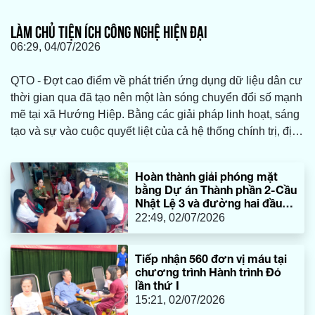
LÀM CHỦ TIỆN ÍCH CÔNG NGHỆ HIỆN ĐẠI
06:29, 04/07/2026
QTO - Đợt cao điểm về phát triển ứng dụng dữ liệu dân cư
thời gian qua đã tạo nên một làn sóng chuyển đổi số mạnh
mẽ tại xã Hướng Hiệp. Bằng các giải pháp linh hoạt, sáng
tạo và sự vào cuộc quyết liệt của cả hệ thống chính trị, địa
phương vùng cao này đang từng bước bắt nhịp, làm chủ
các tiện ích công nghệ hiện đại một cách hiệu quả.
Hoàn thành giải phóng mặt
bằng Dự án Thành phần 2-Cầu
Nhật Lệ 3 và đường hai đầu
cầu
22:49, 02/07/2026
Tiếp nhận 560 đơn vị máu tại
chương trình Hành trình Đỏ
lần thứ I
15:21, 02/07/2026