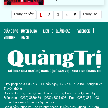
Trang trước
Trang sau
1
2
3
4
5
QUẢNG CÁO - TUYỂN DỤNG
LIÊN HỆ - QUẢNG CÁO
FACEBOOK
YOUTUBE
GMAIL
Giấy phép số 305/GP-BTTTT cấp ngày 15/6/2022 của Bộ Thông tin và
Truyền thông
Địa chỉ: Đường Trần Quang Khải - Phường Đồng Hới - Quảng Trị.
Điện thoại: (0232).3859489 - (0232).3821 698 - Fax: (0232).3841 403
Email: baoquangtridientu@gmail.com
Bản quyền thuộc về Báo và phát thanh, truyền hình Quảng Trị. Cấm