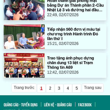
Hoàn thành giải phóng mặt
bằng Dự án Thành phần 2-Cầu
Nhật Lệ 3 và đường hai đầu
cầu
22:49, 02/07/2026
Tiếp nhận 560 đơn vị máu tại
chương trình Hành trình Đỏ
lần thứ I
15:21, 02/07/2026
Trao tặng ảnh phục dựng
chân dung 13 liệt sĩ Trạm
Thông tin A69
12:42, 02/07/2026
Trang trước
Trang sau
1
2
3
4
5
QUẢNG CÁO - TUYỂN DỤNG
LIÊN HỆ - QUẢNG CÁO
FACEBOOK