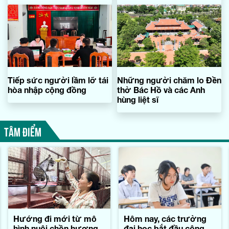
Đồng Hới
Tiếp sức người lầm lỡ tái
Những người chăm lo Đền
hòa nhập cộng đồng
thờ Bác Hồ và các Anh
hùng liệt sĩ
TÂM ĐIỂM
Hướng đi mới từ mô
Hôm nay, các trường
hình nuôi chồn hương
đại học bắt đầu công