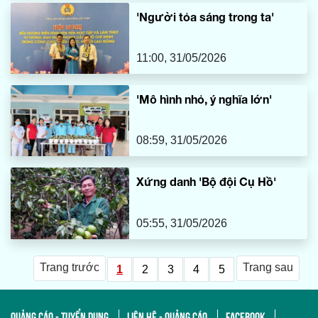
'Người tỏa sáng trong ta'
11:00, 31/05/2026
'Mô hình nhỏ, ý nghĩa lớn'
08:59, 31/05/2026
Xứng danh 'Bộ đội Cụ Hồ'
05:55, 31/05/2026
Trang trước
Trang sau
1
2
3
4
5
QUẢNG CÁO - TUYỂN DỤNG
LIÊN HỆ - QUẢNG CÁO
FACEBOOK