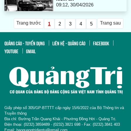
09:12, 30/04/2026
Trang trước
Trang sau
1
2
3
4
5
QUẢNG CÁO - TUYỂN DỤNG
LIÊN HỆ - QUẢNG CÁO
FACEBOOK
YOUTUBE
GMAIL
Giấy phép số 305/GP-BTTTT cấp ngày 15/6/2022 của Bộ Thông tin và
Truyền thông
Địa chỉ: Đường Trần Quang Khải - Phường Đồng Hới - Quảng Trị.
Điện thoại: (0232).3859489 - (0232).3821 698 - Fax: (0232).3841 403
Email: baoquangtridientu@gmail.com