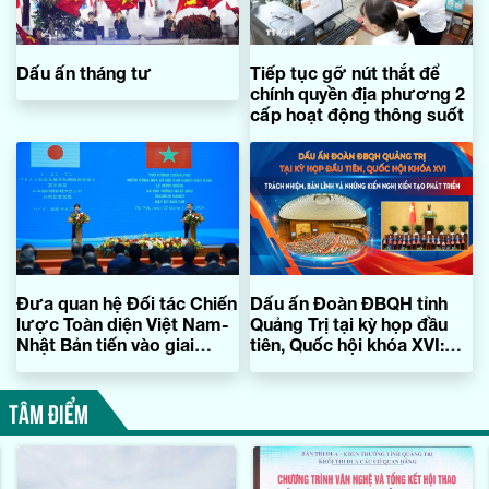
Dấu ấn tháng tư
Tiếp tục gỡ nút thắt để
chính quyền địa phương 2
cấp hoạt động thông suốt
Đưa quan hệ Đối tác Chiến
Dấu ấn Đoàn ĐBQH tỉnh
lược Toàn diện Việt Nam-
Quảng Trị tại kỳ họp đầu
Nhật Bản tiến vào giai
tiên, Quốc hội khóa XVI:
đoạn phát triển mới
Trách nhiệm, bản lĩnh và
những kiến nghị kiến tạo
TÂM ĐIỂM
phát triển