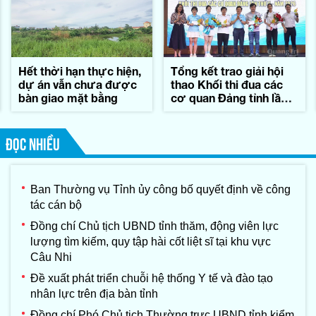
Hết thời hạn thực hiện,
Tổng kết trao giải hội
dự án vẫn chưa được
thao Khối thi đua các
bàn giao mặt bằng
cơ quan Đảng tỉnh lần
thứ II-năm 2026
ĐỌC NHIỀU
Ban Thường vụ Tỉnh ủy công bố quyết định về công
tác cán bộ
Đồng chí Chủ tịch UBND tỉnh thăm, động viên lực
lượng tìm kiếm, quy tập hài cốt liệt sĩ tại khu vực
Câu Nhi
Đề xuất phát triển chuỗi hệ thống Y tế và đào tạo
nhân lực trên địa bàn tỉnh
Đồng chí Phó Chủ tịch Thường trực UBND tỉnh kiểm