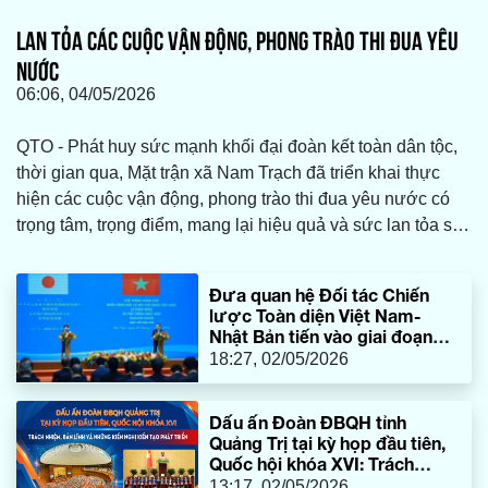
LAN TỎA CÁC CUỘC VẬN ĐỘNG, PHONG TRÀO THI ĐUA YÊU
NƯỚC
06:06, 04/05/2026
QTO - Phát huy sức mạnh khối đại đoàn kết toàn dân tộc,
thời gian qua, Mặt trận xã Nam Trạch đã triển khai thực
hiện các cuộc vận động, phong trào thi đua yêu nước có
trọng tâm, trọng điểm, mang lại hiệu quả và sức lan tỏa sâu
rộng trong toàn dân.
Đưa quan hệ Đối tác Chiến
lược Toàn diện Việt Nam-
Nhật Bản tiến vào giai đoạn
phát triển mới
18:27, 02/05/2026
Dấu ấn Đoàn ĐBQH tỉnh
Quảng Trị tại kỳ họp đầu tiên,
Quốc hội khóa XVI: Trách
nhiệm, bản lĩnh và những kiến
13:17, 02/05/2026