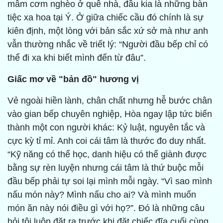
mâm cơm nghèo ở quê nhà, đầu kia là những bàn
tiệc xa hoa tại Ý. Ở giữa chiếc cầu đó chính là sự
kiên định, một lòng với bản sắc xứ sở mà như anh
vẫn thường nhắc về triết lý: “Người đầu bếp chỉ có
thể đi xa khi biết mình đến từ đâu”.
Giấc mơ về "bản đồ" hương vị
Vẻ ngoài hiền lành, chân chất nhưng hễ bước chân
vào gian bếp chuyên nghiệp, Hòa ngay lập tức biến
thành một con người khác: Kỷ luật, nguyên tắc và
cực kỳ tỉ mỉ. Anh coi cái tâm là thước đo duy nhất.
“Kỹ năng có thể học, danh hiệu có thể giành được
bằng sự rèn luyện nhưng cái tâm là thứ buộc mỗi
đầu bếp phải tự soi lại mình mỗi ngày. “Vì sao mình
nấu món này? Mình nấu cho ai? Và mình muốn
món ăn này nói điều gì với họ?”. Đó là những câu
hỏi tôi luôn đặt ra trước khi đặt chiếc đĩa cuối cùng