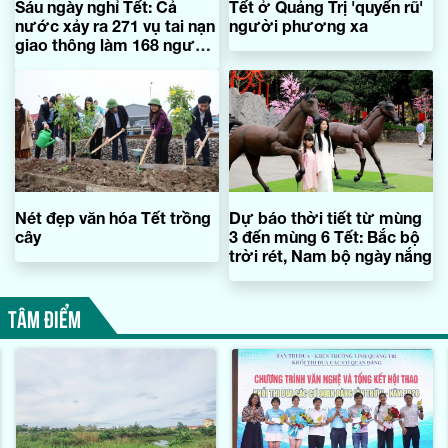
Sáu ngày nghỉ Tết: Cả
Tết ở Quảng Trị 'quyến rũ'
nước xảy ra 271 vụ tai nạn
người phương xa
giao thông làm 168 người
chết
Nét đẹp văn hóa Tết trồng
Dự báo thời tiết từ mùng
cây
3 đến mùng 6 Tết: Bắc bộ
trời rét, Nam bộ ngày nắng
TÂM ĐIỂM