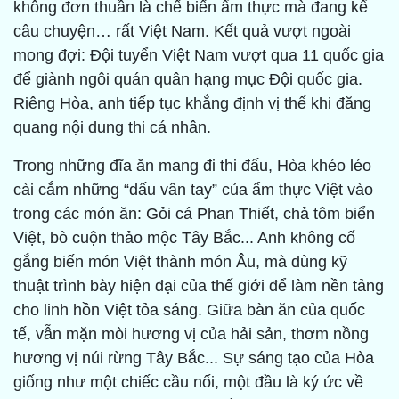
không đơn thuần là chế biến ẩm thực mà đang kể
câu chuyện… rất Việt Nam. Kết quả vượt ngoài
mong đợi: Đội tuyển Việt Nam vượt qua 11 quốc gia
để giành ngôi quán quân hạng mục Đội quốc gia.
Riêng Hòa, anh tiếp tục khẳng định vị thế khi đăng
quang nội dung thi cá nhân.
Trong những đĩa ăn mang đi thi đấu, Hòa khéo léo
cài cắm những “dấu vân tay” của ẩm thực Việt vào
trong các món ăn: Gỏi cá Phan Thiết, chả tôm biển
Việt, bò cuộn thảo mộc Tây Bắc... Anh không cố
gắng biến món Việt thành món Âu, mà dùng kỹ
thuật trình bày hiện đại của thế giới để làm nền tảng
cho linh hồn Việt tỏa sáng. Giữa bàn ăn của quốc
tế, vẫn mặn mòi hương vị của hải sản, thơm nồng
hương vị núi rừng Tây Bắc... Sự sáng tạo của Hòa
giống như một chiếc cầu nối, một đầu là ký ức về