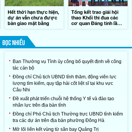
Hết thời hạn thực hiện,
Tổng kết trao giải hội
dự án vẫn chưa được
thao Khối thi đua các
bàn giao mặt bằng
cơ quan Đảng tỉnh lần
thứ II-năm 2026
ĐỌC NHIỀU
Ban Thường vụ Tỉnh ủy công bố quyết định về công
tác cán bộ
Đồng chí Chủ tịch UBND tỉnh thăm, động viên lực
lượng tìm kiếm, quy tập hài cốt liệt sĩ tại khu vực
Câu Nhi
Đề xuất phát triển chuỗi hệ thống Y tế và đào tạo
nhân lực trên địa bàn tỉnh
Đồng chí Phó Chủ tịch Thường trực UBND tỉnh kiểm
tra các dự án trên địa bàn phường Đông Hà
Mở lối liên kết vùng từ sân bay Quảng Trị