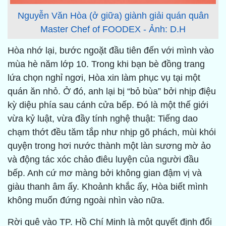
Nguyễn Văn Hòa (ở giữa) giành giải quán quân
Master Chef of FOODEX - Ảnh: D.H
Hòa nhớ lại, bước ngoặt đầu tiên đến với mình vào
mùa hè năm lớp 10. Trong khi bạn bè đồng trang
lứa chọn nghỉ ngơi, Hòa xin làm phục vụ tại một
quán ăn nhỏ. Ở đó, anh lại bị “bỏ bùa” bởi nhịp điệu
kỳ diệu phía sau cánh cửa bếp. Đó là một thế giới
vừa kỷ luật, vừa đầy tính nghệ thuật: Tiếng dao
chạm thớt đều tăm tắp như nhịp gõ phách, mùi khói
quyện trong hơi nước thành một làn sương mờ ảo
và động tác xóc chảo điêu luyện của người đầu
bếp. Anh cứ mơ màng bởi không gian đậm vị và
giàu thanh âm ấy. Khoảnh khắc ấy, Hòa biết mình
không muốn đứng ngoài nhìn vào nữa.
Rời quê vào TP. Hồ Chí Minh là một quyết định đổi