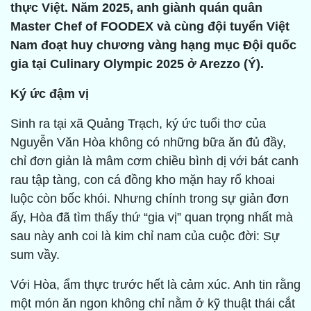
thực Việt. Năm 2025, anh giành quán quân
Master Chef of FOODEX và cùng đội tuyển Việt
Nam đoạt huy chương vàng hạng mục Đội quốc
gia tại Culinary Olympic 2025 ở Arezzo (Ý).
Ký ức đậm vị
Sinh ra tại xã Quảng Trạch, ký ức tuổi thơ của
Nguyễn Văn Hòa không có những bữa ăn đủ đầy,
chỉ đơn giản là mâm cơm chiều bình dị với bát canh
rau tập tàng, con cá đồng kho mặn hay rổ khoai
luộc còn bốc khói. Nhưng chính trong sự giản đơn
ấy, Hòa đã tìm thấy thứ “gia vị” quan trọng nhất mà
sau này anh coi là kim chỉ nam của cuộc đời: Sự
sum vầy.
Với Hòa, ẩm thực trước hết là cảm xúc. Anh tin rằng
một món ăn ngon không chỉ nằm ở kỹ thuật thái cắt