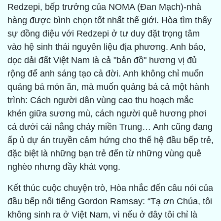
Redzepi, bếp trưởng của NOMA (Đan Mạch)-nhà
hàng được bình chọn tốt nhất thế giới. Hòa tìm thấy
sự đồng điệu với Redzepi ở tư duy đặt trọng tâm
vào hệ sinh thái nguyên liệu địa phương. Anh bảo,
dọc dải đất Việt Nam là cả "bản đồ" hương vị đủ
rộng để anh sáng tạo cả đời. Anh không chỉ muốn
quảng bá món ăn, mà muốn quảng bá cả một hành
trình: Cách người dân vùng cao thu hoạch mắc
khén giữa sương mù, cách người quê hương phơi
cá dưới cái nắng cháy miền Trung… Anh cũng đang
ấp ủ dự án truyền cảm hứng cho thế hệ đầu bếp trẻ,
đặc biệt là những bạn trẻ đến từ những vùng quê
nghèo nhưng đầy khát vọng.
Kết thúc cuộc chuyện trò, Hòa nhắc đến câu nói của
đầu bếp nổi tiếng Gordon Ramsay: “Tạ ơn Chúa, tôi
không sinh ra ở Việt Nam, vì nếu ở đây tôi chỉ là