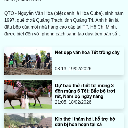
QTO - Nguyễn Văn Hòa (biệt danh là Hòa Cuba), sinh năm
1997, quê ở xã Quảng Trạch, tỉnh Quảng Trị. Anh hiện là
đầu bếp của một nhà hàng cao cấp tại TP. Hồ Chí Minh,
được biết đến với phong cách sáng tạo dựa trên bản sắc
ẩm thực Việt. Năm 2025, anh giành quán quân Master
Chef of FOODEX và cùng đội tuyển Việt Nam đoạt huy
Nét đẹp văn hóa Tết trồng cây
chương vàng hạng mục Đội quốc gia tại Culinary Olympic
2025 ở Arezzo (Ý).
08:13, 19/02/2026
Dự báo thời tiết từ mùng 3
đến mùng 6 Tết: Bắc bộ trời
rét, Nam bộ ngày nắng
21:05, 18/02/2026
Kịp thời thăm hỏi, hỗ trợ hộ
dân bị hỏa hoạn tại xã